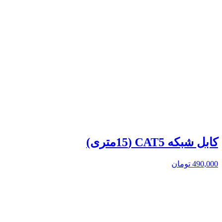
کابل شبکه CAT5 (15متری)
490,000
تومان