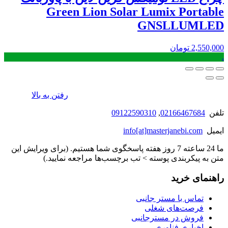
Green Lion Solar Lumix Portable
GNSLLUMLED
2,550,000
تومان
.
رفتن به بالا
تلفن
02166467684
,
09122590310
ایمیل
info[at]masterjanebi.com
ما 24 ساعته 7 روز هفته پاسخگوی شما هستیم. (برای ویرایش این
متن به پیکربندی پوسته > تب برچسب‌ها مراجعه نمایید.)
راهنمای خرید
تماس با مستر جانبی
فرصت‌های شغلی
فروش در مسترجانبی
اخباری فناوری