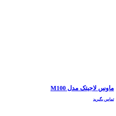
ماوس لاجیتک مدل M100
تماس بگیرید