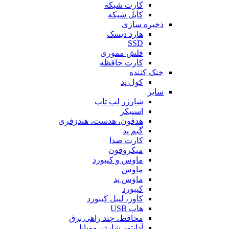
کارت شبکه
کابل شبکه
ذخیره سازی
هارد دیسک
SSD
فلش مموری
کارت حافظه
خنک کننده
کول پد
سایر
شارژر لپ تاپ
اسپیکر
هدفون، هدست، هندزفری
گیم پد
کارت صدا
میکروفون
ماوس و کیبورد
ماوس
ماوس پد
کیبورد
کاور، لیبل کیبورد
هاب USB
محافظ، چند راهی برق
آداپتور شارژر موبایل