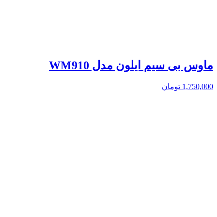
ماوس بی سیم ایلون مدل WM910
1,750,000
تومان