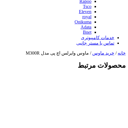
Rapoo
Tsco
Eleven
royal
Onikuma
Adata
Bnet
خدمات کامپیوتری
تماس با مستر جانبی
خانه
/
خرید ماوس
/ ماوس وایرلس اچ پی مدل M300R
محصولات مرتبط