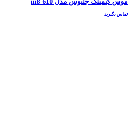
موس گیمینگ جنیوس مدل m8-610
تماس بگیرید