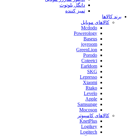
دانگل بلوتوث
تمیز کننده
برند کالاها
کالاهای موبایل
Mcdodo
Powerology
Baseus
joyroom
GreenLion
Porodo
Coteetci
Earldom
SKG
Lepresso
Xiaomi
Rtako
Levelo
Apple
Samsunge
Mocoson
کالاهای کامپیوتر
KnetPlus
Logikey
Logitech