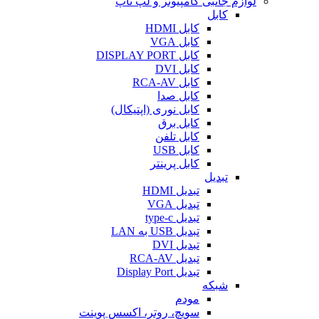
لوازم جانبی کامپیوتر و لپ تاپ
کابل
کابل HDMI
کابل VGA
کابل DISPLAY PORT
کابل DVI
کابل RCA-AV
کابل صدا
کابل نوری (اپتیکال)
کابل برق
کابل تلفن
کابل USB
کابل پرینتر
تبدیل
تبدیل HDMI
تبدیل VGA
تبدیل type-c
تبدیل USB به LAN
تبدیل DVI
تبدیل RCA-AV
تبدیل Display Port
شبکه
مودم
سویچ، روتر، اکسس پوینت