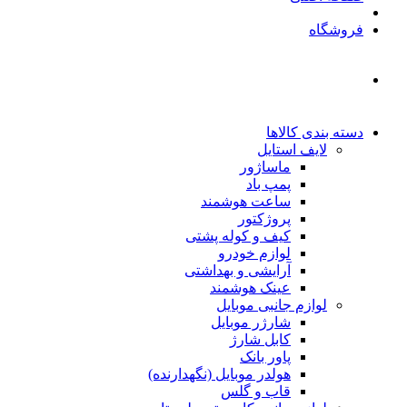
فروشگاه
دسته بندی کالاها
لایف استایل
ماساژور
پمپ باد
ساعت هوشمند
پروژکتور
کیف و کوله پشتی
لوازم خودرو
آرایشی و بهداشتی
عینک هوشمند
لوازم جانبی موبایل
شارژر موبایل
کابل شارژ
پاور بانک
هولدر موبایل (نگهدارنده)
قاب و گلس