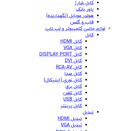
کابل شارژ
پاور بانک
هولدر موبایل (نگهدارنده)
قاب و گلس
لوازم جانبی کامپیوتر و لپ تاپ
کابل
کابل HDMI
کابل VGA
کابل DISPLAY PORT
کابل DVI
کابل RCA-AV
کابل صدا
کابل نوری (اپتیکال)
کابل برق
کابل تلفن
کابل USB
کابل پرینتر
تبدیل
تبدیل HDMI
تبدیل VGA