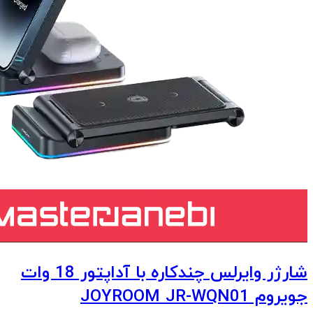
شارژر وایرلس چندکاره با آداپتور 18 وات
جویروم JOYROOM JR-WQN01