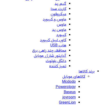
گیم پد
کارت صدا
میکروفون
ماوس و کیبورد
ماوس
ماوس پد
کیبورد
کاور، لیبل کیبورد
هاب USB
محافظ، چند راهی برق
آداپتور شارژر موبایل
دانگل بلوتوث
تمیز کننده
برند کالاها
کالاهای موبایل
Mcdodo
Powerology
Baseus
joyroom
GreenLion