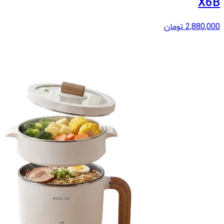
X6B
2,880,000
تومان