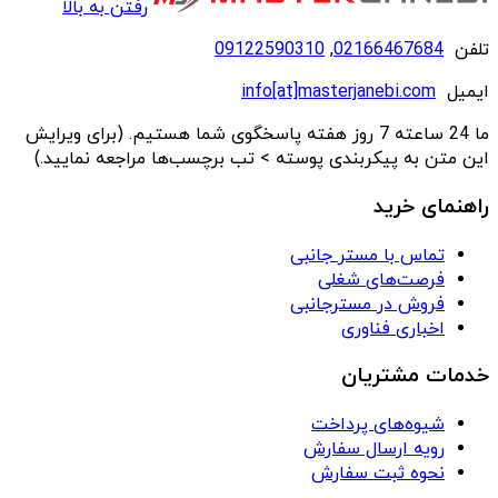
رفتن به بالا
تلفن
02166467684
,
09122590310
ایمیل
info[at]masterjanebi.com
ما 24 ساعته 7 روز هفته پاسخگوی شما هستیم. (برای ویرایش
این متن به پیکربندی پوسته > تب برچسب‌ها مراجعه نمایید.)
راهنمای خرید
تماس با مستر جانبی
فرصت‌های شغلی
فروش در مسترجانبی
اخباری فناوری
خدمات مشتریان
شیوه‌های پرداخت
رویه ارسال سفارش
نحوه ثبت سفارش