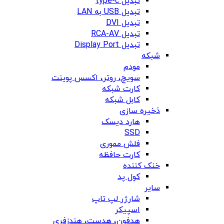
تبدیل type-c
تبدیل USB به LAN
تبدیل DVI
تبدیل RCA-AV
تبدیل Display Port
شبکه
مودم
سویچ، روتر، اکسس پوینت
کارت شبکه
کابل شبکه
ذخیره سازی
هارد دیسک
SSD
فلش مموری
کارت حافظه
خنک کننده
کول پد
سایر
شارژر لپ تاپ
اسپیکر
هدفون، هدست، هندزفری