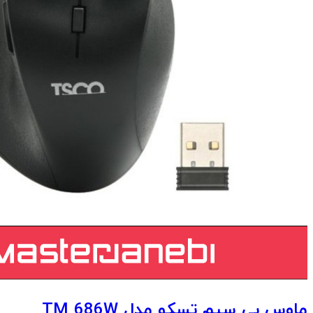
ماوس بی سیم تسکو مدل TM 686W