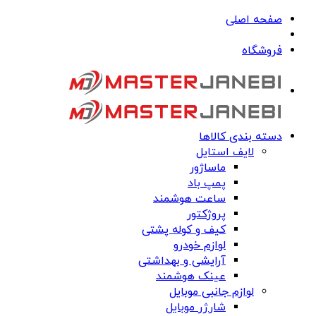
صفحه اصلی
فروشگاه
دسته بندی کالاها
لایف استایل
ماساژور
پمپ باد
ساعت هوشمند
پروژکتور
کیف و کوله پشتی
لوازم خودرو
آرایشی و بهداشتی
عینک هوشمند
لوازم جانبی موبایل
شارژر موبایل