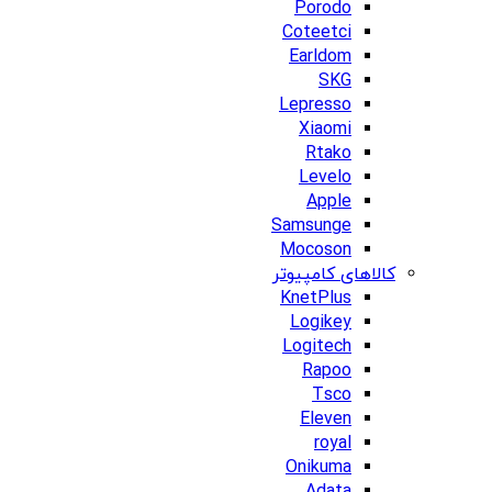
Porodo
Coteetci
Earldom
SKG
Lepresso
Xiaomi
Rtako
Levelo
Apple
Samsunge
Mocoson
کالاهای کامپیوتر
KnetPlus
Logikey
Logitech
Rapoo
Tsco
Eleven
royal
Onikuma