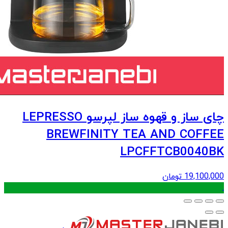
چای ساز و قهوه ساز لپرسو LEPRESSO
BREWFINITY TEA AND COFFEE
LPCFFTCB0040BK
19,100,000
تومان
.