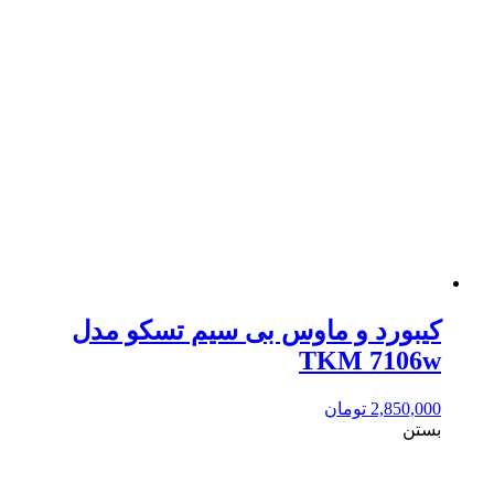
کیبورد و ماوس بی سیم تسکو مدل
TKM 7106w
2,850,000
تومان
بستن