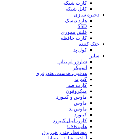
کارت شبکه
کابل شبکه
ذخیره سازی
هارد دیسک
SSD
فلش مموری
کارت حافظه
خنک کننده
کول پد
سایر
شارژر لپ تاپ
اسپیکر
هدفون، هدست، هندزفری
گیم پد
کارت صدا
میکروفون
ماوس و کیبورد
ماوس
ماوس پد
کیبورد
کاور، لیبل کیبورد
هاب USB
محافظ، چند راهی برق
آداپتور شارژر موبایل