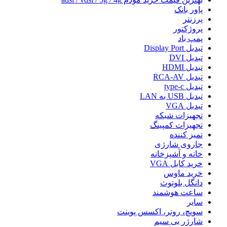
پاور بانک
پرزنتر
پروژکتور
پمپ باد
تبدیل Display Port
تبدیل DVI
تبدیل HDMI
تبدیل RCA-AV
تبدیل type-c
تبدیل USB به LAN
تبدیل VGA
تجهیزات شبکه
تجهیزات کمپینگ
تمیز کننده
جاروی شارژی
خانه و آشپزخانه
خرید کابل VGA
خرید ماوس
دانگل بلوتوث
ساعت هوشمند
سایر
سویچ، روتر، اکسس پوینت
شارژر بی سیم