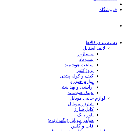
فروشگاه
دسته بندی کالاها
لایف استایل
ماساژور
پمپ باد
ساعت هوشمند
پروژکتور
کیف و کوله پشتی
لوازم خودرو
آرایشی و بهداشتی
عینک هوشمند
لوازم جانبی موبایل
شارژر موبایل
کابل شارژ
پاور بانک
هولدر موبایل (نگهدارنده)
قاب و گلس