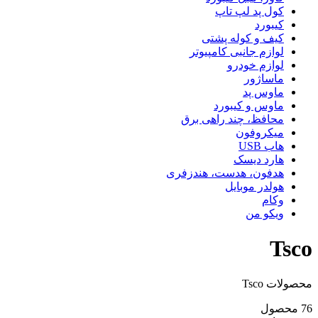
کول پد لپ تاپ
کیبورد
کیف و کوله پشتی
لوازم جانبی کامپیوتر
لوازم خودرو
ماساژور
ماوس پد
ماوس و کیبورد
محافظ، چند راهی برق
میکروفون
هاب USB
هارد دیسک
هدفون، هدست، هندزفری
هولدر موبایل
وکام
ویکو من
Tsco
محصولات Tsco
76 محصول