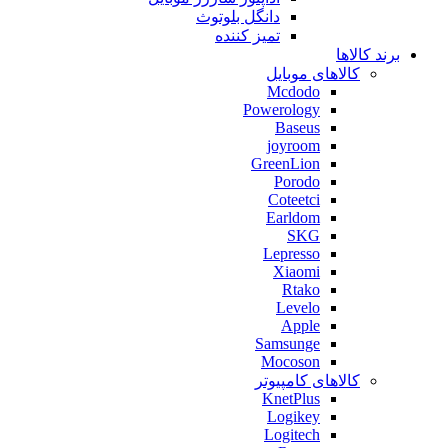
دانگل بلوتوث
تمیز کننده
برند کالاها
کالاهای موبایل
Mcdodo
Powerology
Baseus
joyroom
GreenLion
Porodo
Coteetci
Earldom
SKG
Lepresso
Xiaomi
Rtako
Levelo
Apple
Samsunge
Mocoson
کالاهای کامپیوتر
KnetPlus
Logikey
Logitech