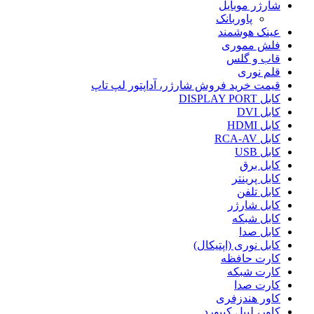
شارژر موبایل
پاوربانک
عینک هوشمند
فلش مموری
قاب و گلس
قلم نوری
قیمت خرید فروش شارژر، آداپتور لپ تاپ
کابل DISPLAY PORT
کابل DVI
کابل HDMI
کابل RCA-AV
کابل USB
کابل برق
کابل پرینتر
کابل تلفن
کابل شارژر
کابل شبکه
کابل صدا
کابل نوری (اپتیکال)
کارت حافظه
کارت شبکه
کارت صدا
کاور هندزفری
کاور، لیبل کیبورد