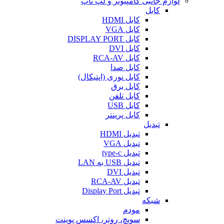
لوازم جانبی کامپیوتر و لپ تاپ
کابل
کابل HDMI
کابل VGA
کابل DISPLAY PORT
کابل DVI
کابل RCA-AV
کابل صدا
کابل نوری (اپتیکال)
کابل برق
کابل تلفن
کابل USB
کابل پرینتر
تبدیل
تبدیل HDMI
تبدیل VGA
تبدیل type-c
تبدیل USB به LAN
تبدیل DVI
تبدیل RCA-AV
تبدیل Display Port
شبکه
مودم
سویچ، روتر، اکسس پوینت