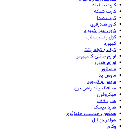
کارت حافظه
کارت شبکه
کارت صدا
کاور هندزفری
کاور، لیبل کیبورد
کول پد لپ تاپ
کیبورد
کیف و کوله پشتی
لوازم جانبی کامپیوتر
لوازم خودرو
ماساژور
ماوس پد
ماوس و کیبورد
محافظ، چند راهی برق
میکروفون
هاب USB
هارد دیسک
هدفون، هدست، هندزفری
هولدر موبایل
وکام