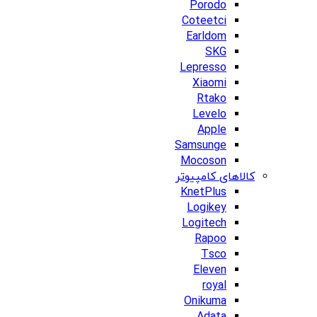
Porodo
Coteetci
Earldom
SKG
Lepresso
Xiaomi
Rtako
Levelo
Apple
Samsunge
Mocoson
کالاهای کامپیوتر
KnetPlus
Logikey
Logitech
Rapoo
Tsco
Eleven
royal
Onikuma