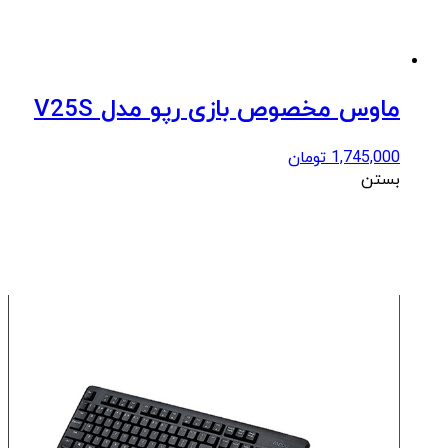
ماوس مخصوص بازی رپو مدل V25S
1,745,000
تومان
بستن