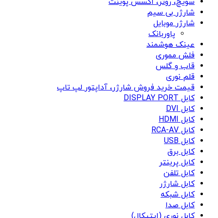
سویچ، روتر، اکسس پوینت
شارژر بی سیم
شارژر موبایل
پاوربانک
عینک هوشمند
فلش مموری
قاب و گلس
قلم نوری
قیمت خرید فروش شارژر، آداپتور لپ تاپ
کابل DISPLAY PORT
کابل DVI
کابل HDMI
کابل RCA-AV
کابل USB
کابل برق
کابل پرینتر
کابل تلفن
کابل شارژر
کابل شبکه
کابل صدا
کابل نوری (اپتیکال)