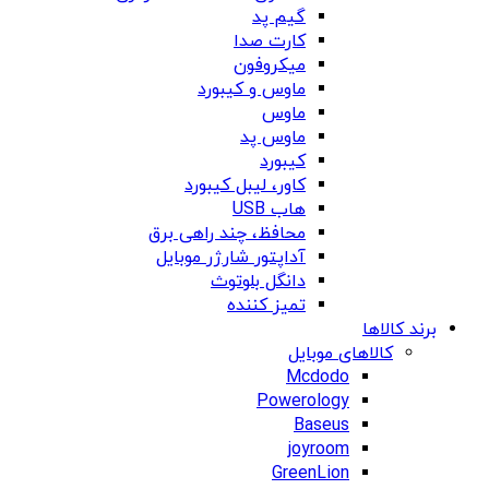
گیم پد
کارت صدا
میکروفون
ماوس و کیبورد
ماوس
ماوس پد
کیبورد
کاور، لیبل کیبورد
هاب USB
محافظ، چند راهی برق
آداپتور شارژر موبایل
دانگل بلوتوث
تمیز کننده
برند کالاها
کالاهای موبایل
Mcdodo
Powerology
Baseus
joyroom
GreenLion