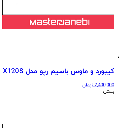
کیبورد و ماوس باسیم رپو مدل X120S
2,400,000
تومان
بستن