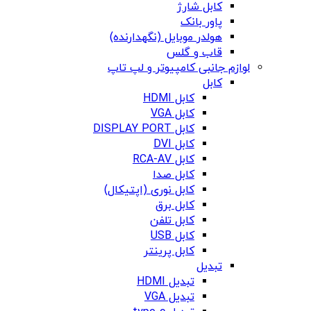
کابل شارژ
پاور بانک
هولدر موبایل (نگهدارنده)
قاب و گلس
لوازم جانبی کامپیوتر و لپ تاپ
کابل
کابل HDMI
کابل VGA
کابل DISPLAY PORT
کابل DVI
کابل RCA-AV
کابل صدا
کابل نوری (اپتیکال)
کابل برق
کابل تلفن
کابل USB
کابل پرینتر
تبدیل
تبدیل HDMI
تبدیل VGA