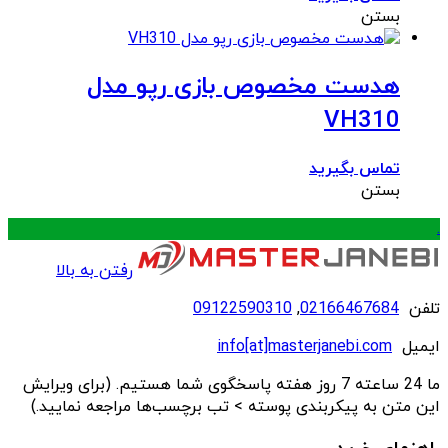
بستن
هدست مخصوص بازی رپو مدل
VH310
تماس بگیرید
بستن
.
رفتن به بالا
تلفن
02166467684
,
09122590310
ایمیل
info[at]masterjanebi.com
ما 24 ساعته 7 روز هفته پاسخگوی شما هستیم. (برای ویرایش
این متن به پیکربندی پوسته > تب برچسب‌ها مراجعه نمایید.)