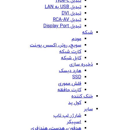
تبدیل type-c
تبدیل USB به LAN
تبدیل DVI
تبدیل RCA-AV
تبدیل Display Port
شبکه
مودم
سویچ، روتر، اکسس پوینت
کارت شبکه
کابل شبکه
ذخیره سازی
هارد دیسک
SSD
فلش مموری
کارت حافظه
خنک کننده
کول پد
سایر
شارژر لپ تاپ
اسپیکر
هدفون، هدست، هندزفری