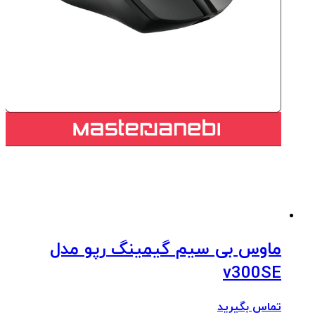
ماوس بی سیم گیمینگ رپو مدل
v300SE
تماس بگیرید