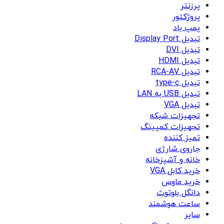
پرزنتر
پروژکتور
پمپ باد
تبدیل Display Port
تبدیل DVI
تبدیل HDMI
تبدیل RCA-AV
تبدیل type-c
تبدیل USB به LAN
تبدیل VGA
تجهیزات شبکه
تجهیزات کمپینگ
تمیز کننده
جاروی شارژی
خانه و آشپزخانه
خرید کابل VGA
خرید ماوس
دانگل بلوتوث
ساعت هوشمند
سایر