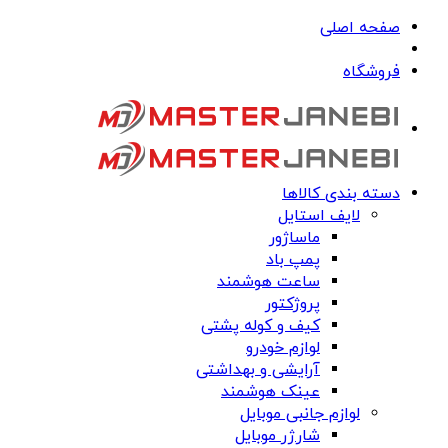
صفحه اصلی
فروشگاه
دسته بندی کالاها
لایف استایل
ماساژور
پمپ باد
ساعت هوشمند
پروژکتور
کیف و کوله پشتی
لوازم خودرو
آرایشی و بهداشتی
عینک هوشمند
لوازم جانبی موبایل
شارژر موبایل