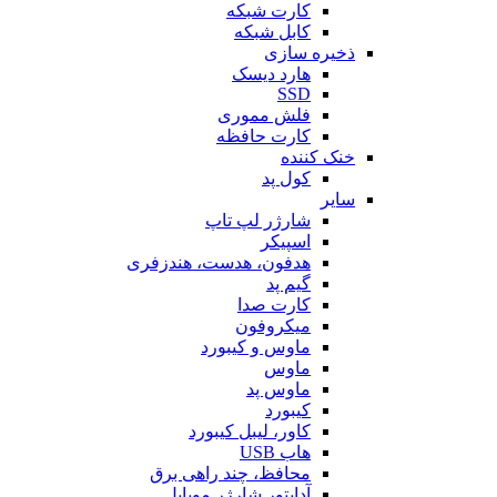
کارت شبکه
کابل شبکه
ذخیره سازی
هارد دیسک
SSD
فلش مموری
کارت حافظه
خنک کننده
کول پد
سایر
شارژر لپ تاپ
اسپیکر
هدفون، هدست، هندزفری
گیم پد
کارت صدا
میکروفون
ماوس و کیبورد
ماوس
ماوس پد
کیبورد
کاور، لیبل کیبورد
هاب USB
محافظ، چند راهی برق
آداپتور شارژر موبایل