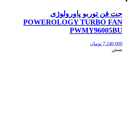
جت فن توربو پاورولوژی
POWEROLOGY TURBO FAN
PWMY96005BU
7,240,000
تومان
بستن