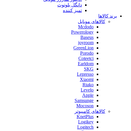
دانگل بلوتوث
تمیز کننده
برند کالاها
کالاهای موبایل
Mcdodo
Powerology
Baseus
joyroom
GreenLion
Porodo
Coteetci
Earldom
SKG
Lepresso
Xiaomi
Rtako
Levelo
Apple
Samsunge
Mocoson
کالاهای کامپیوتر
KnetPlus
Logikey
Logitech