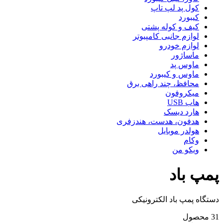
کول پد لپ تاپ
کیبورد
کیف و کوله پشتی
لوازم جانبی کامپیوتر
لوازم خودرو
ماساژور
ماوس پد
ماوس و کیبورد
محافظ، چند راهی برق
میکروفون
هاب USB
هارد دیسک
هدفون، هدست، هندزفری
هولدر موبایل
وکام
ویکو من
پمپ باد
دستگاه پمپ باد الکترونیکی
31 محصول