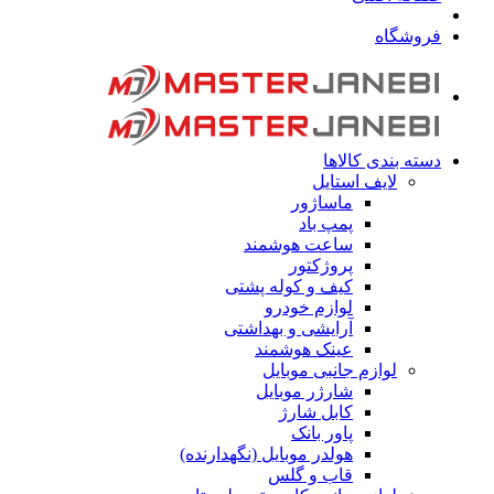
فروشگاه
دسته بندی کالاها
لایف استایل
ماساژور
پمپ باد
ساعت هوشمند
پروژکتور
کیف و کوله پشتی
لوازم خودرو
آرایشی و بهداشتی
عینک هوشمند
لوازم جانبی موبایل
شارژر موبایل
کابل شارژ
پاور بانک
هولدر موبایل (نگهدارنده)
قاب و گلس