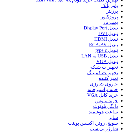
پاور بانک
پرزنتر
پروژکتور
پمپ باد
تبدیل Display Port
تبدیل DVI
تبدیل HDMI
تبدیل RCA-AV
تبدیل type-c
تبدیل USB به LAN
تبدیل VGA
تجهیزات شبکه
تجهیزات کمپینگ
تمیز کننده
جاروی شارژی
خانه و آشپزخانه
خرید کابل VGA
خرید ماوس
دانگل بلوتوث
ساعت هوشمند
سایر
سویچ، روتر، اکسس پوینت
شارژر بی سیم