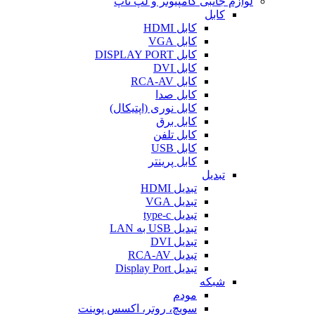
لوازم جانبی کامپیوتر و لپ تاپ
کابل
کابل HDMI
کابل VGA
کابل DISPLAY PORT
کابل DVI
کابل RCA-AV
کابل صدا
کابل نوری (اپتیکال)
کابل برق
کابل تلفن
کابل USB
کابل پرینتر
تبدیل
تبدیل HDMI
تبدیل VGA
تبدیل type-c
تبدیل USB به LAN
تبدیل DVI
تبدیل RCA-AV
تبدیل Display Port
شبکه
مودم
سویچ، روتر، اکسس پوینت