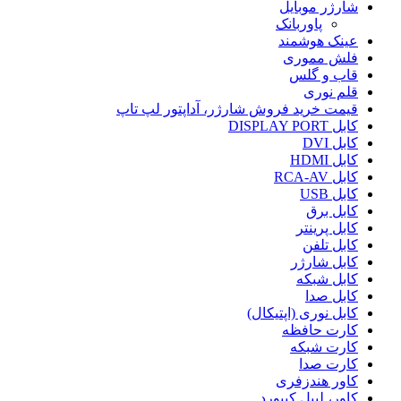
شارژر موبایل
پاوربانک
عینک هوشمند
فلش مموری
قاب و گلس
قلم نوری
قیمت خرید فروش شارژر، آداپتور لپ تاپ
کابل DISPLAY PORT
کابل DVI
کابل HDMI
کابل RCA-AV
کابل USB
کابل برق
کابل پرینتر
کابل تلفن
کابل شارژر
کابل شبکه
کابل صدا
کابل نوری (اپتیکال)
کارت حافظه
کارت شبکه
کارت صدا
کاور هندزفری
کاور، لیبل کیبورد