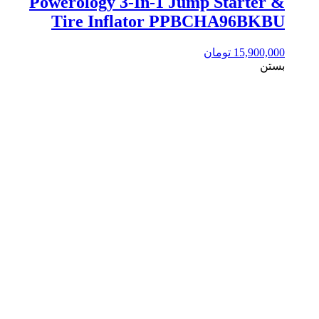
Powerology 3-In-1 Jump Starter &
Tire Inflator PPBCHA96BKBU
15,900,000
تومان
بستن