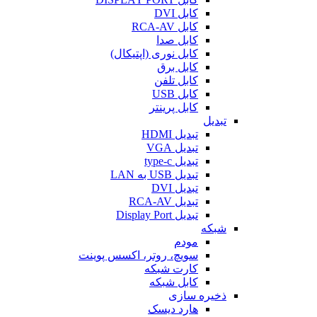
کابل DVI
کابل RCA-AV
کابل صدا
کابل نوری (اپتیکال)
کابل برق
کابل تلفن
کابل USB
کابل پرینتر
تبدیل
تبدیل HDMI
تبدیل VGA
تبدیل type-c
تبدیل USB به LAN
تبدیل DVI
تبدیل RCA-AV
تبدیل Display Port
شبکه
مودم
سویچ، روتر، اکسس پوینت
کارت شبکه
کابل شبکه
ذخیره سازی
هارد دیسک