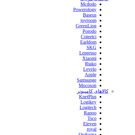
Mcdodo
Powerology
Baseus
joyroom
GreenLion
Porodo
Coteetci
Earldom
SKG
Lepresso
Xiaomi
Rtako
Levelo
Apple
Samsunge
Mocoson
کالاهای کامپیوتر
KnetPlus
Logikey
Logitech
Rapoo
Tsco
Eleven
royal
Onikuma