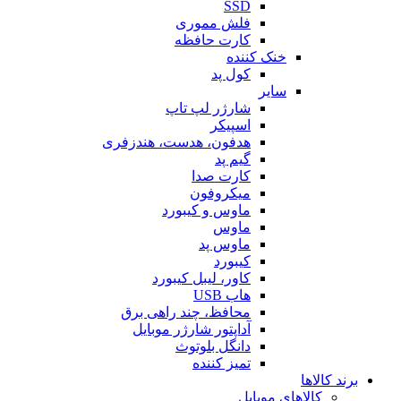
SSD
فلش مموری
کارت حافظه
خنک کننده
کول پد
سایر
شارژر لپ تاپ
اسپیکر
هدفون، هدست، هندزفری
گیم پد
کارت صدا
میکروفون
ماوس و کیبورد
ماوس
ماوس پد
کیبورد
کاور، لیبل کیبورد
هاب USB
محافظ، چند راهی برق
آداپتور شارژر موبایل
دانگل بلوتوث
تمیز کننده
برند کالاها
کالاهای موبایل