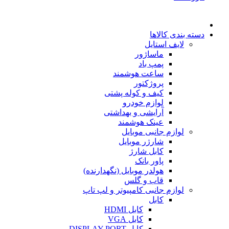
دسته بندی کالاها
لایف استایل
ماساژور
پمپ باد
ساعت هوشمند
پروژکتور
کیف و کوله پشتی
لوازم خودرو
آرایشی و بهداشتی
عینک هوشمند
لوازم جانبی موبایل
شارژر موبایل
کابل شارژ
پاور بانک
هولدر موبایل (نگهدارنده)
قاب و گلس
لوازم جانبی کامپیوتر و لپ تاپ
کابل
کابل HDMI
کابل VGA
کابل DISPLAY PORT