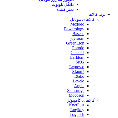
دانگل بلوتوث
تمیز کننده
برند کالاها
کالاهای موبایل
Mcdodo
Powerology
Baseus
joyroom
GreenLion
Porodo
Coteetci
Earldom
SKG
Lepresso
Xiaomi
Rtako
Levelo
Apple
Samsunge
Mocoson
کالاهای کامپیوتر
KnetPlus
Logikey
Logitech