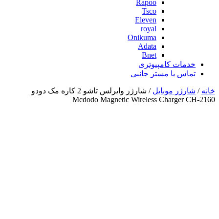
Rapoo
Tsco
Eleven
royal
Onikuma
Adata
Bnet
خدمات کامپیوتری
تماس با مستر جانبی
خانه
/
شارژر موبایل
/ شارژر وایرلس تاشو 2 کاره مک دودو
Mcdodo Magnetic Wireless Charger CH-2160