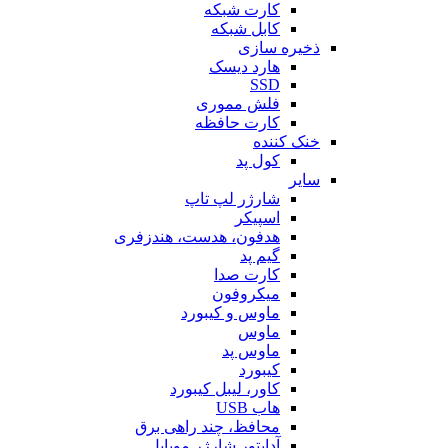
کارت شبکه
کابل شبکه
ذخیره سازی
هارد دیسک
SSD
فلش مموری
کارت حافظه
خنک کننده
کول پد
سایر
شارژر لپ تاپ
اسپیکر
هدفون، هدست، هندزفری
گیم پد
کارت صدا
میکروفون
ماوس و کیبورد
ماوس
ماوس پد
کیبورد
کاور، لیبل کیبورد
هاب USB
محافظ، چند راهی برق
آداپتور شارژر موبایل