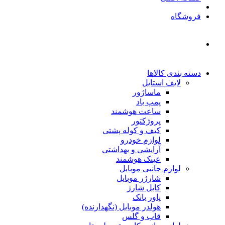
فروشگاه
دسته بندی کالاها
لایف استایل
ماساژور
پمپ باد
ساعت هوشمند
پروژکتور
کیف و کوله پشتی
لوازم خودرو
آرایشی و بهداشتی
عینک هوشمند
لوازم جانبی موبایل
شارژر موبایل
کابل شارژ
پاور بانک
هولدر موبایل (نگهدارنده)
قاب و گلس