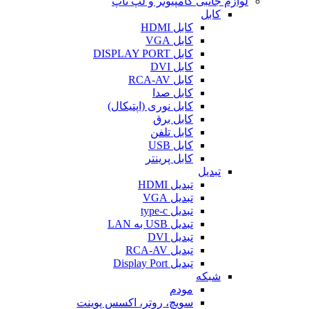
لوازم جانبی کامپیوتر و لپ تاپ
کابل
کابل HDMI
کابل VGA
کابل DISPLAY PORT
کابل DVI
کابل RCA-AV
کابل صدا
کابل نوری (اپتیکال)
کابل برق
کابل تلفن
کابل USB
کابل پرینتر
تبدیل
تبدیل HDMI
تبدیل VGA
تبدیل type-c
تبدیل USB به LAN
تبدیل DVI
تبدیل RCA-AV
تبدیل Display Port
شبکه
مودم
سویچ، روتر، اکسس پوینت