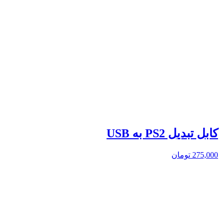
کابل تبدیل PS2 به USB
275,000
تومان