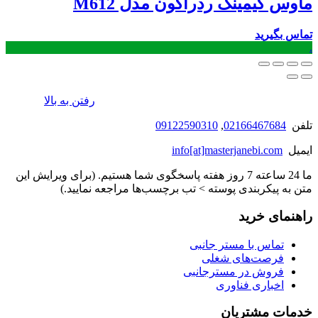
ماوس گیمینگ ردراگون مدل M612
تماس بگیرید
.
رفتن به بالا
تلفن
02166467684
,
09122590310
ایمیل
info[at]masterjanebi.com
ما 24 ساعته 7 روز هفته پاسخگوی شما هستیم. (برای ویرایش این
متن به پیکربندی پوسته > تب برچسب‌ها مراجعه نمایید.)
راهنمای خرید
تماس با مستر جانبی
فرصت‌های شغلی
فروش در مسترجانبی
اخباری فناوری
خدمات مشتریان