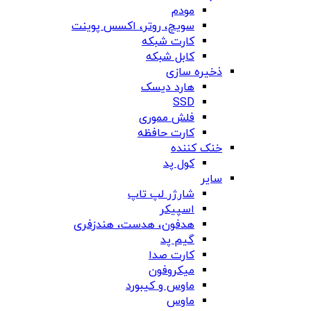
مودم
سویچ، روتر، اکسس پوینت
کارت شبکه
کابل شبکه
ذخیره سازی
هارد دیسک
SSD
فلش مموری
کارت حافظه
خنک کننده
کول پد
سایر
شارژر لپ تاپ
اسپیکر
هدفون، هدست، هندزفری
گیم پد
کارت صدا
میکروفون
ماوس و کیبورد
ماوس