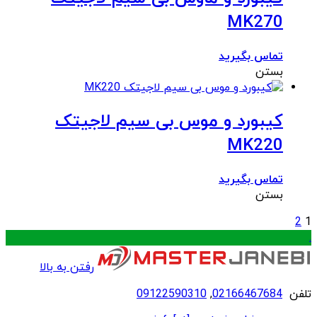
MK270
تماس بگیرید
بستن
کیبورد و موس بی سیم لاجیتک
MK220
تماس بگیرید
بستن
2
1
.
رفتن به بالا
تلفن
02166467684
,
09122590310