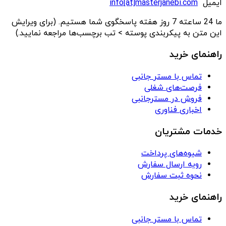
ایمیل
info[at]masterjanebi.com
ما 24 ساعته 7 روز هفته پاسخگوی شما هستیم. (برای ویرایش
این متن به پیکربندی پوسته > تب برچسب‌ها مراجعه نمایید.)
راهنمای خرید
تماس با مستر جانبی
فرصت‌های شغلی
فروش در مسترجانبی
اخباری فناوری
خدمات مشتریان
شیوه‌های پرداخت
رویه ارسال سفارش
نحوه ثبت سفارش
راهنمای خرید
تماس با مستر جانبی