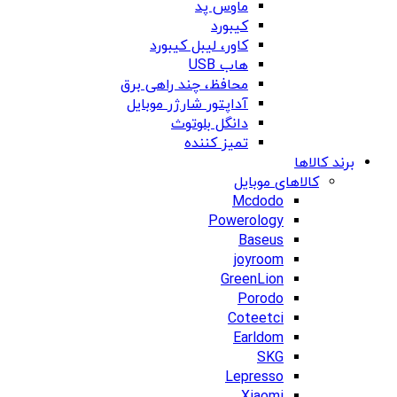
ماوس پد
کیبورد
کاور، لیبل کیبورد
هاب USB
محافظ، چند راهی برق
آداپتور شارژر موبایل
دانگل بلوتوث
تمیز کننده
برند کالاها
کالاهای موبایل
Mcdodo
Powerology
Baseus
joyroom
GreenLion
Porodo
Coteetci
Earldom
SKG
Lepresso