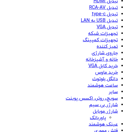
تبدیل HDMI
تبدیل RCA-AV
تبدیل type-c
تبدیل USB به LAN
تبدیل VGA
تجهیزات شبکه
تجهیزات کمپینگ
تمیز کننده
جاروی شارژی
خانه و آشپزخانه
خرید کابل VGA
خرید ماوس
دانگل بلوتوث
ساعت هوشمند
سایر
سویچ، روتر، اکسس پوینت
شارژر بی سیم
شارژر موبایل
پاوربانک
عینک هوشمند
فلش مموری