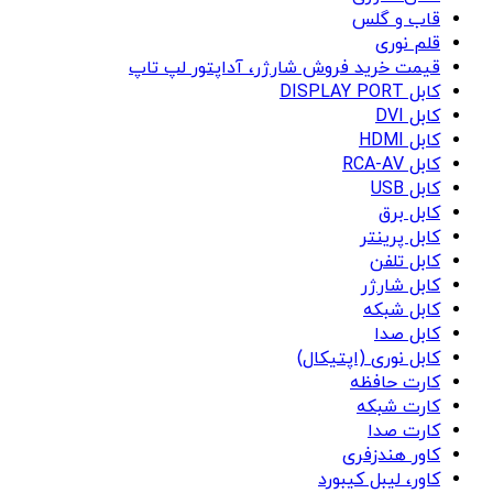
قاب و گلس
قلم نوری
قیمت خرید فروش شارژر، آداپتور لپ تاپ
کابل DISPLAY PORT
کابل DVI
کابل HDMI
کابل RCA-AV
کابل USB
کابل برق
کابل پرینتر
کابل تلفن
کابل شارژر
کابل شبکه
کابل صدا
کابل نوری (اپتیکال)
کارت حافظه
کارت شبکه
کارت صدا
کاور هندزفری
کاور، لیبل کیبورد