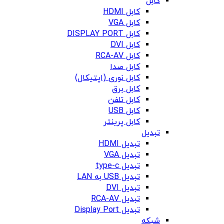
کابل
کابل HDMI
کابل VGA
کابل DISPLAY PORT
کابل DVI
کابل RCA-AV
کابل صدا
کابل نوری (اپتیکال)
کابل برق
کابل تلفن
کابل USB
کابل پرینتر
تبدیل
تبدیل HDMI
تبدیل VGA
تبدیل type-c
تبدیل USB به LAN
تبدیل DVI
تبدیل RCA-AV
تبدیل Display Port
شبکه