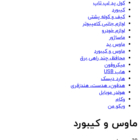
کول پد لپ تاپ
کیبورد
کیف و کوله پشتی
لوازم جانبی کامپیوتر
لوازم خودرو
ماساژور
ماوس پد
ماوس و کیبورد
محافظ، چند راهی برق
میکروفون
هاب USB
هارد دیسک
هدفون، هدست، هندزفری
هولدر موبایل
وکام
ویکو من
ماوس و کیبورد