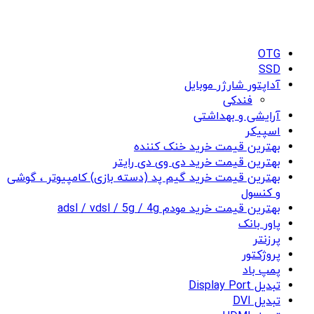
OTG
SSD
آداپتور شارژر موبایل
فندکی
آرایشی و بهداشتی
اسپیکر
بهترین قیمت خرید خنک کننده
بهترین قیمت خرید دی وی دی رایتر
بهترین قیمت خرید گیم پد (دسته بازی) کامپیوتر ، گوشی
و کنسول
بهترین قیمت خرید مودم adsl / vdsl / 5g / 4g
پاور بانک
پرزنتر
پروژکتور
پمپ باد
تبدیل Display Port
تبدیل DVI