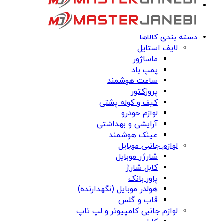
دسته بندی کالاها
لایف استایل
ماساژور
پمپ باد
ساعت هوشمند
پروژکتور
کیف و کوله پشتی
لوازم خودرو
آرایشی و بهداشتی
عینک هوشمند
لوازم جانبی موبایل
شارژر موبایل
کابل شارژ
پاور بانک
هولدر موبایل (نگهدارنده)
قاب و گلس
لوازم جانبی کامپیوتر و لپ تاپ