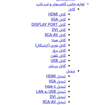
لوازم جانبی کامپیوتر و لپ تاپ
کابل
کابل HDMI
کابل VGA
کابل DISPLAY PORT
کابل DVI
کابل RCA-AV
کابل صدا
کابل نوری (اپتیکال)
کابل برق
کابل تلفن
کابل USB
کابل پرینتر
تبدیل
تبدیل HDMI
تبدیل VGA
تبدیل type-c
تبدیل USB به LAN
تبدیل DVI
تبدیل RCA-AV