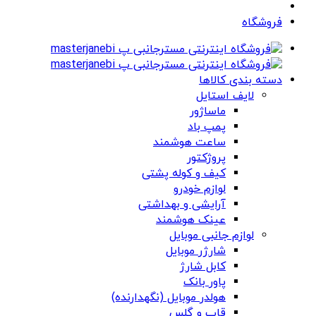
فروشگاه
دسته بندی کالاها
لایف استایل
ماساژور
پمپ باد
ساعت هوشمند
پروژکتور
کیف و کوله پشتی
لوازم خودرو
آرایشی و بهداشتی
عینک هوشمند
لوازم جانبی موبایل
شارژر موبایل
کابل شارژ
پاور بانک
هولدر موبایل (نگهدارنده)
قاب و گلس