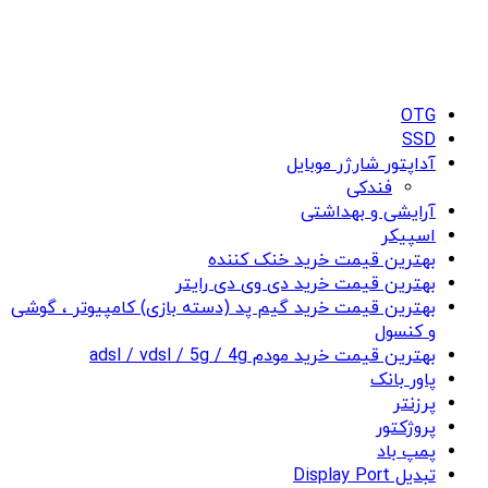
OTG
SSD
آداپتور شارژر موبایل
فندکی
آرایشی و بهداشتی
اسپیکر
بهترین قیمت خرید خنک کننده
بهترین قیمت خرید دی وی دی رایتر
بهترین قیمت خرید گیم پد (دسته بازی) کامپیوتر ، گوشی
و کنسول
بهترین قیمت خرید مودم adsl / vdsl / 5g / 4g
پاور بانک
پرزنتر
پروژکتور
پمپ باد
تبدیل Display Port