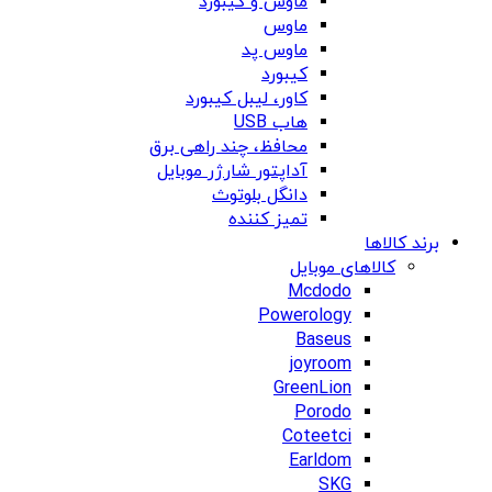
ماوس و کیبورد
ماوس
ماوس پد
کیبورد
کاور، لیبل کیبورد
هاب USB
محافظ، چند راهی برق
آداپتور شارژر موبایل
دانگل بلوتوث
تمیز کننده
برند کالاها
کالاهای موبایل
Mcdodo
Powerology
Baseus
joyroom
GreenLion
Porodo
Coteetci
Earldom
SKG