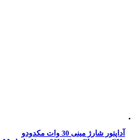
آداپتور شارژ مینی 30 وات مکدودو