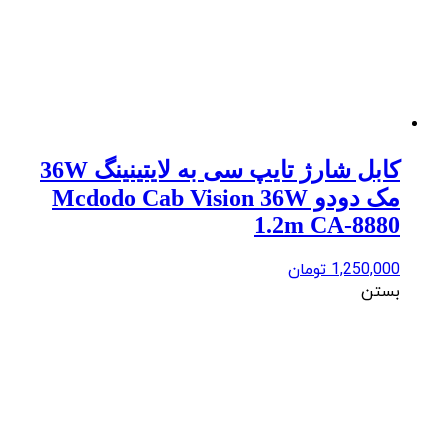
کابل شارژ تایپ سی به لایتینینگ 36W
مک دودو Mcdodo Cab Vision 36W
1.2m CA-8880
1,250,000
تومان
بستن