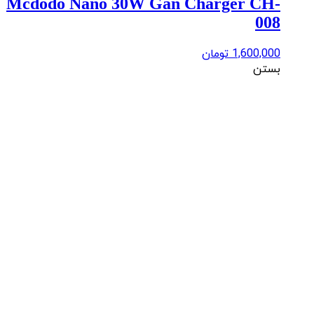
Mcdodo Nano 30W Gan Charger CH-
008
1,600,000
تومان
بستن