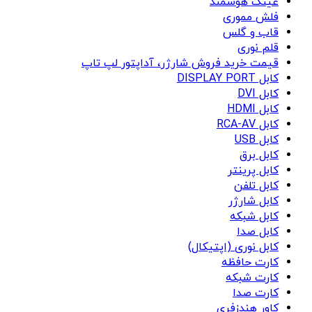
عینک هوشمند
فلش مموری
قاب و گلس
قلم نوری
قیمت خرید فروش شارژر، آداپتور لپ تاپ
کابل DISPLAY PORT
کابل DVI
کابل HDMI
کابل RCA-AV
کابل USB
کابل برق
کابل پرینتر
کابل تلفن
کابل شارژر
کابل شبکه
کابل صدا
کابل نوری (اپتیکال)
کارت حافظه
کارت شبکه
کارت صدا
کاور هندزفری