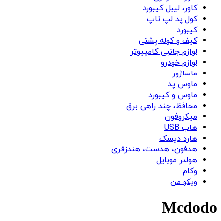
کاور، لیبل کیبورد
کول پد لپ تاپ
کیبورد
کیف و کوله پشتی
لوازم جانبی کامپیوتر
لوازم خودرو
ماساژور
ماوس پد
ماوس و کیبورد
محافظ، چند راهی برق
میکروفون
هاب USB
هارد دیسک
هدفون، هدست، هندزفری
هولدر موبایل
وکام
ویکو من
Mcdodo