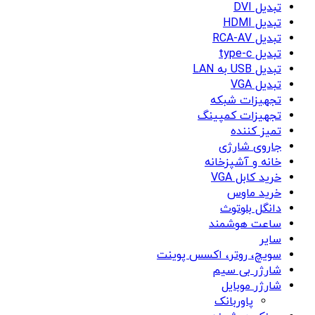
تبدیل DVI
تبدیل HDMI
تبدیل RCA-AV
تبدیل type-c
تبدیل USB به LAN
تبدیل VGA
تجهیزات شبکه
تجهیزات کمپینگ
تمیز کننده
جاروی شارژی
خانه و آشپزخانه
خرید کابل VGA
خرید ماوس
دانگل بلوتوث
ساعت هوشمند
سایر
سویچ، روتر، اکسس پوینت
شارژر بی سیم
شارژر موبایل
پاوربانک