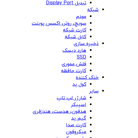
تبدیل Display Port
شبکه
مودم
سویچ، روتر، اکسس پوینت
کارت شبکه
کابل شبکه
ذخیره سازی
هارد دیسک
SSD
فلش مموری
کارت حافظه
خنک کننده
کول پد
سایر
شارژر لپ تاپ
اسپیکر
هدفون، هدست، هندزفری
گیم پد
کارت صدا
میکروفون