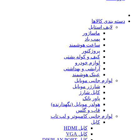
دسته بندی کالاها
لایف استایل
ماساژور
پمپ باد
ساعت هوشمند
پروژکتور
کیف و کوله پشتی
لوازم خودرو
آرایشی و بهداشتی
عینک هوشمند
لوازم جانبی موبایل
شارژر موبایل
کابل شارژ
پاور بانک
هولدر موبایل (نگهدارنده)
قاب و گلس
لوازم جانبی کامپیوتر و لپ تاپ
کابل
کابل HDMI
کابل VGA
کابل DISPLAY PORT