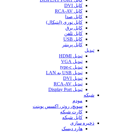
کابل DVI
کابل RCA-AV
کابل صدا
کابل نوری (اپتیکال)
کابل برق
کابل تلفن
کابل USB
کابل پرینتر
تبدیل
تبدیل HDMI
تبدیل VGA
تبدیل type-c
تبدیل USB به LAN
تبدیل DVI
تبدیل RCA-AV
تبدیل Display Port
شبکه
مودم
سویچ، روتر، اکسس پوینت
کارت شبکه
کابل شبکه
ذخیره سازی
هارد دیسک