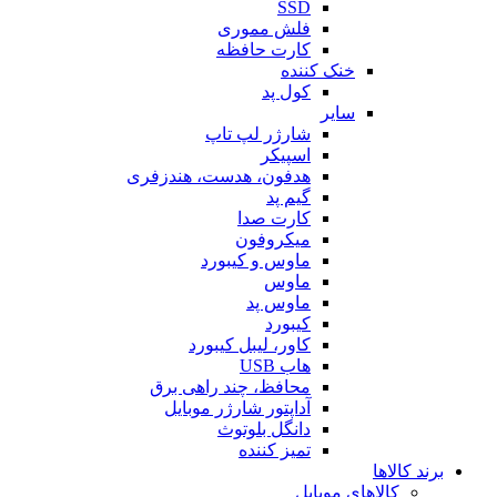
SSD
فلش مموری
کارت حافظه
خنک کننده
کول پد
سایر
شارژر لپ تاپ
اسپیکر
هدفون، هدست، هندزفری
گیم پد
کارت صدا
میکروفون
ماوس و کیبورد
ماوس
ماوس پد
کیبورد
کاور، لیبل کیبورد
هاب USB
محافظ، چند راهی برق
آداپتور شارژر موبایل
دانگل بلوتوث
تمیز کننده
برند کالاها
کالاهای موبایل