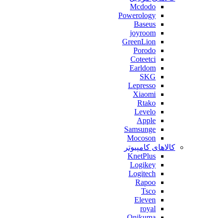
Mcdodo
Powerology
Baseus
joyroom
GreenLion
Porodo
Coteetci
Earldom
SKG
Lepresso
Xiaomi
Rtako
Levelo
Apple
Samsunge
Mocoson
کالاهای کامپیوتر
KnetPlus
Logikey
Logitech
Rapoo
Tsco
Eleven
royal
Onikuma