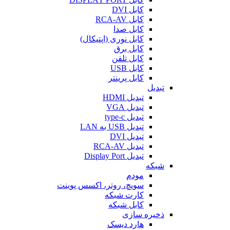
کابل DVI
کابل RCA-AV
کابل صدا
کابل نوری (اپتیکال)
کابل برق
کابل تلفن
کابل USB
کابل پرینتر
تبدیل
تبدیل HDMI
تبدیل VGA
تبدیل type-c
تبدیل USB به LAN
تبدیل DVI
تبدیل RCA-AV
تبدیل Display Port
شبکه
مودم
سویچ، روتر، اکسس پوینت
کارت شبکه
کابل شبکه
ذخیره سازی
هارد دیسک