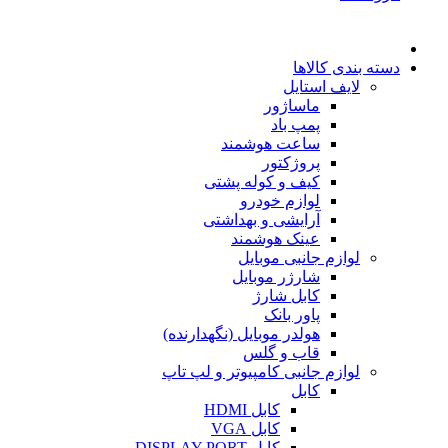
دسته بندی کالاها
لایف استایل
ماساژور
پمپ باد
ساعت هوشمند
پروژکتور
کیف و کوله پشتی
لوازم خودرو
آرایشی و بهداشتی
عینک هوشمند
لوازم جانبی موبایل
شارژر موبایل
کابل شارژ
پاور بانک
هولدر موبایل (نگهدارنده)
قاب و گلس
لوازم جانبی کامپیوتر و لپ تاپ
کابل
کابل HDMI
کابل VGA
کابل DISPLAY PORT