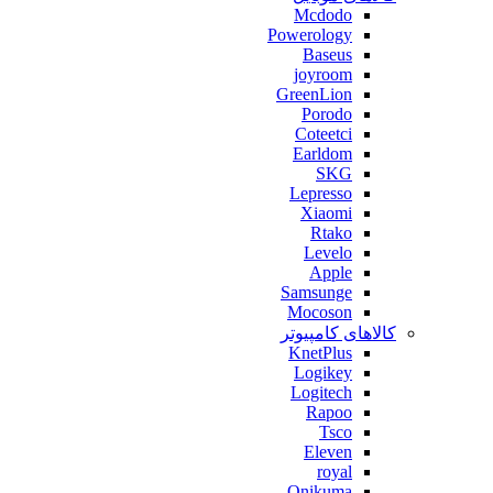
Mcdodo
Powerology
Baseus
joyroom
GreenLion
Porodo
Coteetci
Earldom
SKG
Lepresso
Xiaomi
Rtako
Levelo
Apple
Samsunge
Mocoson
کالاهای کامپیوتر
KnetPlus
Logikey
Logitech
Rapoo
Tsco
Eleven
royal
Onikuma