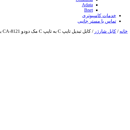
Adata
Bnet
خدمات کامپیوتری
تماس با مستر جانبی
خانه
/
کابل شارژر
/ کابل تبدیل تایپ C به تایپ C مک دودو CA-8121 به طول 1.2 متر