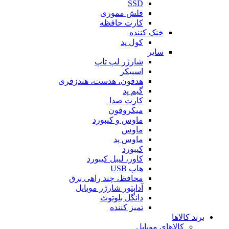
SSD
فلش مموری
کارت حافظه
خنک کننده
کول پد
سایر
شارژر لپ تاپ
اسپیکر
هدفون، هدست، هندزفری
گیم پد
کارت صدا
میکروفون
ماوس و کیبورد
ماوس
ماوس پد
کیبورد
کاور، لیبل کیبورد
هاب USB
محافظ، چند راهی برق
آداپتور شارژر موبایل
دانگل بلوتوث
تمیز کننده
برند کالاها
کالاهای موبایل