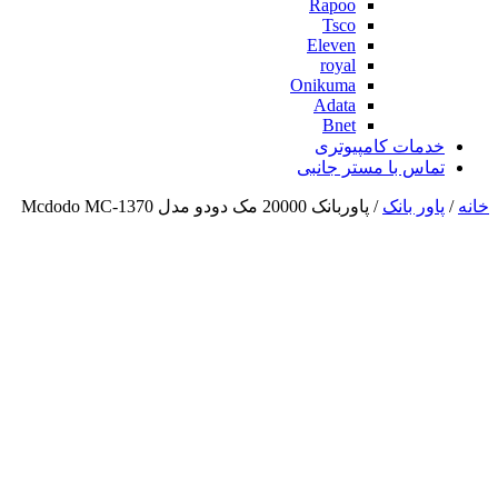
Rapoo
Tsco
Eleven
royal
Onikuma
Adata
Bnet
خدمات کامپیوتری
تماس با مستر جانبی
خانه
/
پاور بانک
/ پاوربانک 20000 مک دودو مدل Mcdodo MC-1370