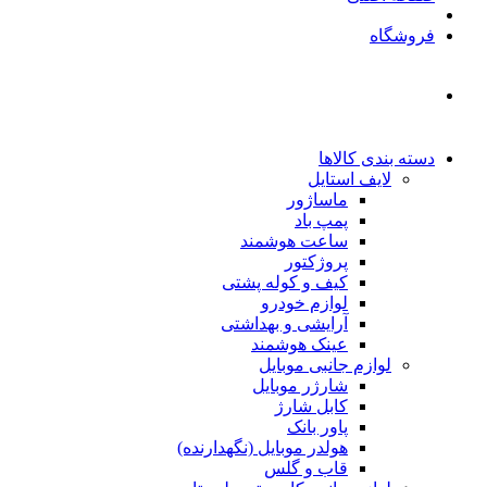
فروشگاه
دسته بندی کالاها
لایف استایل
ماساژور
پمپ باد
ساعت هوشمند
پروژکتور
کیف و کوله پشتی
لوازم خودرو
آرایشی و بهداشتی
عینک هوشمند
لوازم جانبی موبایل
شارژر موبایل
کابل شارژ
پاور بانک
هولدر موبایل (نگهدارنده)
قاب و گلس