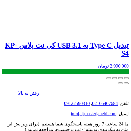
تبدیل Type C به USB 3.1 کی نت پلاس KP-
S4
2,990,000
تومان
.
رفتن به بالا
تلفن
02166467684
,
09122590310
ایمیل
info[at]masterjanebi.com
ما 24 ساعته 7 روز هفته پاسخگوی شما هستیم. (برای ویرایش این
متن به پیکربندی پوسته > تب برچسب‌ها مراجعه نمایید.)