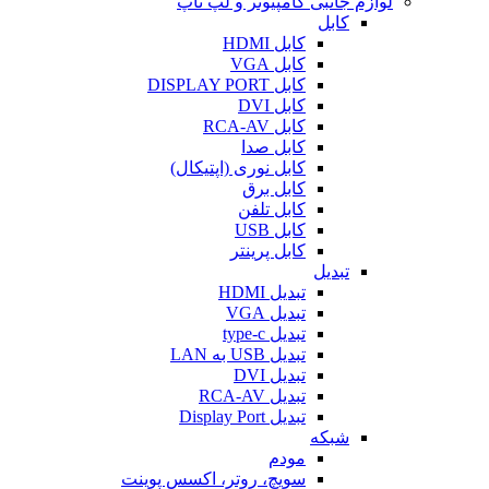
لوازم جانبی کامپیوتر و لپ تاپ
کابل
کابل HDMI
کابل VGA
کابل DISPLAY PORT
کابل DVI
کابل RCA-AV
کابل صدا
کابل نوری (اپتیکال)
کابل برق
کابل تلفن
کابل USB
کابل پرینتر
تبدیل
تبدیل HDMI
تبدیل VGA
تبدیل type-c
تبدیل USB به LAN
تبدیل DVI
تبدیل RCA-AV
تبدیل Display Port
شبکه
مودم
سویچ، روتر، اکسس پوینت