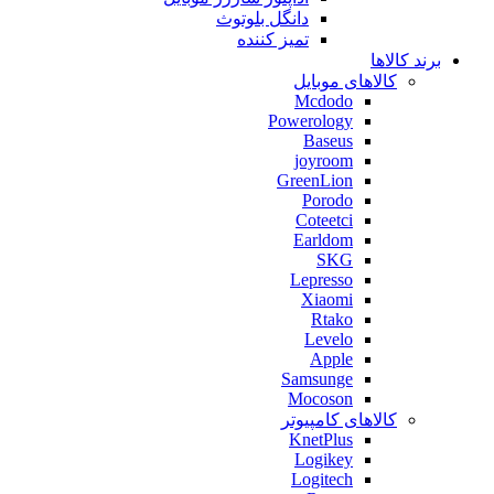
دانگل بلوتوث
تمیز کننده
برند کالاها
کالاهای موبایل
Mcdodo
Powerology
Baseus
joyroom
GreenLion
Porodo
Coteetci
Earldom
SKG
Lepresso
Xiaomi
Rtako
Levelo
Apple
Samsunge
Mocoson
کالاهای کامپیوتر
KnetPlus
Logikey
Logitech