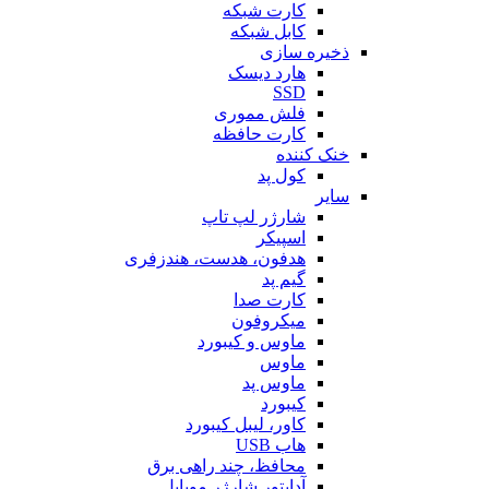
کارت شبکه
کابل شبکه
ذخیره سازی
هارد دیسک
SSD
فلش مموری
کارت حافظه
خنک کننده
کول پد
سایر
شارژر لپ تاپ
اسپیکر
هدفون، هدست، هندزفری
گیم پد
کارت صدا
میکروفون
ماوس و کیبورد
ماوس
ماوس پد
کیبورد
کاور، لیبل کیبورد
هاب USB
محافظ، چند راهی برق
آداپتور شارژر موبایل