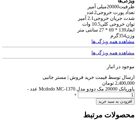
ویژگی‌ها
ظرفیت
20000میلی آمپر
تعداد پورت خروجی
2عدد
شدت جریان خروجی
2.1 آمپر
توان خروجی کلی
10.5 وات
ابعاد
139 * 69 * 27 سانتی متر
وزن
354گرم
مشاهده همه ویژگی‌ها
مشاهده همه ویژگی‌ها
موجود در انبار
ارسال توسط قیمت خرید فروش | مستر جانبی
2,400,000
تومان
پاوربانک 20000 مک دودو مدل Mcdodo MC-1370 عدد
-
+
افزودن به سبد خرید
محصولات مرتبط