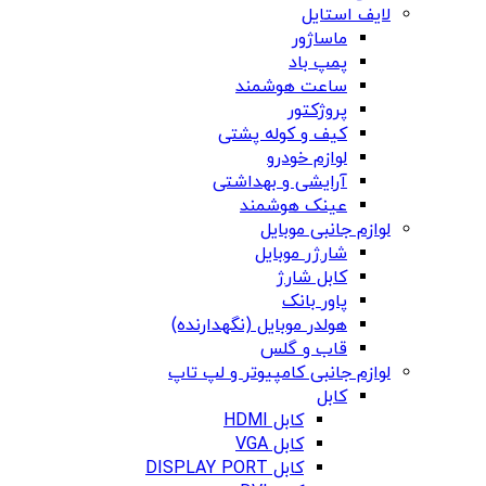
لایف استایل
ماساژور
پمپ باد
ساعت هوشمند
پروژکتور
کیف و کوله پشتی
لوازم خودرو
آرایشی و بهداشتی
عینک هوشمند
لوازم جانبی موبایل
شارژر موبایل
کابل شارژ
پاور بانک
هولدر موبایل (نگهدارنده)
قاب و گلس
لوازم جانبی کامپیوتر و لپ تاپ
کابل
کابل HDMI
کابل VGA
کابل DISPLAY PORT