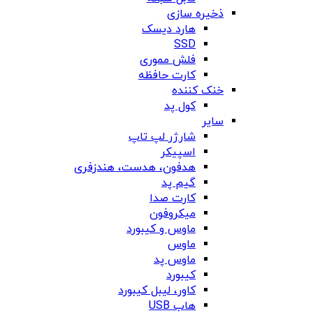
ذخیره سازی
هارد دیسک
SSD
فلش مموری
کارت حافظه
خنک کننده
کول پد
سایر
شارژر لپ تاپ
اسپیکر
هدفون، هدست، هندزفری
گیم پد
کارت صدا
میکروفون
ماوس و کیبورد
ماوس
ماوس پد
کیبورد
کاور، لیبل کیبورد
هاب USB