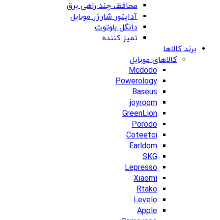
محافظ، چند راهی برق
آداپتور شارژر موبایل
دانگل بلوتوث
تمیز کننده
برند کالاها
کالاهای موبایل
Mcdodo
Powerology
Baseus
joyroom
GreenLion
Porodo
Coteetci
Earldom
SKG
Lepresso
Xiaomi
Rtako
Levelo
Apple