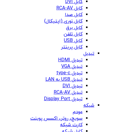
کابل DVI
کابل RCA-AV
کابل صدا
کابل نوری (اپتیکال)
کابل برق
کابل تلفن
کابل USB
کابل پرینتر
تبدیل
تبدیل HDMI
تبدیل VGA
تبدیل type-c
تبدیل USB به LAN
تبدیل DVI
تبدیل RCA-AV
تبدیل Display Port
شبکه
مودم
سویچ، روتر، اکسس پوینت
کارت شبکه
کابل شبکه