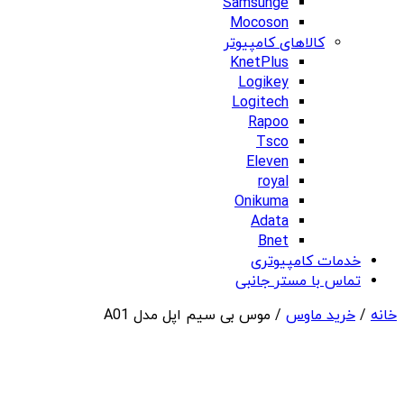
Samsunge
Mocoson
کالاهای کامپیوتر
KnetPlus
Logikey
Logitech
Rapoo
Tsco
Eleven
royal
Onikuma
Adata
Bnet
خدمات کامپیوتری
تماس با مستر جانبی
خانه
/
خرید ماوس
/ موس بی سیم اپل مدل A01