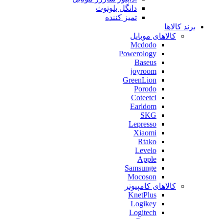
دانگل بلوتوث
تمیز کننده
برند کالاها
کالاهای موبایل
Mcdodo
Powerology
Baseus
joyroom
GreenLion
Porodo
Coteetci
Earldom
SKG
Lepresso
Xiaomi
Rtako
Levelo
Apple
Samsunge
Mocoson
کالاهای کامپیوتر
KnetPlus
Logikey
Logitech