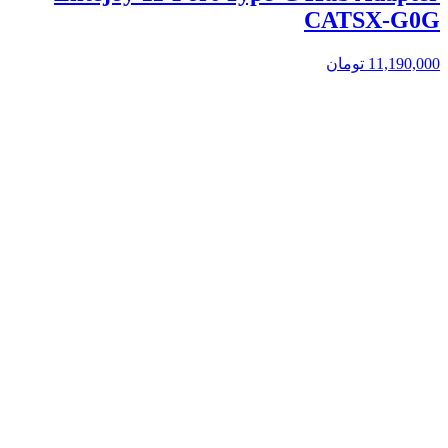
CATSX-G0G
11,190,000
تومان