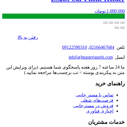
1,000,000
تومان
.
رفتن به بالا
تلفن
02166467684
,
09122590310
ایمیل
info[at]masterjanebi.com
ما 24 ساعته 7 روز هفته پاسخگوی شما هستیم. (برای ویرایش این
متن به پیکربندی پوسته > تب برچسب‌ها مراجعه نمایید.)
راهنمای خرید
تماس با مستر جانبی
فرصت‌های شغلی
فروش در مسترجانبی
اخباری فناوری
خدمات مشتریان