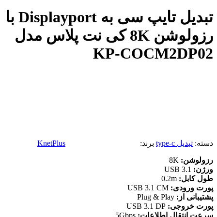
تبدیل تایپ سی به Displayport با
رزولوشن 8K کی نت پلاس مدل
KP-COCM2DP02
دسته:
تبدیل type-c
برند:
KnetPlus
رزولوشن:
8K
ورژن:
USB 3.1
طول کابل:
0.2m
پورت ورودی:
USB 3.1 CM
پشتیبانی از:
Plug & Play
پورت خروجی:
USB 3.1 DP
سرعت انتقال اطلاعات:
5Gbps