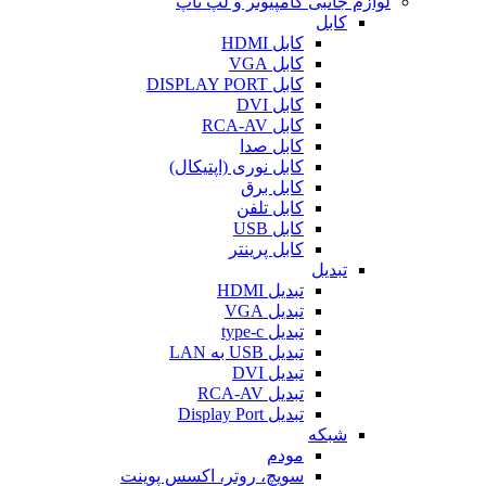
لوازم جانبی کامپیوتر و لپ تاپ
کابل
کابل HDMI
کابل VGA
کابل DISPLAY PORT
کابل DVI
کابل RCA-AV
کابل صدا
کابل نوری (اپتیکال)
کابل برق
کابل تلفن
کابل USB
کابل پرینتر
تبدیل
تبدیل HDMI
تبدیل VGA
تبدیل type-c
تبدیل USB به LAN
تبدیل DVI
تبدیل RCA-AV
تبدیل Display Port
شبکه
مودم
سویچ، روتر، اکسس پوینت