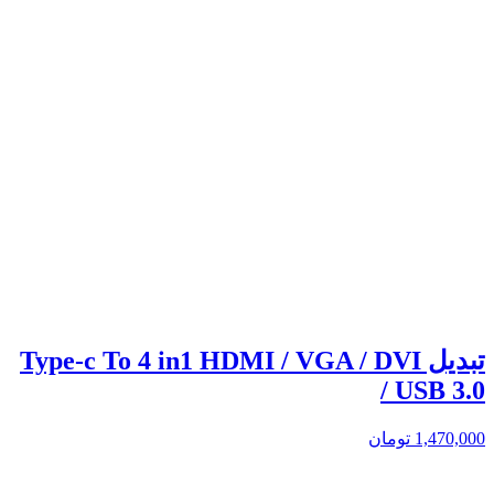
تبدیل Type-c To 4 in1 HDMI / VGA / DVI
/ USB 3.0
1,470,000
تومان