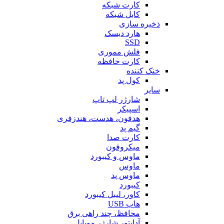
کارت شبکه
کابل شبکه
ذخیره سازی
هارد دیسک
SSD
فلش مموری
کارت حافظه
خنک کننده
کول پد
سایر
شارژر لپ تاپ
اسپیکر
هدفون، هدست، هندزفری
گیم پد
کارت صدا
میکروفون
ماوس و کیبورد
ماوس
ماوس پد
کیبورد
کاور، لیبل کیبورد
هاب USB
محافظ، چند راهی برق
آداپتور شارژر موبایل