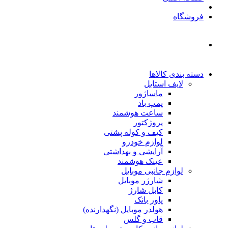
فروشگاه
دسته بندی کالاها
لایف استایل
ماساژور
پمپ باد
ساعت هوشمند
پروژکتور
کیف و کوله پشتی
لوازم خودرو
آرایشی و بهداشتی
عینک هوشمند
لوازم جانبی موبایل
شارژر موبایل
کابل شارژ
پاور بانک
هولدر موبایل (نگهدارنده)
قاب و گلس