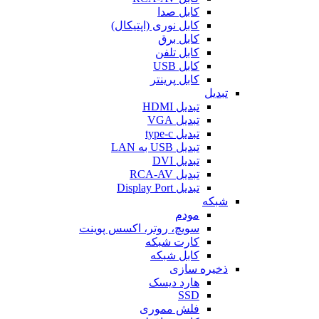
کابل صدا
کابل نوری (اپتیکال)
کابل برق
کابل تلفن
کابل USB
کابل پرینتر
تبدیل
تبدیل HDMI
تبدیل VGA
تبدیل type-c
تبدیل USB به LAN
تبدیل DVI
تبدیل RCA-AV
تبدیل Display Port
شبکه
مودم
سویچ، روتر، اکسس پوینت
کارت شبکه
کابل شبکه
ذخیره سازی
هارد دیسک
SSD
فلش مموری