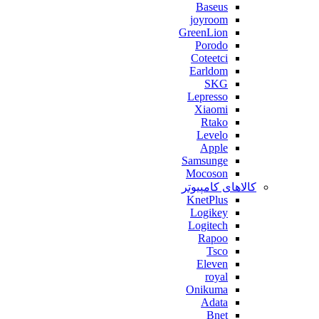
Baseus
joyroom
GreenLion
Porodo
Coteetci
Earldom
SKG
Lepresso
Xiaomi
Rtako
Levelo
Apple
Samsunge
Mocoson
کالاهای کامپیوتر
KnetPlus
Logikey
Logitech
Rapoo
Tsco
Eleven
royal
Onikuma
Adata
Bnet