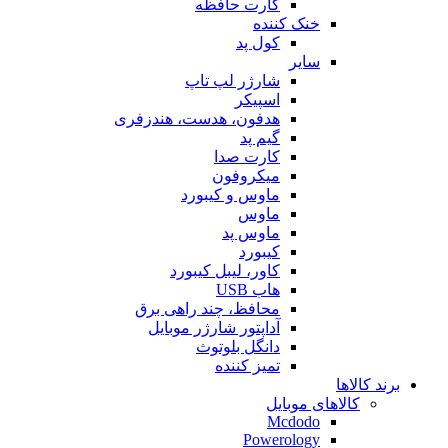
کارت حافظه
خنک کننده
کول پد
سایر
شارژر لپ تاپ
اسپیکر
هدفون، هدست، هندزفری
گیم پد
کارت صدا
میکروفون
ماوس و کیبورد
ماوس
ماوس پد
کیبورد
کاور، لیبل کیبورد
هاب USB
محافظ، چند راهی برق
آداپتور شارژر موبایل
دانگل بلوتوث
تمیز کننده
برند کالاها
کالاهای موبایل
Mcdodo
Powerology