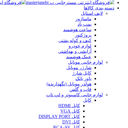
دسته بندی کالاها
لایف استایل
ماساژور
پمپ باد
ساعت هوشمند
پروژکتور
کیف و کوله پشتی
لوازم خودرو
آرایشی و بهداشتی
عینک هوشمند
لوازم جانبی موبایل
شارژر موبایل
کابل شارژ
پاور بانک
هولدر موبایل (نگهدارنده)
قاب و گلس
لوازم جانبی کامپیوتر و لپ تاپ
کابل
کابل HDMI
کابل VGA
کابل DISPLAY PORT
کابل DVI
کابل RCA-AV