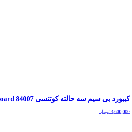
کیبورد بی سیم سه حالته کوتتسی Coteetci Three-mode wireless keyboard 84007
3,600,000
تومان