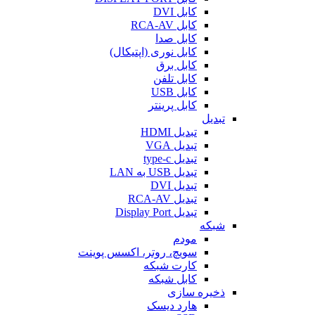
کابل DVI
کابل RCA-AV
کابل صدا
کابل نوری (اپتیکال)
کابل برق
کابل تلفن
کابل USB
کابل پرینتر
تبدیل
تبدیل HDMI
تبدیل VGA
تبدیل type-c
تبدیل USB به LAN
تبدیل DVI
تبدیل RCA-AV
تبدیل Display Port
شبکه
مودم
سویچ، روتر، اکسس پوینت
کارت شبکه
کابل شبکه
ذخیره سازی
هارد دیسک