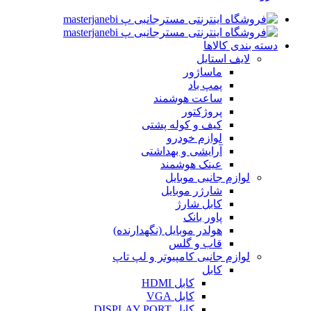
دسته بندی کالاها
لایف استایل
ماساژور
پمپ باد
ساعت هوشمند
پروژکتور
کیف و کوله پشتی
لوازم خودرو
آرایشی و بهداشتی
عینک هوشمند
لوازم جانبی موبایل
شارژر موبایل
کابل شارژ
پاور بانک
هولدر موبایل (نگهدارنده)
قاب و گلس
لوازم جانبی کامپیوتر و لپ تاپ
کابل
کابل HDMI
کابل VGA
کابل DISPLAY PORT