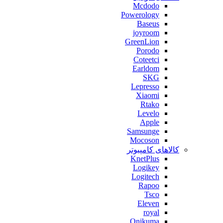
Mcdodo
Powerology
Baseus
joyroom
GreenLion
Porodo
Coteetci
Earldom
SKG
Lepresso
Xiaomi
Rtako
Levelo
Apple
Samsunge
Mocoson
کالاهای کامپیوتر
KnetPlus
Logikey
Logitech
Rapoo
Tsco
Eleven
royal
Onikuma