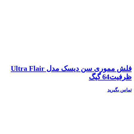
فلش مموری سن دیسک مدل Ultra Flair
ظرفیت64 گیگ
تماس بگیرید