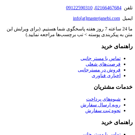
تلفن
02166467684
,
09122590310
ایمیل
info[at]masterjanebi.com
ما 24 ساعته 7 روز هفته پاسخگوی شما هستیم. (برای ویرایش این
متن به پیکربندی پوسته > تب برچسب‌ها مراجعه نمایید.)
راهنمای خرید
تماس با مستر جانبی
فرصت‌های شغلی
فروش در مسترجانبی
اخباری فناوری
خدمات مشتریان
شیوه‌های پرداخت
رویه ارسال سفارش
نحوه ثبت سفارش
راهنمای خرید
تماس با مستر جانبی