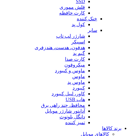
SSD
فلش مموری
کارت حافظه
خنک کننده
کول پد
سایر
شارژر لپ تاپ
اسپیکر
هدفون، هدست، هندزفری
گیم پد
کارت صدا
میکروفون
ماوس و کیبورد
ماوس
ماوس پد
کیبورد
کاور، لیبل کیبورد
هاب USB
محافظ، چند راهی برق
آداپتور شارژر موبایل
دانگل بلوتوث
تمیز کننده
برند کالاها
کالاهای موبایل