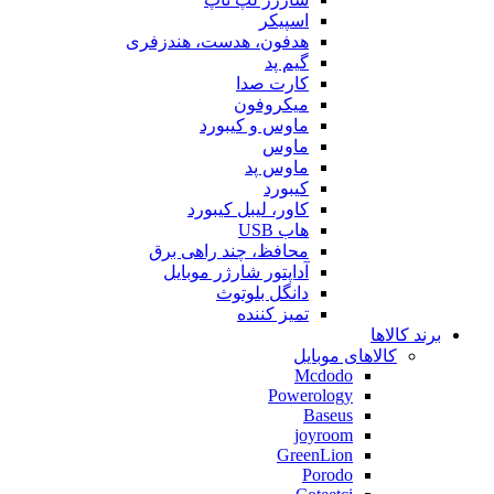
اسپیکر
هدفون، هدست، هندزفری
گیم پد
کارت صدا
میکروفون
ماوس و کیبورد
ماوس
ماوس پد
کیبورد
کاور، لیبل کیبورد
هاب USB
محافظ، چند راهی برق
آداپتور شارژر موبایل
دانگل بلوتوث
تمیز کننده
برند کالاها
کالاهای موبایل
Mcdodo
Powerology
Baseus
joyroom
GreenLion
Porodo