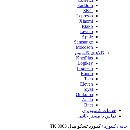
Coteetci
Earldom
SKG
Lepresso
Xiaomi
Rtako
Levelo
Apple
Samsunge
Mocoson
کالاهای کامپیوتر
KnetPlus
Logikey
Logitech
Rapoo
Tsco
Eleven
royal
Onikuma
Adata
Bnet
خدمات کامپیوتری
تماس با مستر جانبی
خانه
/
کیبورد
/ کیبورد تسکو مدل TK 8003