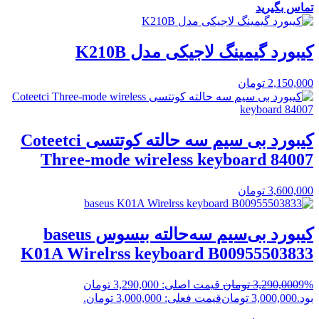
تماس بگیرید
کیبورد گیمینگ لاجیکی مدل K210B
2,150,000
تومان
کیبورد بی سیم سه حالته کوتتسی Coteetci
Three-mode wireless keyboard 84007
3,600,000
تومان
کیبورد بی‌سیم سه‌حالته بیسوس baseus
K01A Wirelrss keyboard B00955503833
9%
3,290,000
تومان
قیمت اصلی: 3,290,000 تومان
بود.
3,000,000
تومان
قیمت فعلی: 3,000,000 تومان.