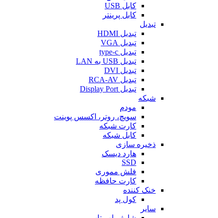
کابل USB
کابل پرینتر
تبدیل
تبدیل HDMI
تبدیل VGA
تبدیل type-c
تبدیل USB به LAN
تبدیل DVI
تبدیل RCA-AV
تبدیل Display Port
شبکه
مودم
سویچ، روتر، اکسس پوینت
کارت شبکه
کابل شبکه
ذخیره سازی
هارد دیسک
SSD
فلش مموری
کارت حافظه
خنک کننده
کول پد
سایر
شارژر لپ تاپ