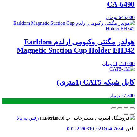
CA-6490
645,000
تومان
هولدر مگنتی وکیومی ارلدم Earldom
Magnetic Suction Cup Holder EH342
1,150,000
تومان
کابل شبکه CAT5 (1متری)
27,800
تومان
.
رفتن به بالا
تلفن
02166467684
,
09122590310