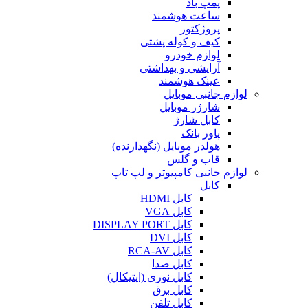
پمپ باد
ساعت هوشمند
پروژکتور
کیف و کوله پشتی
لوازم خودرو
آرایشی و بهداشتی
عینک هوشمند
لوازم جانبی موبایل
شارژر موبایل
کابل شارژ
پاور بانک
هولدر موبایل (نگهدارنده)
قاب و گلس
لوازم جانبی کامپیوتر و لپ تاپ
کابل
کابل HDMI
کابل VGA
کابل DISPLAY PORT
کابل DVI
کابل RCA-AV
کابل صدا
کابل نوری (اپتیکال)
کابل برق
کابل تلفن