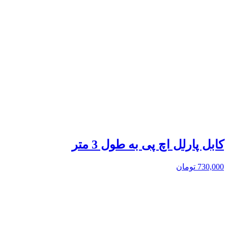
کابل پارلل اچ پی به طول 3 متر
730,000
تومان