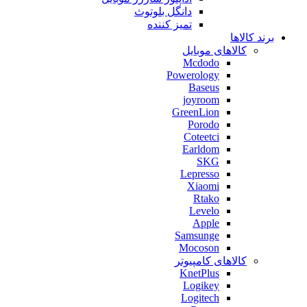
دانگل بلوتوث
تمیز کننده
برند کالاها
کالاهای موبایل
Mcdodo
Powerology
Baseus
joyroom
GreenLion
Porodo
Coteetci
Earldom
SKG
Lepresso
Xiaomi
Rtako
Levelo
Apple
Samsunge
Mocoson
کالاهای کامپیوتر
KnetPlus
Logikey
Logitech