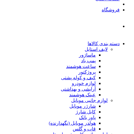
فروشگاه
دسته بندی کالاها
لایف استایل
ماساژور
پمپ باد
ساعت هوشمند
پروژکتور
کیف و کوله پشتی
لوازم خودرو
آرایشی و بهداشتی
عینک هوشمند
لوازم جانبی موبایل
شارژر موبایل
کابل شارژ
پاور بانک
هولدر موبایل (نگهدارنده)
قاب و گلس