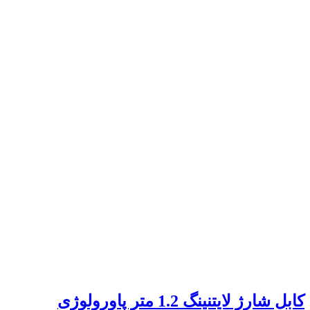
کابل شارژ لایتنینگ 1.2 متر پاورولوژی