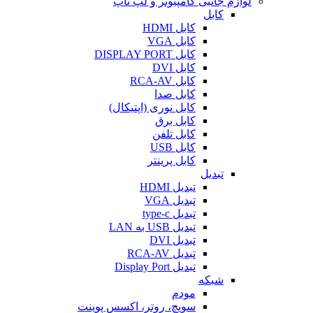
لوازم جانبی کامپیوتر و لپ تاپ
کابل
کابل HDMI
کابل VGA
کابل DISPLAY PORT
کابل DVI
کابل RCA-AV
کابل صدا
کابل نوری (اپتیکال)
کابل برق
کابل تلفن
کابل USB
کابل پرینتر
تبدیل
تبدیل HDMI
تبدیل VGA
تبدیل type-c
تبدیل USB به LAN
تبدیل DVI
تبدیل RCA-AV
تبدیل Display Port
شبکه
مودم
سویچ، روتر، اکسس پوینت