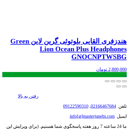
هندزفری القایی بلوتوثی گرین لاین Green
Lion Ocean Plus Headphones
GNOCNPTWSBG
2,800,000
تومان
.
رفتن به بالا
تلفن
02166467684
,
09122590310
ایمیل
info[at]masterjanebi.com
ما 24 ساعته 7 روز هفته پاسخگوی شما هستیم. (برای ویرایش این