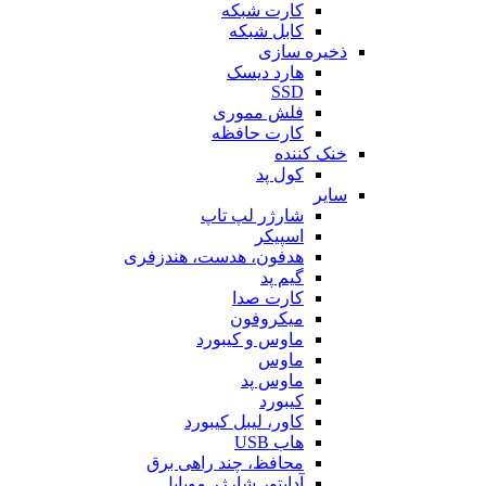
کارت شبکه
کابل شبکه
ذخیره سازی
هارد دیسک
SSD
فلش مموری
کارت حافظه
خنک کننده
کول پد
سایر
شارژر لپ تاپ
اسپیکر
هدفون، هدست، هندزفری
گیم پد
کارت صدا
میکروفون
ماوس و کیبورد
ماوس
ماوس پد
کیبورد
کاور، لیبل کیبورد
هاب USB
محافظ، چند راهی برق
آداپتور شارژر موبایل