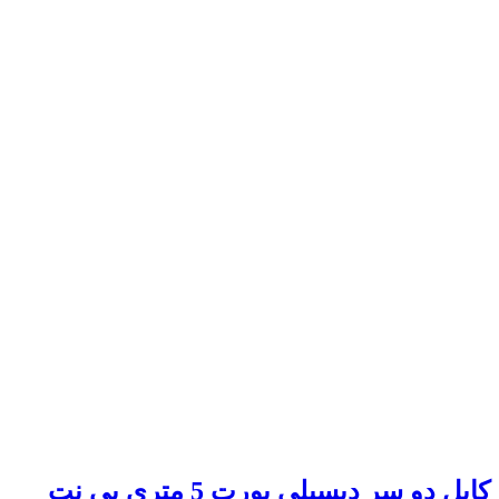
کابل دو سر دیسپلی پورت 5 متری بی نت