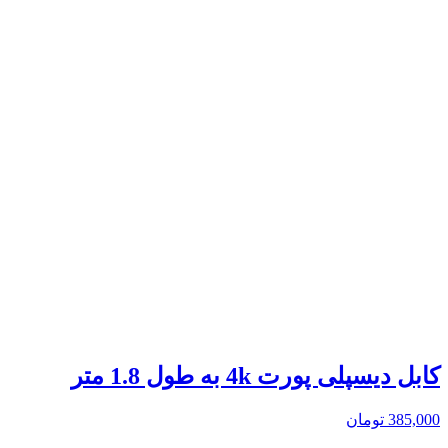
کابل دیسپلی پورت 4k به طول 1.8 متر
385,000
تومان