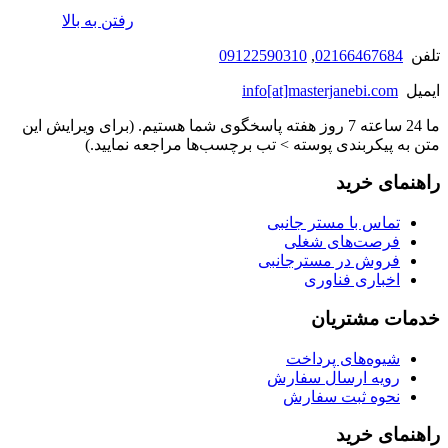
رفتن به بالا
تلفن
02166467684
,
09122590310
ایمیل
info[at]masterjanebi.com
ما 24 ساعته 7 روز هفته پاسخگوی شما هستیم. (برای ویرایش این
متن به پیکربندی پوسته > تب برچسب‌ها مراجعه نمایید.)
راهنمای خرید
تماس با مستر جانبی
فرصت‌های شغلی
فروش در مسترجانبی
اخباری فناوری
خدمات مشتریان
شیوه‌های پرداخت
رویه ارسال سفارش
نحوه ثبت سفارش
راهنمای خرید