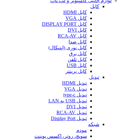
لوازم جانبی کامپیوتر و لپ تاپ
کابل
کابل HDMI
کابل VGA
کابل DISPLAY PORT
کابل DVI
کابل RCA-AV
کابل صدا
کابل نوری (اپتیکال)
کابل برق
کابل تلفن
کابل USB
کابل پرینتر
تبدیل
تبدیل HDMI
تبدیل VGA
تبدیل type-c
تبدیل USB به LAN
تبدیل DVI
تبدیل RCA-AV
تبدیل Display Port
شبکه
مودم
سویچ، روتر، اکسس پوینت