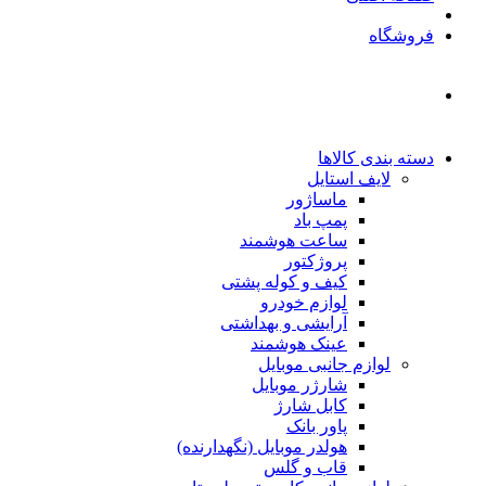
فروشگاه
دسته بندی کالاها
لایف استایل
ماساژور
پمپ باد
ساعت هوشمند
پروژکتور
کیف و کوله پشتی
لوازم خودرو
آرایشی و بهداشتی
عینک هوشمند
لوازم جانبی موبایل
شارژر موبایل
کابل شارژ
پاور بانک
هولدر موبایل (نگهدارنده)
قاب و گلس