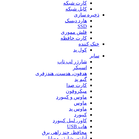
کارت شبکه
کابل شبکه
ذخیره سازی
هارد دیسک
SSD
فلش مموری
کارت حافظه
خنک کننده
کول پد
سایر
شارژر لپ تاپ
اسپیکر
هدفون، هدست، هندزفری
گیم پد
کارت صدا
میکروفون
ماوس و کیبورد
ماوس
ماوس پد
کیبورد
کاور، لیبل کیبورد
هاب USB
محافظ، چند راهی برق
آداپتور شارژر موبایل