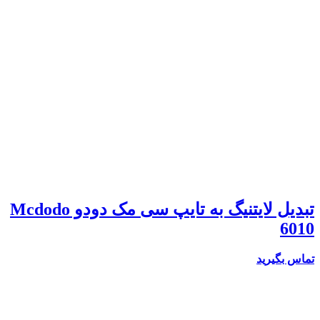
تبدیل لایتنیگ به تایپ سی مک دودو Mcdodo
6010
تماس بگیرید