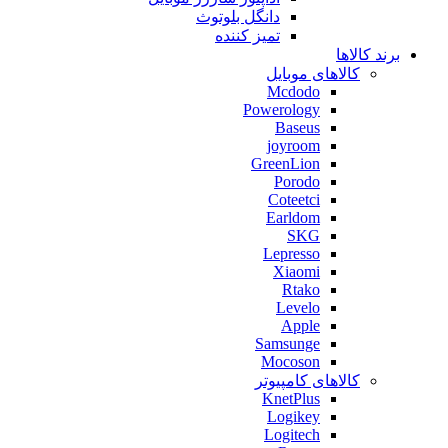
دانگل بلوتوث
تمیز کننده
برند کالاها
کالاهای موبایل
Mcdodo
Powerology
Baseus
joyroom
GreenLion
Porodo
Coteetci
Earldom
SKG
Lepresso
Xiaomi
Rtako
Levelo
Apple
Samsunge
Mocoson
کالاهای کامپیوتر
KnetPlus
Logikey
Logitech