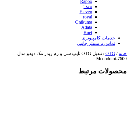
Rapoo
Tsco
Eleven
royal
Onikuma
Adata
Bnet
خدمات کامپیوتری
تماس با مستر جانبی
خانه
/
OTG
/ تبدیل OTG تایپ سی و رم ریدر مک دودو مدل
Mcdodo ot-7600
محصولات مرتبط