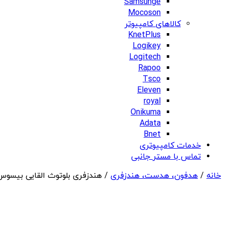
Samsunge
Mocoson
کالاهای کامپیوتر
KnetPlus
Logikey
Logitech
Rapoo
Tsco
Eleven
royal
Onikuma
Adata
Bnet
خدمات کامپیوتری
تماس با مستر جانبی
خانه
/
هدفون، هدست، هندزفری
/ هندزفری بلوتوث القایی بیسوس us Eli 2i Fit Open-Ear True Wireless Earbuds A0102604