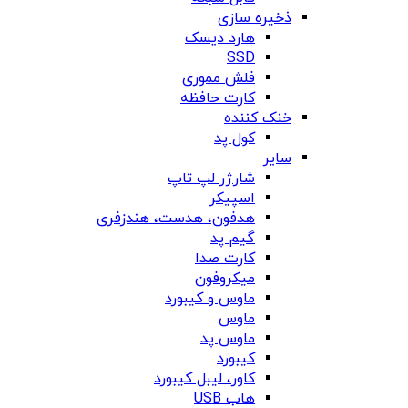
ذخیره سازی
هارد دیسک
SSD
فلش مموری
کارت حافظه
خنک کننده
کول پد
سایر
شارژر لپ تاپ
اسپیکر
هدفون، هدست، هندزفری
گیم پد
کارت صدا
میکروفون
ماوس و کیبورد
ماوس
ماوس پد
کیبورد
کاور، لیبل کیبورد
هاب USB