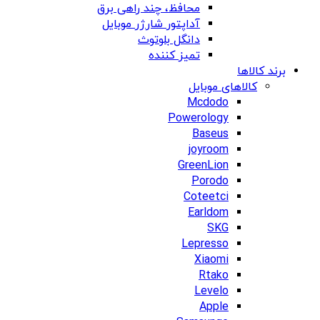
محافظ، چند راهی برق
آداپتور شارژر موبایل
دانگل بلوتوث
تمیز کننده
برند کالاها
کالاهای موبایل
Mcdodo
Powerology
Baseus
joyroom
GreenLion
Porodo
Coteetci
Earldom
SKG
Lepresso
Xiaomi
Rtako
Levelo
Apple