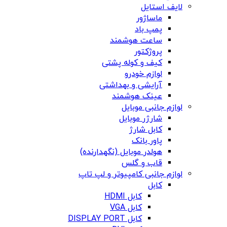
لایف استایل
ماساژور
پمپ باد
ساعت هوشمند
پروژکتور
کیف و کوله پشتی
لوازم خودرو
آرایشی و بهداشتی
عینک هوشمند
لوازم جانبی موبایل
شارژر موبایل
کابل شارژ
پاور بانک
هولدر موبایل (نگهدارنده)
قاب و گلس
لوازم جانبی کامپیوتر و لپ تاپ
کابل
کابل HDMI
کابل VGA
کابل DISPLAY PORT