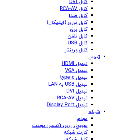
کابل DVI
کابل RCA-AV
کابل صدا
کابل نوری (اپتیکال)
کابل برق
کابل تلفن
کابل USB
کابل پرینتر
تبدیل
تبدیل HDMI
تبدیل VGA
تبدیل type-c
تبدیل USB به LAN
تبدیل DVI
تبدیل RCA-AV
تبدیل Display Port
شبکه
مودم
سویچ، روتر، اکسس پوینت
کارت شبکه
کابل شبکه