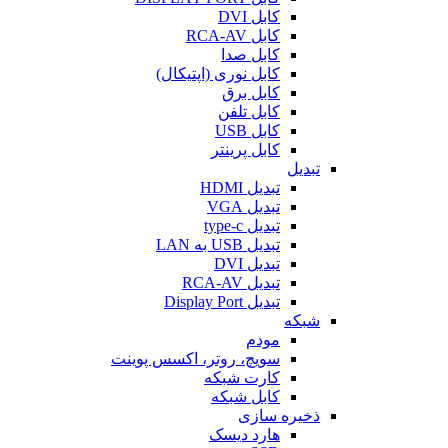
کابل DVI
کابل RCA-AV
کابل صدا
کابل نوری (اپتیکال)
کابل برق
کابل تلفن
کابل USB
کابل پرینتر
تبدیل
تبدیل HDMI
تبدیل VGA
تبدیل type-c
تبدیل USB به LAN
تبدیل DVI
تبدیل RCA-AV
تبدیل Display Port
شبکه
مودم
سویچ، روتر، اکسس پوینت
کارت شبکه
کابل شبکه
ذخیره سازی
هارد دیسک