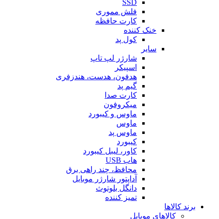
SSD
فلش مموری
کارت حافظه
خنک کننده
کول پد
سایر
شارژر لپ تاپ
اسپیکر
هدفون، هدست، هندزفری
گیم پد
کارت صدا
میکروفون
ماوس و کیبورد
ماوس
ماوس پد
کیبورد
کاور، لیبل کیبورد
هاب USB
محافظ، چند راهی برق
آداپتور شارژر موبایل
دانگل بلوتوث
تمیز کننده
برند کالاها
کالاهای موبایل