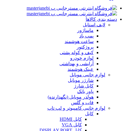
دسته بندی کالاها
لایف استایل
ماساژور
پمپ باد
ساعت هوشمند
پروژکتور
کیف و کوله پشتی
لوازم خودرو
آرایشی و بهداشتی
عینک هوشمند
لوازم جانبی موبایل
شارژر موبایل
کابل شارژ
پاور بانک
هولدر موبایل (نگهدارنده)
قاب و گلس
لوازم جانبی کامپیوتر و لپ تاپ
کابل
کابل HDMI
کابل VGA
کابل DISPLAY PORT