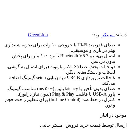
دسته:
اسپیکر
برند:
GreenLion
صدای قدرتمند Hi-Fi با خروجی ۱۰ وات برای تجربه شنیداری
بهتر در بازی و موسیقی.
اتصال بی‌سیم Bluetooth V5.3 تا برد ~۱۰ متر برای پخش
بدون دردسر.
دو حالت پخش صدا (AUX و بلوتوث) برای اتصال به گوشی،
لپ‌تاپ و دستگاه‌های دیگر.
۸ حالت نورپردازی RGB که به زیبایی setup گیمینگ اضافه
می‌کند.
صدای بدون تأخیر با latency پایین (~۵۰ ms) مناسب گیمینگ.
پاور USB-A با قابلیت Plug & Play (بدون نیاز درایور).
کنترل در خط صدا (In-Line Control) برای تنظیم راحت حجم
و نور.
موجود در انبار
ارسال توسط قیمت خرید فروش | مستر جانبی