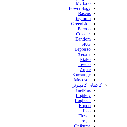
Mcdodo
Powerology
Baseus
joyroom
GreenLion
Porodo
Coteetci
Earldom
SKG
Lepresso
Xiaomi
Rtako
Levelo
Apple
Samsunge
Mocoson
کالاهای کامپیوتر
KnetPlus
Logikey
Logitech
Rapoo
Tsco
Eleven
royal
Onikuma