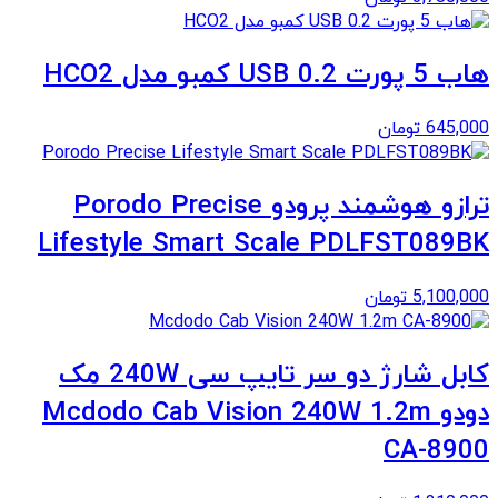
هاب 5 پورت USB 0.2 کمبو مدل HCO2
645,000
تومان
ترازو هوشمند پرودو Porodo Precise
Lifestyle Smart Scale PDLFST089BK
5,100,000
تومان
کابل شارژ دو سر تایپ سی 240W مک
دودو Mcdodo Cab Vision 240W 1.2m
CA-8900