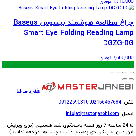
1,310,000
تومان
چراغ مطالعه هوشمند بیسوس Baseus
Smart Eye Folding Reading Lamp
DGZG-0G
7,600,000
تومان
.
رفتن به بالا
تلفن
02166467684
,
09122590310
ایمیل
info[at]masterjanebi.com
ما 24 ساعته 7 روز هفته پاسخگوی شما هستیم. (برای ویرایش
این متن به پیکربندی پوسته > تب برچسب‌ها مراجعه نمایید.)