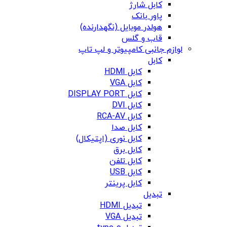
کابل شارژ
پاور بانک
هولدر موبایل (نگهدارنده)
قاب و گلس
لوازم جانبی کامپیوتر و لپ تاپ
کابل
کابل HDMI
کابل VGA
کابل DISPLAY PORT
کابل DVI
کابل RCA-AV
کابل صدا
کابل نوری (اپتیکال)
کابل برق
کابل تلفن
کابل USB
کابل پرینتر
تبدیل
تبدیل HDMI
تبدیل VGA