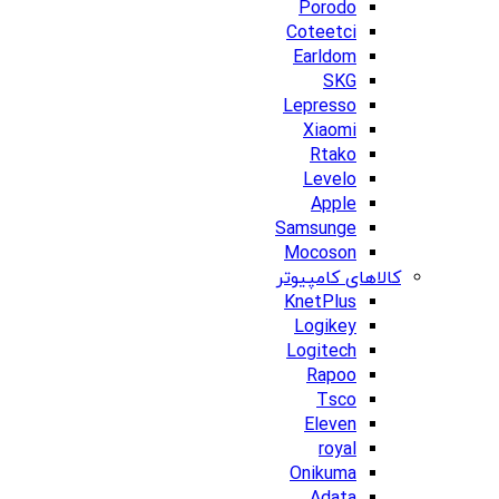
Porodo
Coteetci
Earldom
SKG
Lepresso
Xiaomi
Rtako
Levelo
Apple
Samsunge
Mocoson
کالاهای کامپیوتر
KnetPlus
Logikey
Logitech
Rapoo
Tsco
Eleven
royal
Onikuma