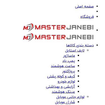
صفحه اصلی
فروشگاه
دسته بندی کالاها
لایف استایل
ماساژور
پمپ باد
ساعت هوشمند
پروژکتور
کیف و کوله پشتی
لوازم خودرو
آرایشی و بهداشتی
عینک هوشمند
لوازم جانبی موبایل
شارژر موبایل