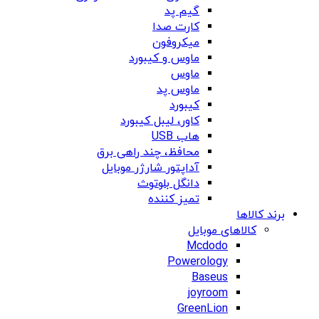
گیم پد
کارت صدا
میکروفون
ماوس و کیبورد
ماوس
ماوس پد
کیبورد
کاور، لیبل کیبورد
هاب USB
محافظ، چند راهی برق
آداپتور شارژر موبایل
دانگل بلوتوث
تمیز کننده
برند کالاها
کالاهای موبایل
Mcdodo
Powerology
Baseus
joyroom
GreenLion