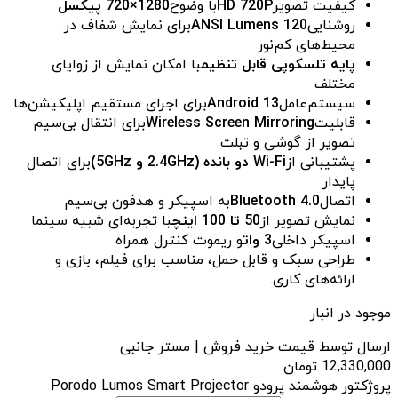
کیفیت تصویر
HD 720P
با وضوح
1280×720 پیکسل
روشنایی
120 ANSI Lumens
برای نمایش شفاف در
محیط‌های کم‌نور
پایه تلسکوپی قابل تنظیم
با امکان نمایش از زوایای
مختلف
سیستم‌عامل
Android 13
برای اجرای مستقیم اپلیکیشن‌ها
قابلیت
Wireless Screen Mirroring
برای انتقال بی‌سیم
تصویر از گوشی و تبلت
پشتیبانی از
Wi-Fi دو بانده (2.4GHz و 5GHz)
برای اتصال
پایدار
اتصال
Bluetooth 4.0
به اسپیکر و هدفون بی‌سیم
نمایش تصویر از
50 تا 100 اینچ
با تجربه‌ای شبیه سینما
اسپیکر داخلی
3 وات
و ریموت کنترل همراه
طراحی سبک و قابل حمل، مناسب برای فیلم، بازی و
ارائه‌های کاری.
موجود در انبار
ارسال توسط قیمت خرید فروش | مستر جانبی
12,330,000
تومان
پروژکتور هوشمند پرودو Porodo Lumos Smart Projector