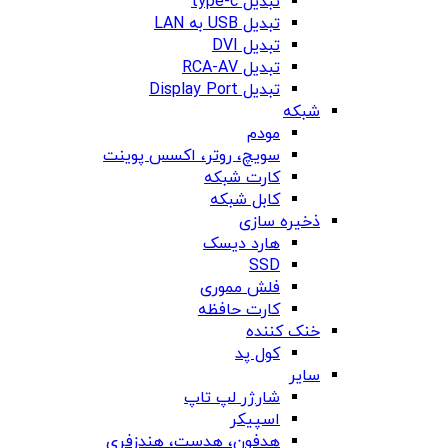
تبدیل type-c
تبدیل USB به LAN
تبدیل DVI
تبدیل RCA-AV
تبدیل Display Port
شبکه
مودم
سویچ، روتر، اکسس پوینت
کارت شبکه
کابل شبکه
ذخیره سازی
هارد دیسک
SSD
فلش مموری
کارت حافظه
خنک کننده
کول پد
سایر
شارژر لپ تاپ
اسپیکر
هدفون، هدست، هندزفری