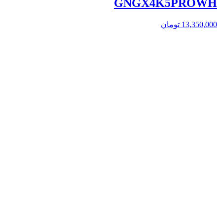
GNGX4K5PROWH
13,350,000
تومان