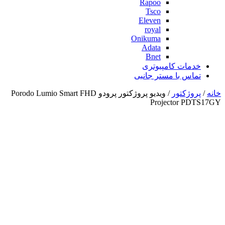
Rapoo
Tsco
Eleven
royal
Onikuma
Adata
Bnet
خدمات کامپیوتری
تماس با مستر جانبی
خانه
/
پروژکتور
/ ویدیو پروژکتور پرودو Porodo Lumio Smart FHD
Projector PDTS17GY