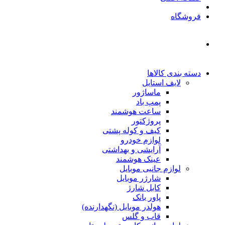
فروشگاه
دسته بندی کالاها
لایف استایل
ماساژور
پمپ باد
ساعت هوشمند
پروژکتور
کیف و کوله پشتی
لوازم خودرو
آرایشی و بهداشتی
عینک هوشمند
لوازم جانبی موبایل
شارژر موبایل
کابل شارژ
پاور بانک
هولدر موبایل (نگهدارنده)
قاب و گلس