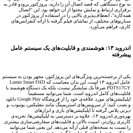
به نوع دستگاهی که قصد اتصال آن را دارید، پروژکتور پرودو قادر به
برقراری ارتباط و نمایش محتوا از آن خواهد بود. این “اتصال
همه‌کاره”، انعطاف‌پذیری بالایی را در استفاده از پروژکتور در
سناریوهای مختلف، از تماشای فیلم گرفته تا ارائه کنفرانس‌های
کاری، فراهم می‌آورد.
اندروید ۱۳: هوشمندی و قابلیت‌های یک سیستم عامل
پیشرفته
یکی از برجسته‌ترین ویژگی‌های این پروژکتور، مجهز بودن به سیستم
عامل اندروید ۱۳ است. این بدان معناست که Lumio Smart FHD
PDTS17GY صرفاً یک نمایشگر نیست، بلکه یک دستگاه هوشمند با
قابلیت‌های کامل اندروید است. شما می‌توانید مستقیماً
اپلیکیشن‌های مورد علاقه‌ی خود را از فروشگاه Google Play دانلود
و نصب کنید؛ از سرویس‌های استریمینگ مانند نتفلیکس، یوتیوب، و
دیزنی پلاس گرفته تا اپلیکیشن‌های بازی و ابزارهای
بهره‌وری.اندروید ۱۳، علاوه بر دسترسی به اپلیکیشن‌ها، تجربه‌ی
کاربری روان‌تر، امنیت بالاتر، و قابلیت‌های سفارشی‌سازی بیشتری
را نسبت به نسخه‌های قبلی ارائه می‌دهد. این یعنی شما می‌توانید
پروژکتور خود را مانند یک تبلت یا گوشی هوشمند، شخصی‌سازی