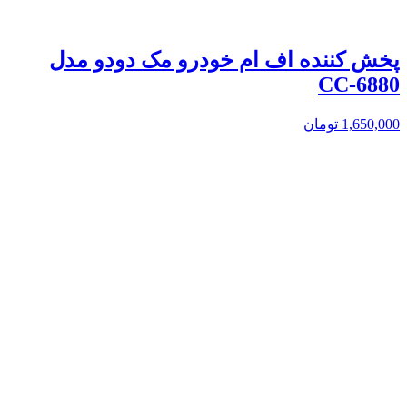
پخش کننده اف ام خودرو مک دودو مدل
CC-6880
1,650,000
تومان