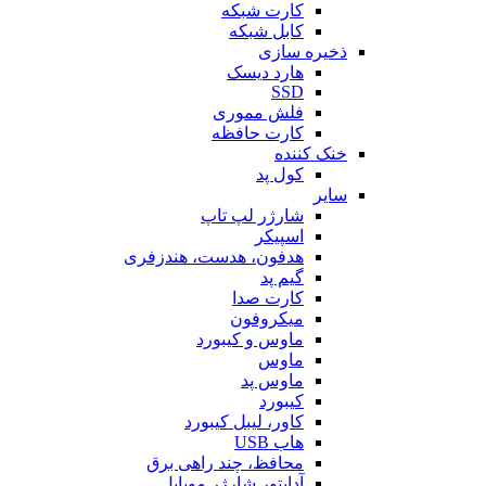
کارت شبکه
کابل شبکه
ذخیره سازی
هارد دیسک
SSD
فلش مموری
کارت حافظه
خنک کننده
کول پد
سایر
شارژر لپ تاپ
اسپیکر
هدفون، هدست، هندزفری
گیم پد
کارت صدا
میکروفون
ماوس و کیبورد
ماوس
ماوس پد
کیبورد
کاور، لیبل کیبورد
هاب USB
محافظ، چند راهی برق
آداپتور شارژر موبایل