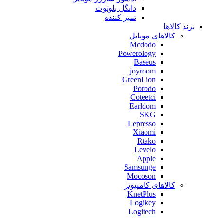
دانگل بلوتوث
تمیز کننده
برند کالاها
کالاهای موبایل
Mcdodo
Powerology
Baseus
joyroom
GreenLion
Porodo
Coteetci
Earldom
SKG
Lepresso
Xiaomi
Rtako
Levelo
Apple
Samsunge
Mocoson
کالاهای کامپیوتر
KnetPlus
Logikey
Logitech