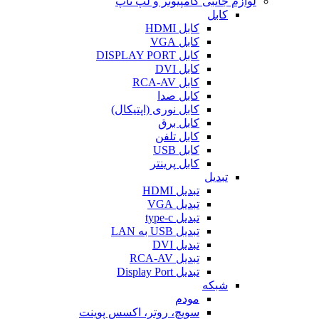
لوازم جانبی کامپیوتر و لپ تاپ
کابل
کابل HDMI
کابل VGA
کابل DISPLAY PORT
کابل DVI
کابل RCA-AV
کابل صدا
کابل نوری (اپتیکال)
کابل برق
کابل تلفن
کابل USB
کابل پرینتر
تبدیل
تبدیل HDMI
تبدیل VGA
تبدیل type-c
تبدیل USB به LAN
تبدیل DVI
تبدیل RCA-AV
تبدیل Display Port
شبکه
مودم
سویچ، روتر، اکسس پوینت