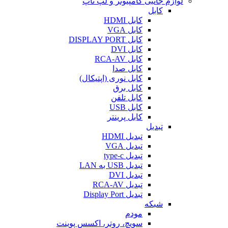
لوازم جانبی کامپیوتر و لپ تاپ
کابل
کابل HDMI
کابل VGA
کابل DISPLAY PORT
کابل DVI
کابل RCA-AV
کابل صدا
کابل نوری (اپتیکال)
کابل برق
کابل تلفن
کابل USB
کابل پرینتر
تبدیل
تبدیل HDMI
تبدیل VGA
تبدیل type-c
تبدیل USB به LAN
تبدیل DVI
تبدیل RCA-AV
تبدیل Display Port
شبکه
مودم
سویچ، روتر، اکسس پوینت