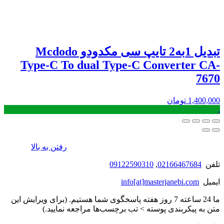
تبدیل 1به2 تایپ سی مکدودو Mcdodo
Type-C To dual Type-C Converter CA-
7670
1,400,000
تومان
.
رفتن به بالا
تلفن
02166467684
,
09122590310
ایمیل
info[at]masterjanebi.com
ما 24 ساعته 7 روز هفته پاسخگوی شما هستیم. (برای ویرایش این
متن به پیکربندی پوسته > تب برچسب‌ها مراجعه نمایید.)