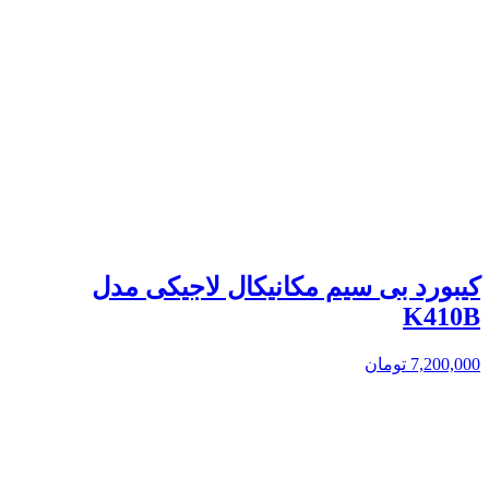
کیبورد بی سیم مکانیکال لاجیکی مدل
K410B
7,200,000
تومان