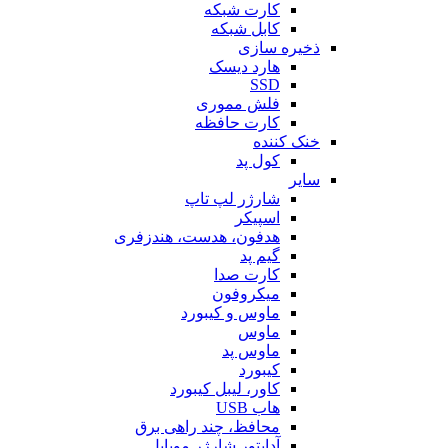
کارت شبکه
کابل شبکه
ذخیره سازی
هارد دیسک
SSD
فلش مموری
کارت حافظه
خنک کننده
کول پد
سایر
شارژر لپ تاپ
اسپیکر
هدفون، هدست، هندزفری
گیم پد
کارت صدا
میکروفون
ماوس و کیبورد
ماوس
ماوس پد
کیبورد
کاور، لیبل کیبورد
هاب USB
محافظ، چند راهی برق
آداپتور شارژر موبایل