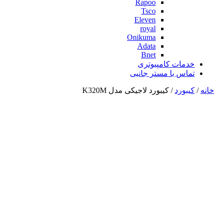
Rapoo
Tsco
Eleven
royal
Onikuma
Adata
Bnet
خدمات کامپیوتری
تماس با مستر جانبی
خانه
/
کیبورد
/ کیبورد لاجیکی مدل K320M