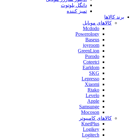
دانگل بلوتوث
تمیز کننده
برند کالاها
کالاهای موبایل
Mcdodo
Powerology
Baseus
joyroom
GreenLion
Porodo
Coteetci
Earldom
SKG
Lepresso
Xiaomi
Rtako
Levelo
Apple
Samsunge
Mocoson
کالاهای کامپیوتر
KnetPlus
Logikey
Logitech