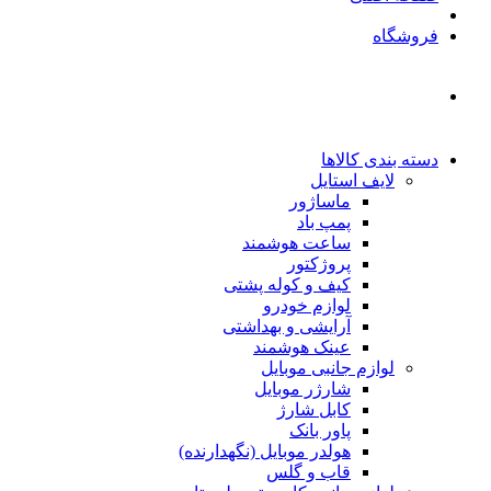
فروشگاه
دسته بندی کالاها
لایف استایل
ماساژور
پمپ باد
ساعت هوشمند
پروژکتور
کیف و کوله پشتی
لوازم خودرو
آرایشی و بهداشتی
عینک هوشمند
لوازم جانبی موبایل
شارژر موبایل
کابل شارژ
پاور بانک
هولدر موبایل (نگهدارنده)
قاب و گلس