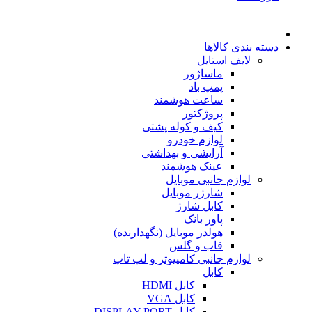
دسته بندی کالاها
لایف استایل
ماساژور
پمپ باد
ساعت هوشمند
پروژکتور
کیف و کوله پشتی
لوازم خودرو
آرایشی و بهداشتی
عینک هوشمند
لوازم جانبی موبایل
شارژر موبایل
کابل شارژ
پاور بانک
هولدر موبایل (نگهدارنده)
قاب و گلس
لوازم جانبی کامپیوتر و لپ تاپ
کابل
کابل HDMI
کابل VGA
کابل DISPLAY PORT