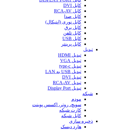
کابل DVI
کابل RCA-AV
کابل صدا
کابل نوری (اپتیکال)
کابل برق
کابل تلفن
کابل USB
کابل پرینتر
تبدیل
تبدیل HDMI
تبدیل VGA
تبدیل type-c
تبدیل USB به LAN
تبدیل DVI
تبدیل RCA-AV
تبدیل Display Port
شبکه
مودم
سویچ، روتر، اکسس پوینت
کارت شبکه
کابل شبکه
ذخیره سازی
هارد دیسک