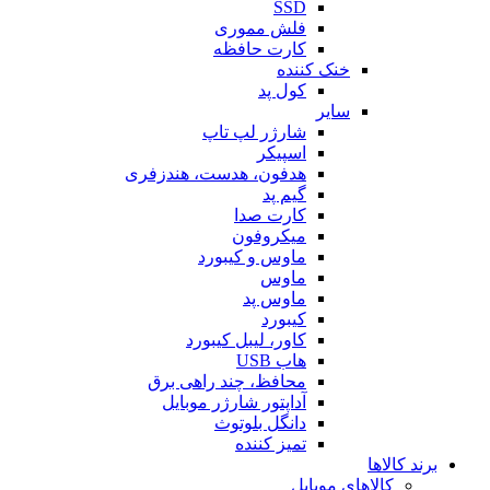
SSD
فلش مموری
کارت حافظه
خنک کننده
کول پد
سایر
شارژر لپ تاپ
اسپیکر
هدفون، هدست، هندزفری
گیم پد
کارت صدا
میکروفون
ماوس و کیبورد
ماوس
ماوس پد
کیبورد
کاور، لیبل کیبورد
هاب USB
محافظ، چند راهی برق
آداپتور شارژر موبایل
دانگل بلوتوث
تمیز کننده
برند کالاها
کالاهای موبایل