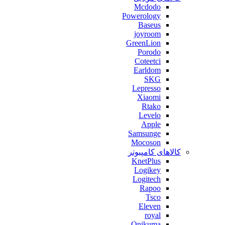
Mcdodo
Powerology
Baseus
joyroom
GreenLion
Porodo
Coteetci
Earldom
SKG
Lepresso
Xiaomi
Rtako
Levelo
Apple
Samsunge
Mocoson
کالاهای کامپیوتر
KnetPlus
Logikey
Logitech
Rapoo
Tsco
Eleven
royal
Onikuma