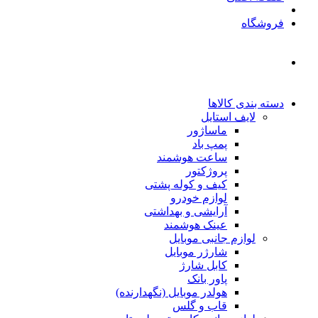
فروشگاه
دسته بندی کالاها
لایف استایل
ماساژور
پمپ باد
ساعت هوشمند
پروژکتور
کیف و کوله پشتی
لوازم خودرو
آرایشی و بهداشتی
عینک هوشمند
لوازم جانبی موبایل
شارژر موبایل
کابل شارژ
پاور بانک
هولدر موبایل (نگهدارنده)
قاب و گلس