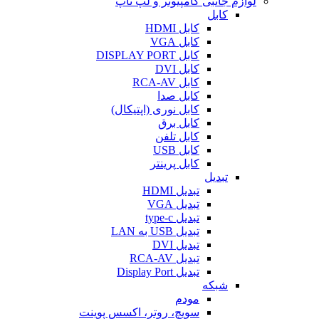
لوازم جانبی کامپیوتر و لپ تاپ
کابل
کابل HDMI
کابل VGA
کابل DISPLAY PORT
کابل DVI
کابل RCA-AV
کابل صدا
کابل نوری (اپتیکال)
کابل برق
کابل تلفن
کابل USB
کابل پرینتر
تبدیل
تبدیل HDMI
تبدیل VGA
تبدیل type-c
تبدیل USB به LAN
تبدیل DVI
تبدیل RCA-AV
تبدیل Display Port
شبکه
مودم
سویچ، روتر، اکسس پوینت