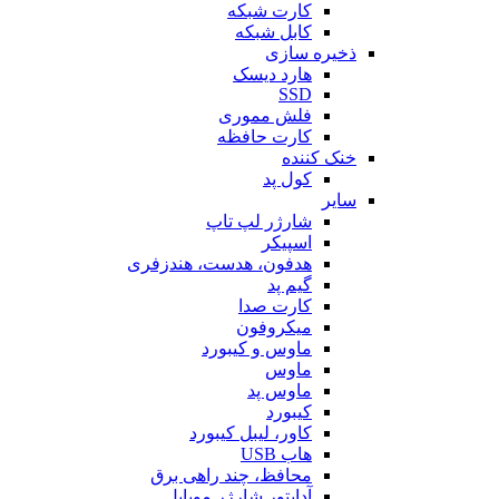
کارت شبکه
کابل شبکه
ذخیره سازی
هارد دیسک
SSD
فلش مموری
کارت حافظه
خنک کننده
کول پد
سایر
شارژر لپ تاپ
اسپیکر
هدفون، هدست، هندزفری
گیم پد
کارت صدا
میکروفون
ماوس و کیبورد
ماوس
ماوس پد
کیبورد
کاور، لیبل کیبورد
هاب USB
محافظ، چند راهی برق
آداپتور شارژر موبایل