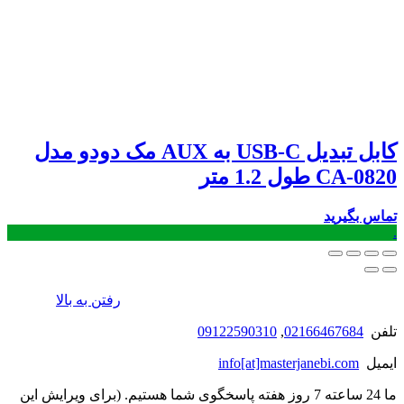
کابل تبدیل USB-C به AUX مک دودو مدل
CA-0820 طول 1.2 متر
تماس بگیرید
.
رفتن به بالا
تلفن
02166467684
,
09122590310
ایمیل
info[at]masterjanebi.com
ما 24 ساعته 7 روز هفته پاسخگوی شما هستیم. (برای ویرایش این