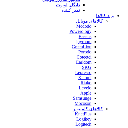
دانگل بلوتوث
تمیز کننده
برند کالاها
کالاهای موبایل
Mcdodo
Powerology
Baseus
joyroom
GreenLion
Porodo
Coteetci
Earldom
SKG
Lepresso
Xiaomi
Rtako
Levelo
Apple
Samsunge
Mocoson
کالاهای کامپیوتر
KnetPlus
Logikey
Logitech