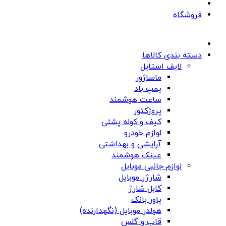
فروشگاه
دسته بندی کالاها
لایف استایل
ماساژور
پمپ باد
ساعت هوشمند
پروژکتور
کیف و کوله پشتی
لوازم خودرو
آرایشی و بهداشتی
عینک هوشمند
لوازم جانبی موبایل
شارژر موبایل
کابل شارژ
پاور بانک
هولدر موبایل (نگهدارنده)
قاب و گلس