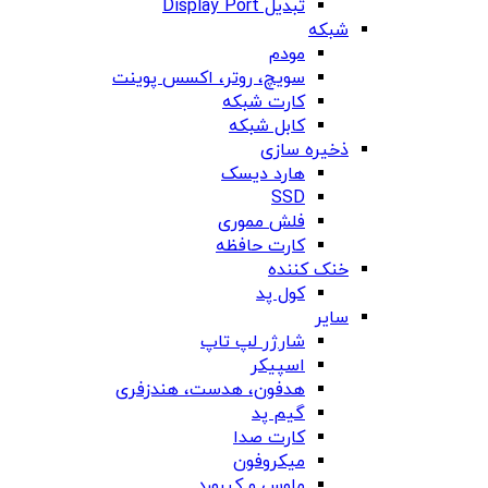
تبدیل Display Port
شبکه
مودم
سویچ، روتر، اکسس پوینت
کارت شبکه
کابل شبکه
ذخیره سازی
هارد دیسک
SSD
فلش مموری
کارت حافظه
خنک کننده
کول پد
سایر
شارژر لپ تاپ
اسپیکر
هدفون، هدست، هندزفری
گیم پد
کارت صدا
میکروفون
ماوس و کیبورد