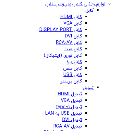
لوازم جانبی کامپیوتر و لپ تاپ
کابل
کابل HDMI
کابل VGA
کابل DISPLAY PORT
کابل DVI
کابل RCA-AV
کابل صدا
کابل نوری (اپتیکال)
کابل برق
کابل تلفن
کابل USB
کابل پرینتر
تبدیل
تبدیل HDMI
تبدیل VGA
تبدیل type-c
تبدیل USB به LAN
تبدیل DVI
تبدیل RCA-AV