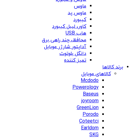
ماوس
ماوس پد
کیبورد
کاور، لیبل کیبورد
هاب USB
محافظ، چند راهی برق
آداپتور شارژر موبایل
دانگل بلوتوث
تمیز کننده
برند کالاها
کالاهای موبایل
Mcdodo
Powerology
Baseus
joyroom
GreenLion
Porodo
Coteetci
Earldom
SKG