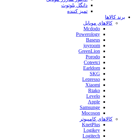
دانگل بلوتوث
تمیز کننده
برند کالاها
کالاهای موبایل
Mcdodo
Powerology
Baseus
joyroom
GreenLion
Porodo
Coteetci
Earldom
SKG
Lepresso
Xiaomi
Rtako
Levelo
Apple
Samsunge
Mocoson
کالاهای کامپیوتر
KnetPlus
Logikey
Logitech