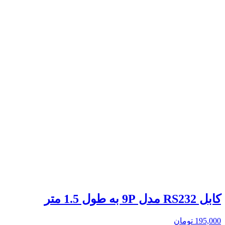
کابل RS232 مدل 9P به طول 1.5 متر
195,000
تومان