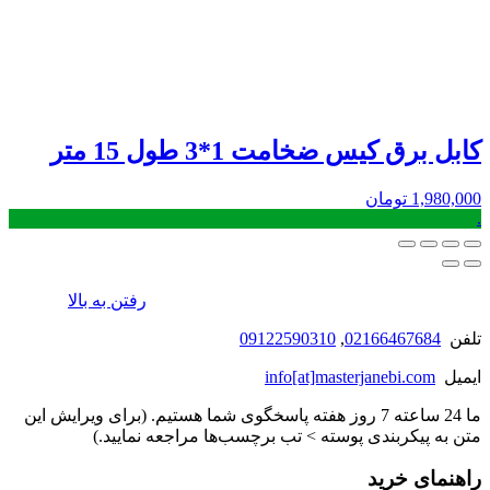
کابل برق کیس ضخامت 1*3 طول 15 متر
1,980,000
تومان
.
رفتن به بالا
تلفن
02166467684
,
09122590310
ایمیل
info[at]masterjanebi.com
ما 24 ساعته 7 روز هفته پاسخگوی شما هستیم. (برای ویرایش این
متن به پیکربندی پوسته > تب برچسب‌ها مراجعه نمایید.)
راهنمای خرید