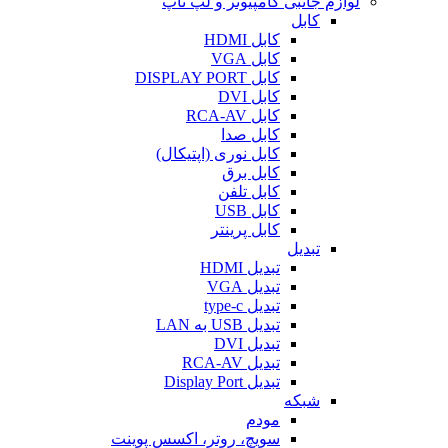
لوازم جانبی کامپیوتر و لپ تاپ
کابل
کابل HDMI
کابل VGA
کابل DISPLAY PORT
کابل DVI
کابل RCA-AV
کابل صدا
کابل نوری (اپتیکال)
کابل برق
کابل تلفن
کابل USB
کابل پرینتر
تبدیل
تبدیل HDMI
تبدیل VGA
تبدیل type-c
تبدیل USB به LAN
تبدیل DVI
تبدیل RCA-AV
تبدیل Display Port
شبکه
مودم
سویچ، روتر، اکسس پوینت