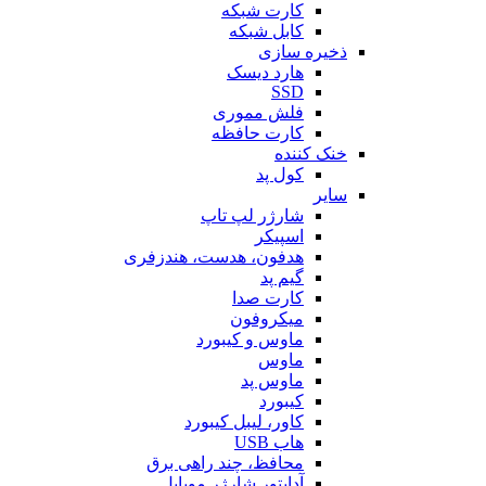
کارت شبکه
کابل شبکه
ذخیره سازی
هارد دیسک
SSD
فلش مموری
کارت حافظه
خنک کننده
کول پد
سایر
شارژر لپ تاپ
اسپیکر
هدفون، هدست، هندزفری
گیم پد
کارت صدا
میکروفون
ماوس و کیبورد
ماوس
ماوس پد
کیبورد
کاور، لیبل کیبورد
هاب USB
محافظ، چند راهی برق
آداپتور شارژر موبایل