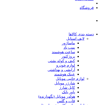
فروشگاه
دسته بندی کالاها
لایف استایل
ماساژور
پمپ باد
ساعت هوشمند
پروژکتور
کیف و کوله پشتی
لوازم خودرو
آرایشی و بهداشتی
عینک هوشمند
لوازم جانبی موبایل
شارژر موبایل
کابل شارژ
پاور بانک
هولدر موبایل (نگهدارنده)
قاب و گلس