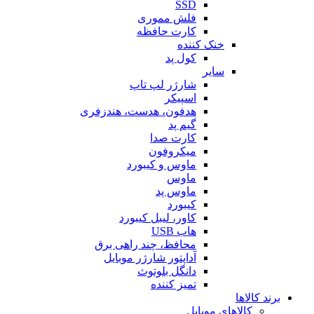
SSD
فلش مموری
کارت حافظه
خنک کننده
کول پد
سایر
شارژر لپ تاپ
اسپیکر
هدفون، هدست، هندزفری
گیم پد
کارت صدا
میکروفون
ماوس و کیبورد
ماوس
ماوس پد
کیبورد
کاور، لیبل کیبورد
هاب USB
محافظ، چند راهی برق
آداپتور شارژر موبایل
دانگل بلوتوث
تمیز کننده
برند کالاها
کالاهای موبایل