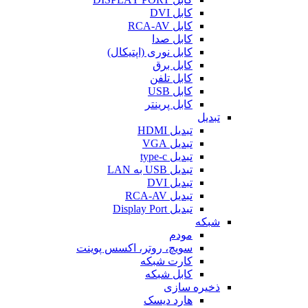
کابل DVI
کابل RCA-AV
کابل صدا
کابل نوری (اپتیکال)
کابل برق
کابل تلفن
کابل USB
کابل پرینتر
تبدیل
تبدیل HDMI
تبدیل VGA
تبدیل type-c
تبدیل USB به LAN
تبدیل DVI
تبدیل RCA-AV
تبدیل Display Port
شبکه
مودم
سویچ، روتر، اکسس پوینت
کارت شبکه
کابل شبکه
ذخیره سازی
هارد دیسک