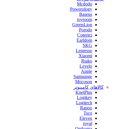
Mcdodo
Powerology
Baseus
joyroom
GreenLion
Porodo
Coteetci
Earldom
SKG
Lepresso
Xiaomi
Rtako
Levelo
Apple
Samsunge
Mocoson
کالاهای کامپیوتر
KnetPlus
Logikey
Logitech
Rapoo
Tsco
Eleven
royal
Onikuma