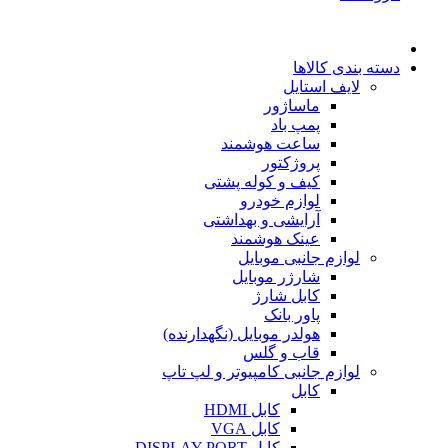
دسته بندی کالاها
لایف استایل
ماساژور
پمپ باد
ساعت هوشمند
پروژکتور
کیف و کوله پشتی
لوازم خودرو
آرایشی و بهداشتی
عینک هوشمند
لوازم جانبی موبایل
شارژر موبایل
کابل شارژ
پاور بانک
هولدر موبایل (نگهدارنده)
قاب و گلس
لوازم جانبی کامپیوتر و لپ تاپ
کابل
کابل HDMI
کابل VGA
کابل DISPLAY PORT