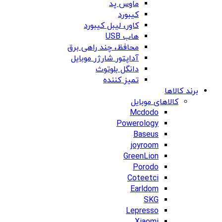
ماوس پد
کیبورد
کاور، لیبل کیبورد
هاب USB
محافظ، چند راهی برق
آداپتور شارژر موبایل
دانگل بلوتوث
تمیز کننده
برند کالاها
کالاهای موبایل
Mcdodo
Powerology
Baseus
joyroom
GreenLion
Porodo
Coteetci
Earldom
SKG
Lepresso