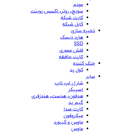
مودم
سویچ، روتر، اکسس پوینت
کارت شبکه
کابل شبکه
ذخیره سازی
هارد دیسک
SSD
فلش مموری
کارت حافظه
خنک کننده
کول پد
سایر
شارژر لپ تاپ
اسپیکر
هدفون، هدست، هندزفری
گیم پد
کارت صدا
میکروفون
ماوس و کیبورد
ماوس