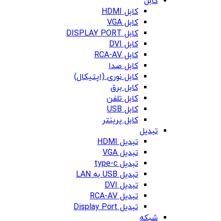
کابل
کابل HDMI
کابل VGA
کابل DISPLAY PORT
کابل DVI
کابل RCA-AV
کابل صدا
کابل نوری (اپتیکال)
کابل برق
کابل تلفن
کابل USB
کابل پرینتر
تبدیل
تبدیل HDMI
تبدیل VGA
تبدیل type-c
تبدیل USB به LAN
تبدیل DVI
تبدیل RCA-AV
تبدیل Display Port
شبکه