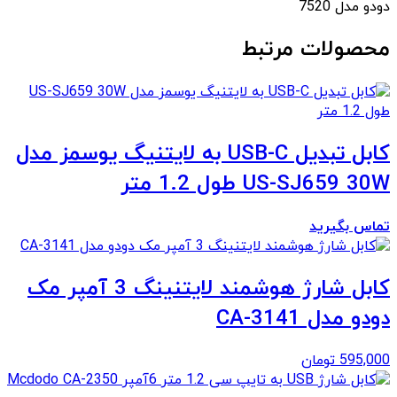
دودو مدل 7520
محصولات مرتبط
کابل تبدیل USB-C به لایتنیگ یوسمز مدل
US-SJ659 30W طول 1.2 متر
تماس بگیرید
کابل شارژ هوشمند لایتنینگ 3 آمپر مک
دودو مدل CA-3141
595,000
تومان