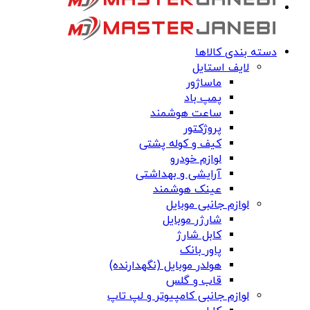
دسته بندی کالاها
لایف استایل
ماساژور
پمپ باد
ساعت هوشمند
پروژکتور
کیف و کوله پشتی
لوازم خودرو
آرایشی و بهداشتی
عینک هوشمند
لوازم جانبی موبایل
شارژر موبایل
کابل شارژ
پاور بانک
هولدر موبایل (نگهدارنده)
قاب و گلس
لوازم جانبی کامپیوتر و لپ تاپ