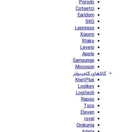
Porodo
Coteetci
Earldom
SKG
Lepresso
Xiaomi
Rtako
Levelo
Apple
Samsunge
Mocoson
کالاهای کامپیوتر
KnetPlus
Logikey
Logitech
Rapoo
Tsco
Eleven
royal
Onikuma