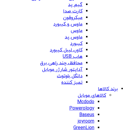
گیم پد
کارت صدا
میکروفون
ماوس و کیبورد
ماوس
ماوس پد
کیبورد
کاور، لیبل کیبورد
هاب USB
محافظ، چند راهی برق
آداپتور شارژر موبایل
دانگل بلوتوث
تمیز کننده
برند کالاها
کالاهای موبایل
Mcdodo
Powerology
Baseus
joyroom
GreenLion