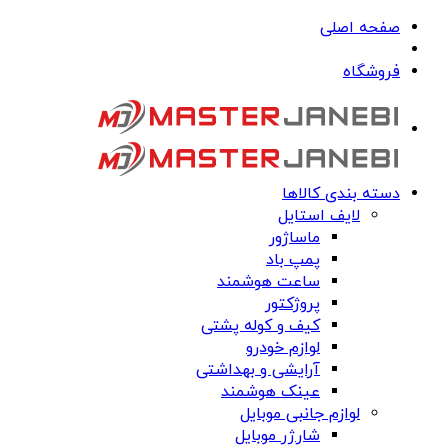
صفحه اصلی
فروشگاه
دسته بندی کالاها
لایف استایل
ماساژور
پمپ باد
ساعت هوشمند
پروژکتور
کیف و کوله پشتی
لوازم خودرو
آرایشی و بهداشتی
عینک هوشمند
لوازم جانبی موبایل
شارژر موبایل