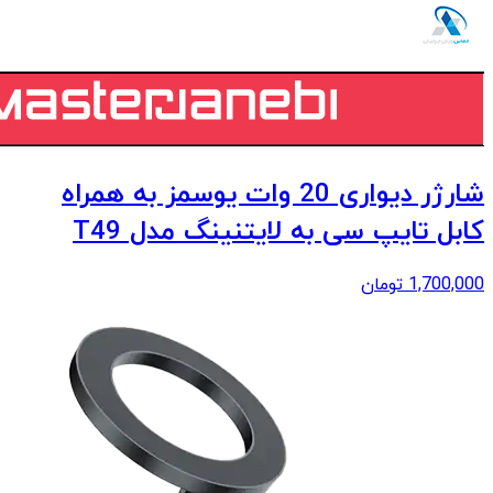
شارژر دیواری 20 وات یوسمز به همراه
کابل تایپ سی به لایتنینگ مدل T49
1,700,000
تومان