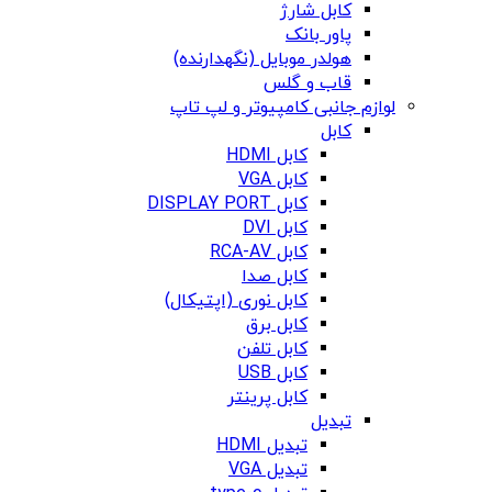
کابل شارژ
پاور بانک
هولدر موبایل (نگهدارنده)
قاب و گلس
لوازم جانبی کامپیوتر و لپ تاپ
کابل
کابل HDMI
کابل VGA
کابل DISPLAY PORT
کابل DVI
کابل RCA-AV
کابل صدا
کابل نوری (اپتیکال)
کابل برق
کابل تلفن
کابل USB
کابل پرینتر
تبدیل
تبدیل HDMI
تبدیل VGA