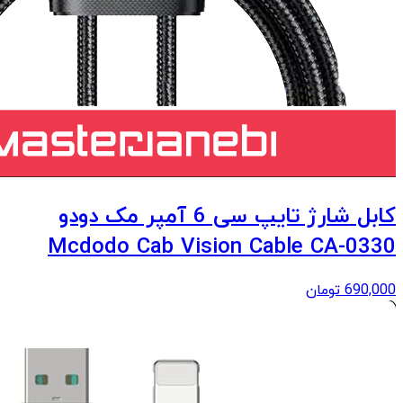
کابل شارژ تایپ سی 6 آمپر مک دودو
Mcdodo Cab Vision Cable CA-0330
690,000
تومان