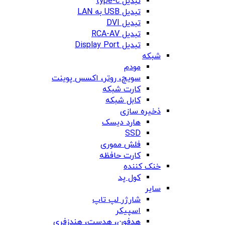
تبدیل type-c
تبدیل USB به LAN
تبدیل DVI
تبدیل RCA-AV
تبدیل Display Port
شبکه
مودم
سویچ، روتر، اکسس پوینت
کارت شبکه
کابل شبکه
ذخیره سازی
هارد دیسک
SSD
فلش مموری
کارت حافظه
خنک کننده
کول پد
سایر
شارژر لپ تاپ
اسپیکر
هدفون، هدست، هندزفری