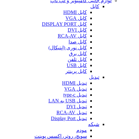
لوازم جانبی کامپیوتر و لپ تاپ
کابل
کابل HDMI
کابل VGA
کابل DISPLAY PORT
کابل DVI
کابل RCA-AV
کابل صدا
کابل نوری (اپتیکال)
کابل برق
کابل تلفن
کابل USB
کابل پرینتر
تبدیل
تبدیل HDMI
تبدیل VGA
تبدیل type-c
تبدیل USB به LAN
تبدیل DVI
تبدیل RCA-AV
تبدیل Display Port
شبکه
مودم
سویچ، روتر، اکسس پوینت