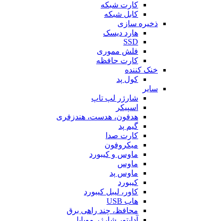
کارت شبکه
کابل شبکه
ذخیره سازی
هارد دیسک
SSD
فلش مموری
کارت حافظه
خنک کننده
کول پد
سایر
شارژر لپ تاپ
اسپیکر
هدفون، هدست، هندزفری
گیم پد
کارت صدا
میکروفون
ماوس و کیبورد
ماوس
ماوس پد
کیبورد
کاور، لیبل کیبورد
هاب USB
محافظ، چند راهی برق
آداپتور شارژر موبایل