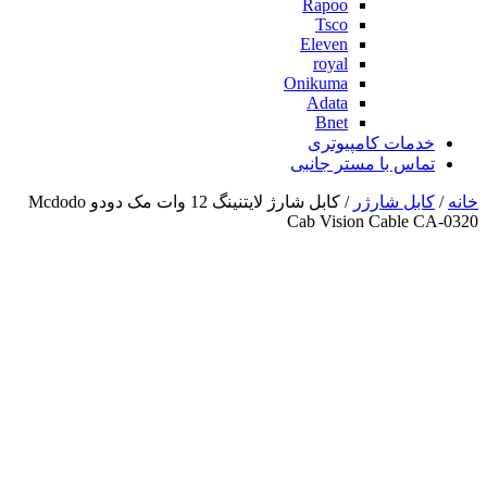
Rapoo
Tsco
Eleven
royal
Onikuma
Adata
Bnet
خدمات کامپیوتری
تماس با مستر جانبی
خانه
/
کابل شارژر
/ کابل شارژ لایتنینگ 12 وات مک دودو Mcdodo
Cab Vision Cable CA-0320