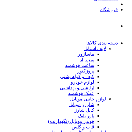
فروشگاه
دسته بندی کالاها
لایف استایل
ماساژور
پمپ باد
ساعت هوشمند
پروژکتور
کیف و کوله پشتی
لوازم خودرو
آرایشی و بهداشتی
عینک هوشمند
لوازم جانبی موبایل
شارژر موبایل
کابل شارژ
پاور بانک
هولدر موبایل (نگهدارنده)
قاب و گلس