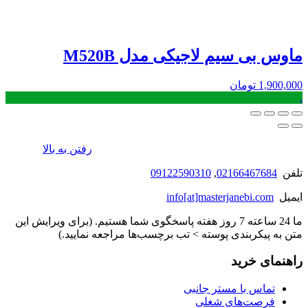
ماوس بی سیم لاجیکی مدل M520B
1,900,000
تومان
.
رفتن به بالا
تلفن
02166467684
,
09122590310
ایمیل
info[at]masterjanebi.com
ما 24 ساعته 7 روز هفته پاسخگوی شما هستیم. (برای ویرایش این
متن به پیکربندی پوسته > تب برچسب‌ها مراجعه نمایید.)
راهنمای خرید
تماس با مستر جانبی
فرصت‌های شغلی