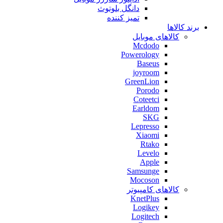
دانگل بلوتوث
تمیز کننده
برند کالاها
کالاهای موبایل
Mcdodo
Powerology
Baseus
joyroom
GreenLion
Porodo
Coteetci
Earldom
SKG
Lepresso
Xiaomi
Rtako
Levelo
Apple
Samsunge
Mocoson
کالاهای کامپیوتر
KnetPlus
Logikey
Logitech