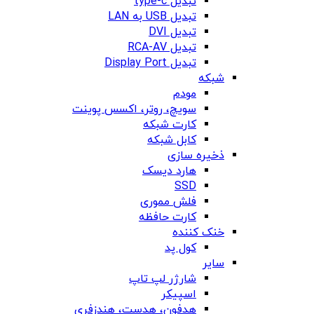
تبدیل type-c
تبدیل USB به LAN
تبدیل DVI
تبدیل RCA-AV
تبدیل Display Port
شبکه
مودم
سویچ، روتر، اکسس پوینت
کارت شبکه
کابل شبکه
ذخیره سازی
هارد دیسک
SSD
فلش مموری
کارت حافظه
خنک کننده
کول پد
سایر
شارژر لپ تاپ
اسپیکر
هدفون، هدست، هندزفری