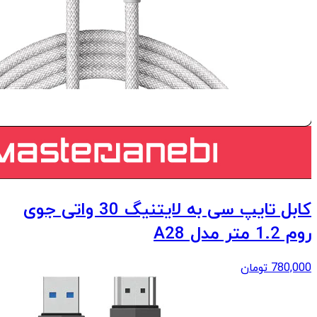
کابل تایپ سی به لایتنیگ 30 واتی جوی
روم 1.2 متر مدل A28
780,000
تومان