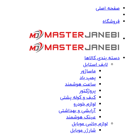
صفحه اصلی
فروشگاه
دسته بندی کالاها
لایف استایل
ماساژور
پمپ باد
ساعت هوشمند
پروژکتور
کیف و کوله پشتی
لوازم خودرو
آرایشی و بهداشتی
عینک هوشمند
لوازم جانبی موبایل
شارژر موبایل