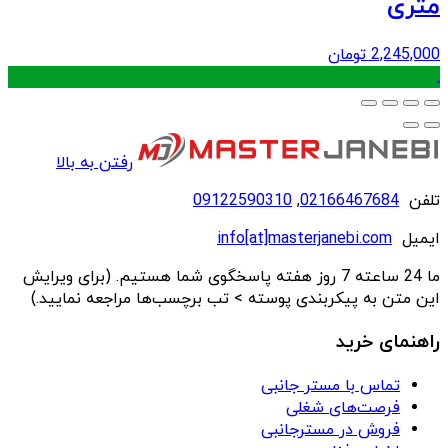
متری
2,245,000
تومان
.
رفتن به بالا
تلفن
02166467684
,
09122590310
ایمیل
info[at]masterjanebi.com
ما 24 ساعته 7 روز هفته پاسخگوی شما هستیم. (برای ویرایش
این متن به پیکربندی پوسته > تب برچسب‌ها مراجعه نمایید.)
راهنمای خرید
تماس با مستر جانبی
فرصت‌های شغلی
فروش در مسترجانبی