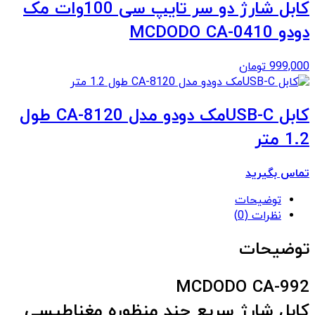
کابل شارژ دو سر تایپ سی 100وات مک
دودو MCDODO CA-0410
999,000
تومان
کابل USB-Cمک دودو مدل CA-8120 طول
1.2 متر
تماس بگیرید
توضیحات
نظرات (0)
توضیحات
MCDODO CA-992
کابل شارژ سریع چند منظوره مغناطیسی