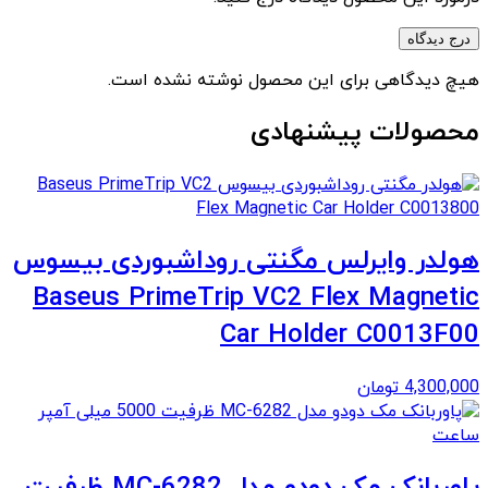
درج دیدگاه
هیچ دیدگاهی برای این محصول نوشته نشده است.
محصولات پیشنهادی
هولدر وایرلس مگنتی روداشبوردی بیسوس
Baseus PrimeTrip VC2 Flex Magnetic
Car Holder C0013F00
4,300,000
تومان
پاوربانک مک دودو مدل MC-6282 ظرفیت