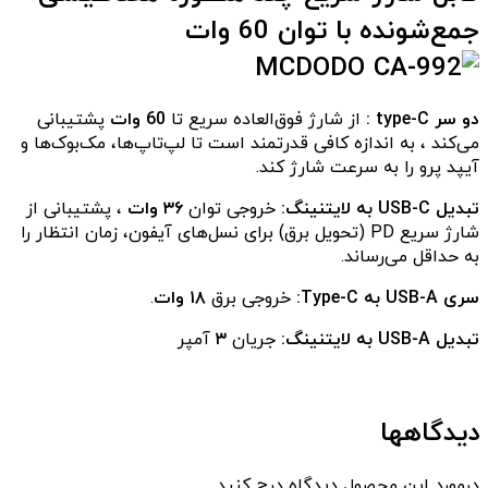
جمع‌شونده با توان 60 وات
دو سر type-C :
از شارژ فوق‌العاده سریع تا
60 وات
پشتیبانی
می‌کند ، به اندازه کافی قدرتمند است تا لپ‌تاپ‌ها، مک‌بوک‌ها و
آیپد پرو را به سرعت شارژ کند.
تبدیل USB-C به لایتنینگ:
خروجی توان
۳۶ وات
، پشتیبانی از
شارژ سریع PD (تحویل برق) برای نسل‌های آیفون، زمان انتظار را
به حداقل می‌رساند.
سری USB-A به Type-C:
خروجی برق
۱۸ وات
.
تبدیل USB-A به لایتنینگ:
جریان
۳
آمپر
دیدگاهها
درمورد این محصول دیدگاه درج کنید.