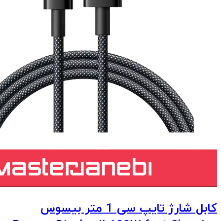
کابل شارژ تایپ سی 1 متر بیسوس