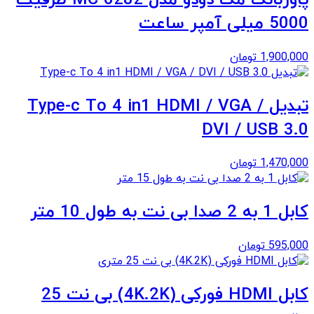
5000 میلی آمپر ساعت
1,900,000
تومان
تبدیل Type-c To 4 in1 HDMI / VGA /
DVI / USB 3.0
1,470,000
تومان
کابل 1 به 2 صدا بی نت به طول 10 متر
595,000
تومان
کابل HDMI فورکی (4K.2K) بی نت 25