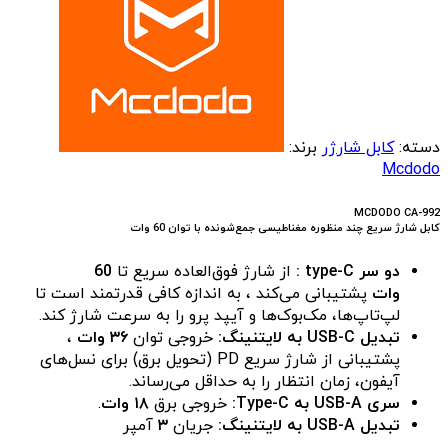
دسته:
کابل شارژر
برند:
Mcdodo
MCDODO CA-992
کابل شارژ سریع چند منظوره مغناطیسی جمع‌شونده با توان 60 وات
دو سر type-C :
از شارژ فوق‌العاده سریع تا
60
وات
پشتیبانی می‌کند ، به اندازه کافی قدرتمند است تا
لپ‌تاپ‌ها، مک‌بوک‌ها و آیپد پرو را به سرعت شارژ کند.
تبدیل USB-C به لایتنینگ:
خروجی توان
۳۶ وات
،
پشتیبانی از شارژ سریع PD (تحویل برق) برای نسل‌های
آیفون، زمان انتظار را به حداقل می‌رساند.
سری USB-A به Type-C:
خروجی برق
۱۸ وات
.
تبدیل USB-A به لایتنینگ:
جریان
۳
آمپر