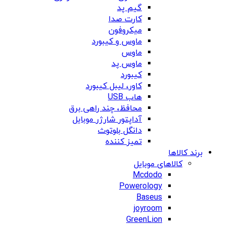
گیم پد
کارت صدا
میکروفون
ماوس و کیبورد
ماوس
ماوس پد
کیبورد
کاور، لیبل کیبورد
هاب USB
محافظ، چند راهی برق
آداپتور شارژر موبایل
دانگل بلوتوث
تمیز کننده
برند کالاها
کالاهای موبایل
Mcdodo
Powerology
Baseus
joyroom
GreenLion