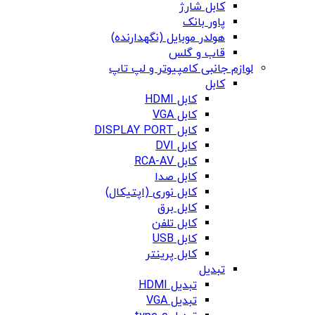
کابل شارژ
پاور بانک
هولدر موبایل (نگهدارنده)
قاب و گلس
لوازم جانبی کامپیوتر و لپ تاپ
کابل
کابل HDMI
کابل VGA
کابل DISPLAY PORT
کابل DVI
کابل RCA-AV
کابل صدا
کابل نوری (اپتیکال)
کابل برق
کابل تلفن
کابل USB
کابل پرینتر
تبدیل
تبدیل HDMI
تبدیل VGA