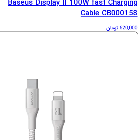
Baseus Display II 100W fast Charging
Cable CB000158
620,000
تومان