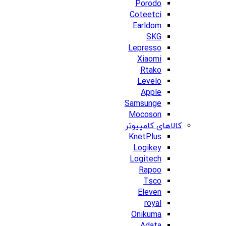
Porodo
Coteetci
Earldom
SKG
Lepresso
Xiaomi
Rtako
Levelo
Apple
Samsunge
Mocoson
کالاهای کامپیوتر
KnetPlus
Logikey
Logitech
Rapoo
Tsco
Eleven
royal
Onikuma