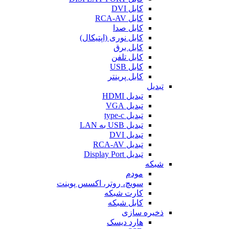
کابل DVI
کابل RCA-AV
کابل صدا
کابل نوری (اپتیکال)
کابل برق
کابل تلفن
کابل USB
کابل پرینتر
تبدیل
تبدیل HDMI
تبدیل VGA
تبدیل type-c
تبدیل USB به LAN
تبدیل DVI
تبدیل RCA-AV
تبدیل Display Port
شبکه
مودم
سویچ، روتر، اکسس پوینت
کارت شبکه
کابل شبکه
ذخیره سازی
هارد دیسک