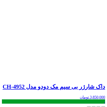
داک شارژر بی سیم مک دودو مدل CH-4952
3,850,000
تومان
.