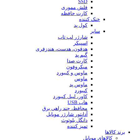
SSD
فلش مموری
کارت حافظه
خنک کننده
کول پد
سایر
شارژر لپ تاپ
اسپیکر
هدفون، هدست، هندزفری
گیم پد
کارت صدا
میکروفون
ماوس و کیبورد
ماوس
ماوس پد
کیبورد
کاور، لیبل کیبورد
هاب USB
محافظ، چند راهی برق
آداپتور شارژر موبایل
دانگل بلوتوث
تمیز کننده
برند کالاها
کالاهای موبایل