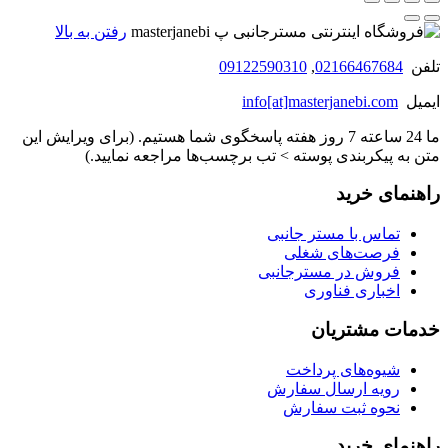
رفتن به بالا
تلفن
02166467684
,
09122590310
ایمیل
info[at]masterjanebi.com
ما 24 ساعته 7 روز هفته پاسخگوی شما هستیم. (برای ویرایش این
متن به پیکربندی پوسته > تب برچسب‌ها مراجعه نمایید.)
راهنمای خرید
تماس با مستر جانبی
فرصت‌های شغلی
فروش در مسترجانبی
اخباری فناوری
خدمات مشتریان
شیوه‌های پرداخت
رویه ارسال سفارش
نحوه ثبت سفارش
راهنمای خرید