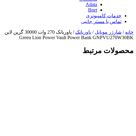
Adata
Bnet
خدمات کامپیوتری
تماس با مستر جانبی
خانه
/
شارژر موبایل
/
پاوربانک
/ پاوربانک 270 وات 30000 گرین لاین
Green Lion Power Vault Power Bank GNPVU270W30BK
محصولات مرتبط