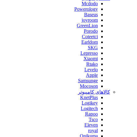
Mcdodo
Powerology
Baseus
joyroom
GreenLion
Porodo
Coteetci
Earldom
SKG
Lepresso
Xiaomi
Rtako
Levelo
Apple
Samsunge
Mocoson
کالاهای کامپیوتر
KnetPlus
Logikey
Logitech
Rapoo
Tsco
Eleven
royal
Onikuma