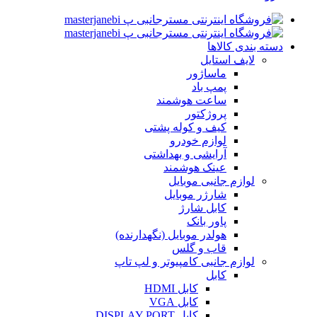
دسته بندی کالاها
لایف استایل
ماساژور
پمپ باد
ساعت هوشمند
پروژکتور
کیف و کوله پشتی
لوازم خودرو
آرایشی و بهداشتی
عینک هوشمند
لوازم جانبی موبایل
شارژر موبایل
کابل شارژ
پاور بانک
هولدر موبایل (نگهدارنده)
قاب و گلس
لوازم جانبی کامپیوتر و لپ تاپ
کابل
کابل HDMI
کابل VGA
کابل DISPLAY PORT