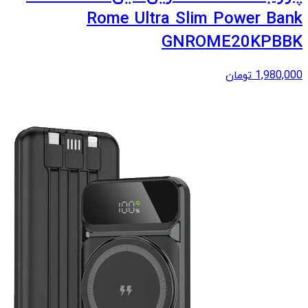
Rome Ultra Slim Power Bank
GNROME20KPBBK
1,980,000
تومان