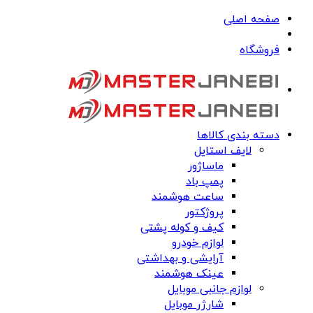
صفحه اصلی
فروشگاه
دسته بندی کالاها
لایف استایل
ماساژور
پمپ باد
ساعت هوشمند
پروژکتور
کیف و کوله پشتی
لوازم خودرو
آرایشی و بهداشتی
عینک هوشمند
لوازم جانبی موبایل
شارژر موبایل