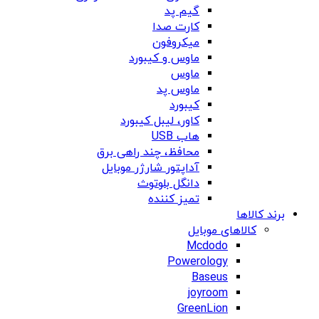
گیم پد
کارت صدا
میکروفون
ماوس و کیبورد
ماوس
ماوس پد
کیبورد
کاور، لیبل کیبورد
هاب USB
محافظ، چند راهی برق
آداپتور شارژر موبایل
دانگل بلوتوث
تمیز کننده
برند کالاها
کالاهای موبایل
Mcdodo
Powerology
Baseus
joyroom
GreenLion