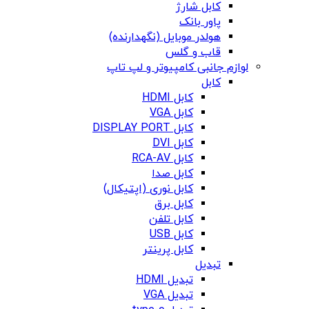
کابل شارژ
پاور بانک
هولدر موبایل (نگهدارنده)
قاب و گلس
لوازم جانبی کامپیوتر و لپ تاپ
کابل
کابل HDMI
کابل VGA
کابل DISPLAY PORT
کابل DVI
کابل RCA-AV
کابل صدا
کابل نوری (اپتیکال)
کابل برق
کابل تلفن
کابل USB
کابل پرینتر
تبدیل
تبدیل HDMI
تبدیل VGA