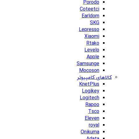
Porodo
Coteetci
Earldom
SKG
Lepresso
Xiaomi
Rtako
Levelo
Apple
Samsunge
Mocoson
کالاهای کامپیوتر
KnetPlus
Logikey
Logitech
Rapoo
Tsco
Eleven
royal
Onikuma