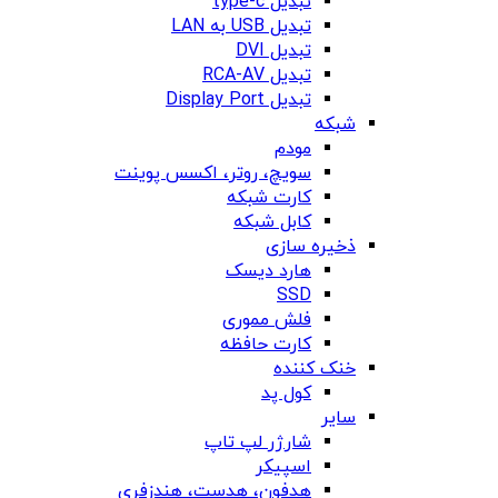
تبدیل type-c
تبدیل USB به LAN
تبدیل DVI
تبدیل RCA-AV
تبدیل Display Port
شبکه
مودم
سویچ، روتر، اکسس پوینت
کارت شبکه
کابل شبکه
ذخیره سازی
هارد دیسک
SSD
فلش مموری
کارت حافظه
خنک کننده
کول پد
سایر
شارژر لپ تاپ
اسپیکر
هدفون، هدست، هندزفری