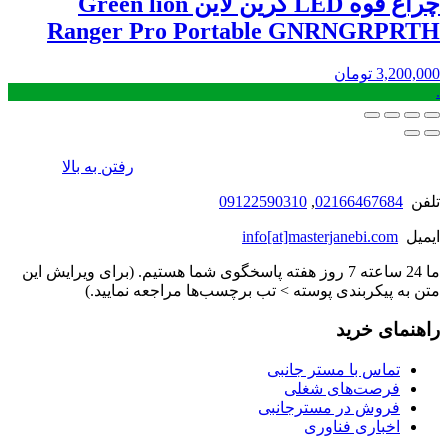
چراغ قوه LED گرین لاین Green lion
Ranger Pro Portable GNRNGRPRTH
3,200,000
تومان
.
رفتن به بالا
تلفن
02166467684
,
09122590310
ایمیل
info[at]masterjanebi.com
ما 24 ساعته 7 روز هفته پاسخگوی شما هستیم. (برای ویرایش این
متن به پیکربندی پوسته > تب برچسب‌ها مراجعه نمایید.)
راهنمای خرید
تماس با مستر جانبی
فرصت‌های شغلی
فروش در مسترجانبی
اخباری فناوری