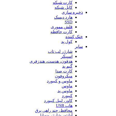
کارت شبکه
کابل شبکه
ذخیره سازی
هارد دیسک
SSD
فلش مموری
کارت حافظه
خنک کننده
کول پد
سایر
شارژر لپ تاپ
اسپیکر
هدفون، هدست، هندزفری
گیم پد
کارت صدا
میکروفون
ماوس و کیبورد
ماوس
ماوس پد
کیبورد
کاور، لیبل کیبورد
هاب USB
محافظ، چند راهی برق
آداپتور شارژر موبایل