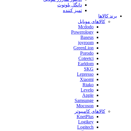
دانگل بلوتوث
تمیز کننده
برند کالاها
کالاهای موبایل
Mcdodo
Powerology
Baseus
joyroom
GreenLion
Porodo
Coteetci
Earldom
SKG
Lepresso
Xiaomi
Rtako
Levelo
Apple
Samsunge
Mocoson
کالاهای کامپیوتر
KnetPlus
Logikey
Logitech