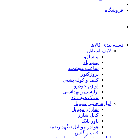
فروشگاه
دسته بندی کالاها
لایف استایل
ماساژور
پمپ باد
ساعت هوشمند
پروژکتور
کیف و کوله پشتی
لوازم خودرو
آرایشی و بهداشتی
عینک هوشمند
لوازم جانبی موبایل
شارژر موبایل
کابل شارژ
پاور بانک
هولدر موبایل (نگهدارنده)
قاب و گلس