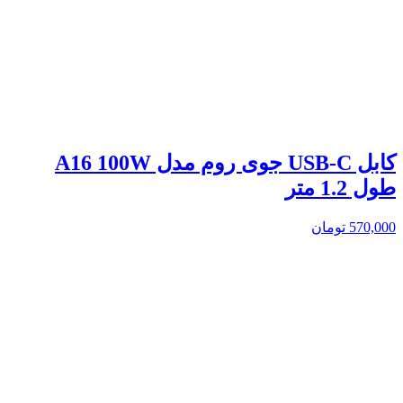
کابل USB-C جوی روم مدل A16 100W
طول 1.2 متر
570,000
تومان