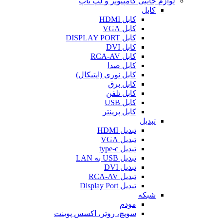
لوازم جانبی کامپیوتر و لپ تاپ
کابل
کابل HDMI
کابل VGA
کابل DISPLAY PORT
کابل DVI
کابل RCA-AV
کابل صدا
کابل نوری (اپتیکال)
کابل برق
کابل تلفن
کابل USB
کابل پرینتر
تبدیل
تبدیل HDMI
تبدیل VGA
تبدیل type-c
تبدیل USB به LAN
تبدیل DVI
تبدیل RCA-AV
تبدیل Display Port
شبکه
مودم
سویچ، روتر، اکسس پوینت