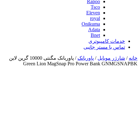
Rapoo
Tsco
Eleven
royal
Onikuma
Adata
Bnet
خدمات کامپیوتری
تماس با مستر جانبی
خانه
/
شارژر موبایل
/
پاوربانک
/ پاوربانک مگنتی 10000 گرین لاین
Green Lion MagSnap Pro Power Bank GNMGSNAPBK