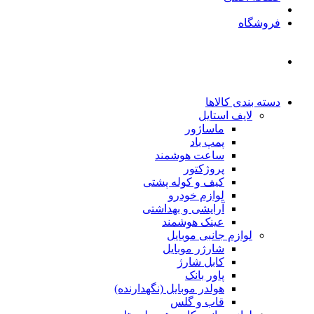
فروشگاه
دسته بندی کالاها
لایف استایل
ماساژور
پمپ باد
ساعت هوشمند
پروژکتور
کیف و کوله پشتی
لوازم خودرو
آرایشی و بهداشتی
عینک هوشمند
لوازم جانبی موبایل
شارژر موبایل
کابل شارژ
پاور بانک
هولدر موبایل (نگهدارنده)
قاب و گلس