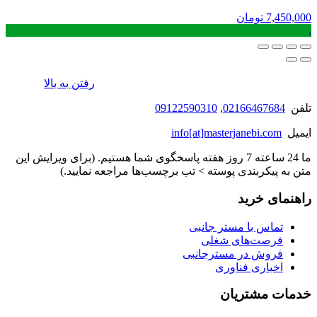
7,450,000
تومان
.
رفتن به بالا
تلفن
02166467684
,
09122590310
ایمیل
info[at]masterjanebi.com
ما 24 ساعته 7 روز هفته پاسخگوی شما هستیم. (برای ویرایش این
متن به پیکربندی پوسته > تب برچسب‌ها مراجعه نمایید.)
راهنمای خرید
تماس با مستر جانبی
فرصت‌های شغلی
فروش در مسترجانبی
اخباری فناوری
خدمات مشتریان