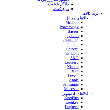
دانگل بلوتوث
تمیز کننده
برند کالاها
کالاهای موبایل
Mcdodo
Powerology
Baseus
joyroom
GreenLion
Porodo
Coteetci
Earldom
SKG
Lepresso
Xiaomi
Rtako
Levelo
Apple
Samsunge
Mocoson
کالاهای کامپیوتر
KnetPlus
Logikey
Logitech