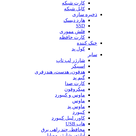
کارت شبکه
کابل شبکه
ذخیره سازی
هارد دیسک
SSD
فلش مموری
کارت حافظه
خنک کننده
کول پد
سایر
شارژر لپ تاپ
اسپیکر
هدفون، هدست، هندزفری
گیم پد
کارت صدا
میکروفون
ماوس و کیبورد
ماوس
ماوس پد
کیبورد
کاور، لیبل کیبورد
هاب USB
محافظ، چند راهی برق
آداپتور شارژر موبایل