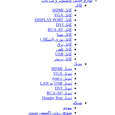
لوازم جانبی کامپیوتر و لپ تاپ
کابل
کابل HDMI
کابل VGA
کابل DISPLAY PORT
کابل DVI
کابل RCA-AV
کابل صدا
کابل نوری (اپتیکال)
کابل برق
کابل تلفن
کابل USB
کابل پرینتر
تبدیل
تبدیل HDMI
تبدیل VGA
تبدیل type-c
تبدیل USB به LAN
تبدیل DVI
تبدیل RCA-AV
تبدیل Display Port
شبکه
مودم
سویچ، روتر، اکسس پوینت