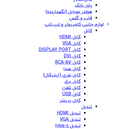
پاور بانک
هولدر موبایل (نگهدارنده)
قاب و گلس
لوازم جانبی کامپیوتر و لپ تاپ
کابل
کابل HDMI
کابل VGA
کابل DISPLAY PORT
کابل DVI
کابل RCA-AV
کابل صدا
کابل نوری (اپتیکال)
کابل برق
کابل تلفن
کابل USB
کابل پرینتر
تبدیل
تبدیل HDMI
تبدیل VGA
تبدیل type-c