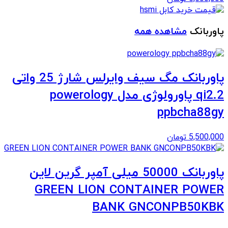
پاوربانک
مشاهده همه
پاوربانک مگ سیف وایرلس شارژ 25 واتی
qi2.2 پاورولوژی مدل powerology
ppbcha88gy
5,500,000
تومان
پاوربانک 50000 میلی آمپر گرین لاین
GREEN LION CONTAINER POWER
BANK GNCONPB50KBK