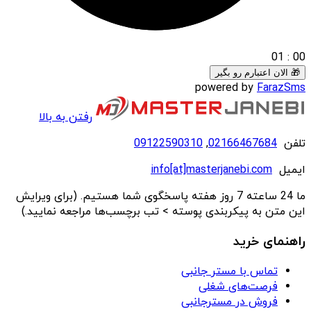
01
:
00
🎁 الان اعتبارم رو بگیر
powered by
FarazSms
رفتن به بالا
تلفن
02166467684
,
09122590310
ایمیل
info[at]masterjanebi.com
ما 24 ساعته 7 روز هفته پاسخگوی شما هستیم. (برای ویرایش
این متن به پیکربندی پوسته > تب برچسب‌ها مراجعه نمایید.)
راهنمای خرید
تماس با مستر جانبی
فرصت‌های شغلی
فروش در مسترجانبی