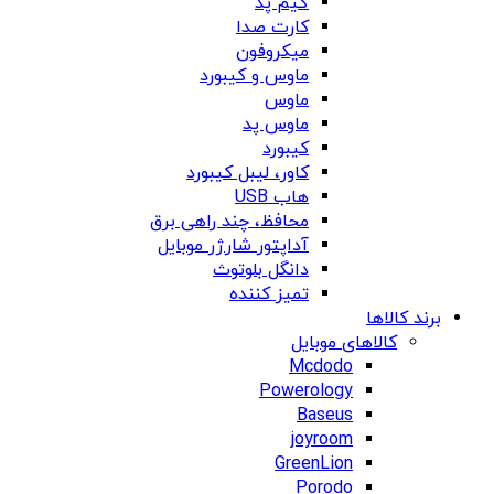
گیم پد
کارت صدا
میکروفون
ماوس و کیبورد
ماوس
ماوس پد
کیبورد
کاور، لیبل کیبورد
هاب USB
محافظ، چند راهی برق
آداپتور شارژر موبایل
دانگل بلوتوث
تمیز کننده
برند کالاها
کالاهای موبایل
Mcdodo
Powerology
Baseus
joyroom
GreenLion
Porodo