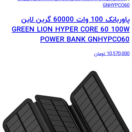
پاوربانک 100 وات 60000 گرین لاین
GREEN LION HYPER CORE 60 100W
POWER BANK GNHYPCO60
10,570,000
تومان