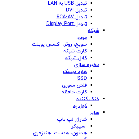
تبدیل USB به LAN
تبدیل DVI
تبدیل RCA-AV
تبدیل Display Port
شبکه
مودم
سویچ، روتر، اکسس پوینت
کارت شبکه
کابل شبکه
ذخیره سازی
هارد دیسک
SSD
فلش مموری
کارت حافظه
خنک کننده
کول پد
سایر
شارژر لپ تاپ
اسپیکر
هدفون، هدست، هندزفری