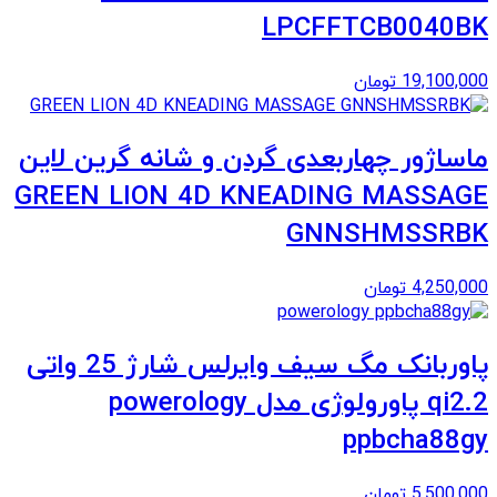
LPCFFTCB0040BK
19,100,000
تومان
ماساژور چهاربعدی گردن و شانه گرین لاین
GREEN LION 4D KNEADING MASSAGE
GNNSHMSSRBK
4,250,000
تومان
پاوربانک مگ سیف وایرلس شارژ 25 واتی
qi2.2 پاورولوژی مدل powerology
ppbcha88gy
5,500,000
تومان