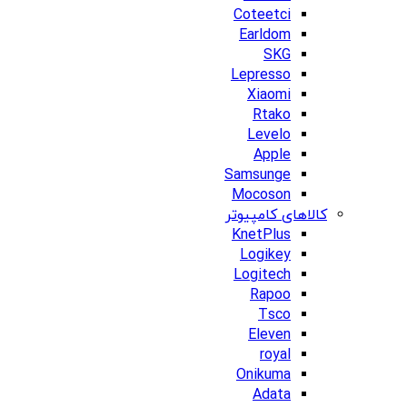
Coteetci
Earldom
SKG
Lepresso
Xiaomi
Rtako
Levelo
Apple
Samsunge
Mocoson
کالاهای کامپیوتر
KnetPlus
Logikey
Logitech
Rapoo
Tsco
Eleven
royal
Onikuma
Adata