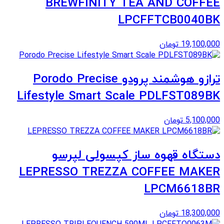
BREWFINITY TEA AND COFFEE
LPCFFTCB0040BK
19,100,000
تومان
ترازو هوشمند پرودو Porodo Precise
Lifestyle Smart Scale PDLFST089BK
5,100,000
تومان
دستگاه قهوه ساز کپسولی لپرسو
LEPRESSO TREZZA COFFEE MAKER
LPCM6618BR
18,300,000
تومان