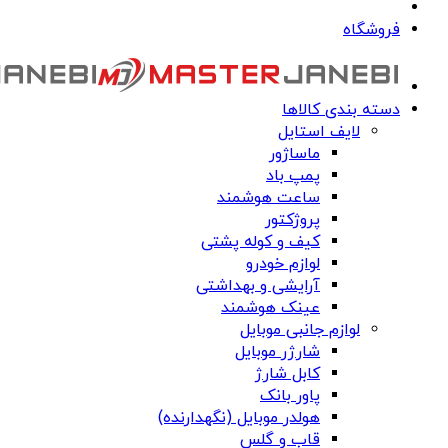
فروشگاه
دسته بندی کالاها
لایف استایل
ماساژور
پمپ باد
ساعت هوشمند
پروژکتور
کیف و کوله پشتی
لوازم خودرو
آرایشی و بهداشتی
عینک هوشمند
لوازم جانبی موبایل
شارژر موبایل
کابل شارژ
پاور بانک
هولدر موبایل (نگهدارنده)
قاب و گلس