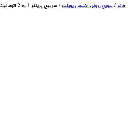
خانه
/
سویچ، روتر، اکسس پوینت
/ سوییچ پرینتر 1 به 2 اتوماتیک