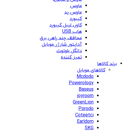
ماوس
ماوس پد
کیبورد
کاور، لیبل کیبورد
هاب USB
محافظ، چند راهی برق
آداپتور شارژر موبایل
دانگل بلوتوث
تمیز کننده
برند کالاها
کالاهای موبایل
Mcdodo
Powerology
Baseus
joyroom
GreenLion
Porodo
Coteetci
Earldom
SKG