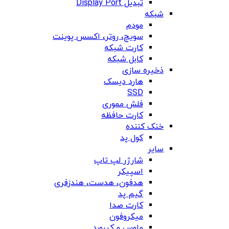
تبدیل Display Port
شبکه
مودم
سویچ، روتر، اکسس پوینت
کارت شبکه
کابل شبکه
ذخیره سازی
هارد دیسک
SSD
فلش مموری
کارت حافظه
خنک کننده
کول پد
سایر
شارژر لپ تاپ
اسپیکر
هدفون، هدست، هندزفری
گیم پد
کارت صدا
میکروفون
ماوس و کیبورد