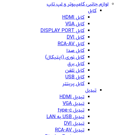
لوازم جانبی کامپیوتر و لپ تاپ
کابل
کابل HDMI
کابل VGA
کابل DISPLAY PORT
کابل DVI
کابل RCA-AV
کابل صدا
کابل نوری (اپتیکال)
کابل برق
کابل تلفن
کابل USB
کابل پرینتر
تبدیل
تبدیل HDMI
تبدیل VGA
تبدیل type-c
تبدیل USB به LAN
تبدیل DVI
تبدیل RCA-AV