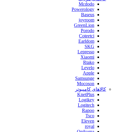
Mcdodo
Powerology
Baseus
joyroom
GreenLion
Porodo
Coteetci
Earldom
SKG
Lepresso
Xiaomi
Rtako
Levelo
Apple
Samsunge
Mocoson
کالاهای کامپیوتر
KnetPlus
Logikey
Logitech
Rapoo
Tsco
Eleven
royal
Onikuma