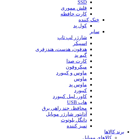
SSD
فلش مموری
کارت حافظه
خنک کننده
کول پد
سایر
شارژر لپ تاپ
اسپیکر
هدفون، هدست، هندزفری
گیم پد
کارت صدا
میکروفون
ماوس و کیبورد
ماوس
ماوس پد
کیبورد
کاور، لیبل کیبورد
هاب USB
محافظ، چند راهی برق
آداپتور شارژر موبایل
دانگل بلوتوث
تمیز کننده
برند کالاها
کالاهای موبایل