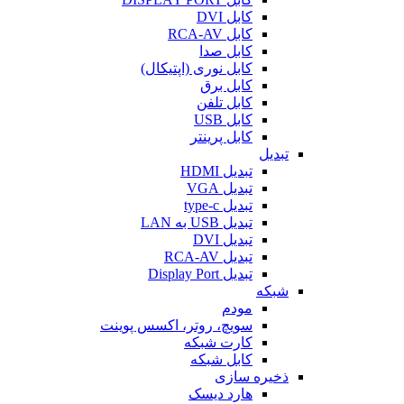
کابل DVI
کابل RCA-AV
کابل صدا
کابل نوری (اپتیکال)
کابل برق
کابل تلفن
کابل USB
کابل پرینتر
تبدیل
تبدیل HDMI
تبدیل VGA
تبدیل type-c
تبدیل USB به LAN
تبدیل DVI
تبدیل RCA-AV
تبدیل Display Port
شبکه
مودم
سویچ، روتر، اکسس پوینت
کارت شبکه
کابل شبکه
ذخیره سازی
هارد دیسک