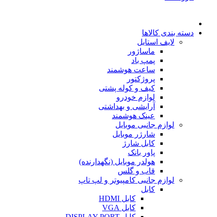
دسته بندی کالاها
لایف استایل
ماساژور
پمپ باد
ساعت هوشمند
پروژکتور
کیف و کوله پشتی
لوازم خودرو
آرایشی و بهداشتی
عینک هوشمند
لوازم جانبی موبایل
شارژر موبایل
کابل شارژ
پاور بانک
هولدر موبایل (نگهدارنده)
قاب و گلس
لوازم جانبی کامپیوتر و لپ تاپ
کابل
کابل HDMI
کابل VGA
کابل DISPLAY PORT