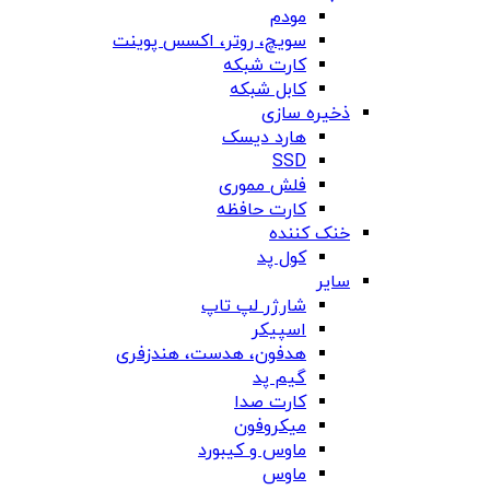
مودم
سویچ، روتر، اکسس پوینت
کارت شبکه
کابل شبکه
ذخیره سازی
هارد دیسک
SSD
فلش مموری
کارت حافظه
خنک کننده
کول پد
سایر
شارژر لپ تاپ
اسپیکر
هدفون، هدست، هندزفری
گیم پد
کارت صدا
میکروفون
ماوس و کیبورد
ماوس