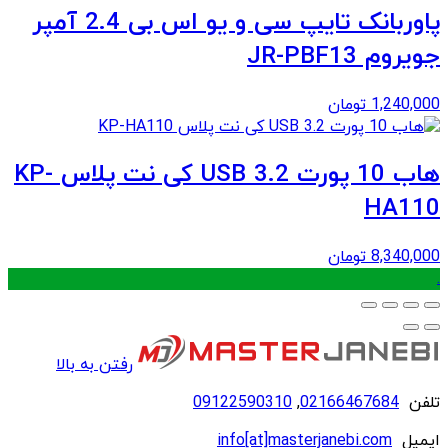
پاوربانک تایپ سی و یو اس بی 2.4 آمپر
جویروم JR-PBF13
1,240,000
تومان
هاب 10 پورت USB 3.2 کی نت پلاس KP-
HA110
8,340,000
تومان
.
رفتن به بالا
تلفن
02166467684
,
09122590310
ایمیل
info[at]masterjanebi.com