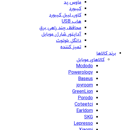
ماوس پد
کیبورد
کاور، لیبل کیبورد
هاب USB
محافظ، چند راهی برق
آداپتور شارژر موبایل
دانگل بلوتوث
تمیز کننده
برند کالاها
کالاهای موبایل
Mcdodo
Powerology
Baseus
joyroom
GreenLion
Porodo
Coteetci
Earldom
SKG
Lepresso