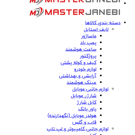
دسته بندی کالاها
لایف استایل
ماساژور
پمپ باد
ساعت هوشمند
پروژکتور
کیف و کوله پشتی
لوازم خودرو
آرایشی و بهداشتی
عینک هوشمند
لوازم جانبی موبایل
شارژر موبایل
کابل شارژ
پاور بانک
هولدر موبایل (نگهدارنده)
قاب و گلس
لوازم جانبی کامپیوتر و لپ تاپ