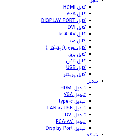
کابل
کابل HDMI
کابل VGA
کابل DISPLAY PORT
کابل DVI
کابل RCA-AV
کابل صدا
کابل نوری (اپتیکال)
کابل برق
کابل تلفن
کابل USB
کابل پرینتر
تبدیل
تبدیل HDMI
تبدیل VGA
تبدیل type-c
تبدیل USB به LAN
تبدیل DVI
تبدیل RCA-AV
تبدیل Display Port
شبکه