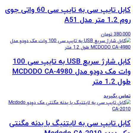
کابل تایپ سی به تایپ سی 60 واتی جوی
روم 1.2 متر مدل A51
380,000
تومان
کابل شارژ سریع USB به تایپ سی 100
وات مک دودو مدل MCDODO CA-4980
طول 1.2 متر
تماس بگیرید
کابل تایپ سی به لایتنیگ با بدنه مگنتی