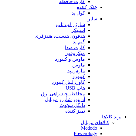
کارت حافظه
خنک کننده
کول پد
سایر
شارژر لپ تاپ
اسپیکر
هدفون، هدست، هندزفری
گیم پد
کارت صدا
میکروفون
ماوس و کیبورد
ماوس
ماوس پد
کیبورد
کاور، لیبل کیبورد
هاب USB
محافظ، چند راهی برق
آداپتور شارژر موبایل
دانگل بلوتوث
تمیز کننده
برند کالاها
کالاهای موبایل
Mcdodo
Powerology