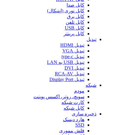
کابل صدا
کابل نوری (اپتیکال)
کابل برق
کابل تلفن
کابل USB
کابل پرینتر
تبدیل
تبدیل HDMI
تبدیل VGA
تبدیل type-c
تبدیل USB به LAN
تبدیل DVI
تبدیل RCA-AV
تبدیل Display Port
شبکه
مودم
سویچ، روتر، اکسس پوینت
کارت شبکه
کابل شبکه
ذخیره سازی
هارد دیسک
SSD
فلش مموری