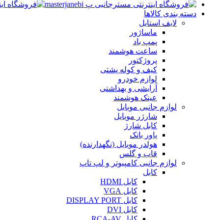
دسته بندی کالاها
لایف استایل
ماساژور
پمپ باد
ساعت هوشمند
پروژکتور
کیف و کوله پشتی
لوازم خودرو
آرایشی و بهداشتی
عینک هوشمند
لوازم جانبی موبایل
شارژر موبایل
کابل شارژ
پاور بانک
هولدر موبایل (نگهدارنده)
قاب و گلس
لوازم جانبی کامپیوتر و لپ تاپ
کابل
کابل HDMI
کابل VGA
کابل DISPLAY PORT
کابل DVI
کابل RCA-AV