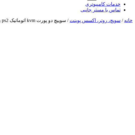
خدمات کامپیوتری
تماس با مستر جانبی
خانه
/
سویچ، روتر، اکسس پوینت
/ سوییچ دو پورت kvm اتوماتیک ps2 بی نت