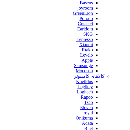
Baseus
joyroom
GreenLion
Porodo
Coteetci
Earldom
SKG
Lepresso
Xiaomi
Rtako
Levelo
Apple
Samsunge
Mocoson
کالاهای کامپیوتر
KnetPlus
Logikey
Logitech
Rapoo
Tsco
Eleven
royal
Onikuma
Adata
Bnet