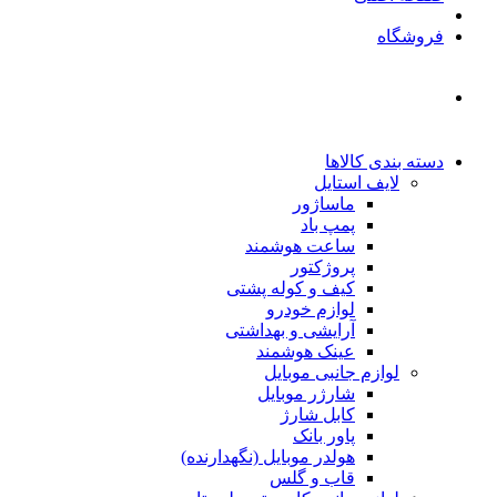
فروشگاه
دسته بندی کالاها
لایف استایل
ماساژور
پمپ باد
ساعت هوشمند
پروژکتور
کیف و کوله پشتی
لوازم خودرو
آرایشی و بهداشتی
عینک هوشمند
لوازم جانبی موبایل
شارژر موبایل
کابل شارژ
پاور بانک
هولدر موبایل (نگهدارنده)
قاب و گلس