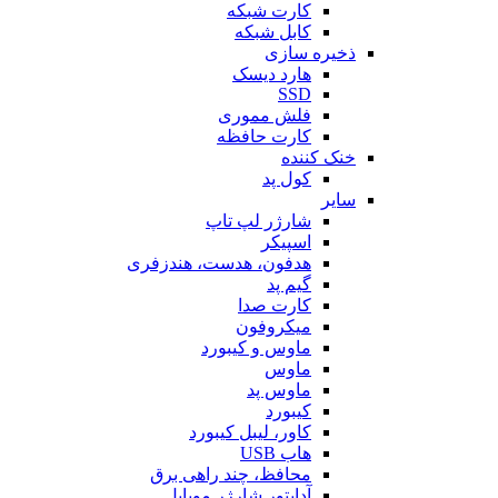
کارت شبکه
کابل شبکه
ذخیره سازی
هارد دیسک
SSD
فلش مموری
کارت حافظه
خنک کننده
کول پد
سایر
شارژر لپ تاپ
اسپیکر
هدفون، هدست، هندزفری
گیم پد
کارت صدا
میکروفون
ماوس و کیبورد
ماوس
ماوس پد
کیبورد
کاور، لیبل کیبورد
هاب USB
محافظ، چند راهی برق
آداپتور شارژر موبایل