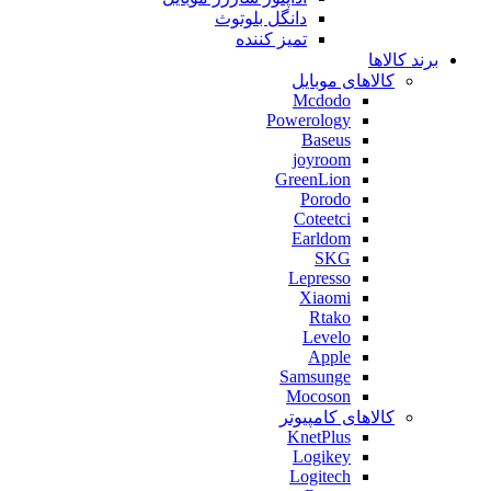
دانگل بلوتوث
تمیز کننده
برند کالاها
کالاهای موبایل
Mcdodo
Powerology
Baseus
joyroom
GreenLion
Porodo
Coteetci
Earldom
SKG
Lepresso
Xiaomi
Rtako
Levelo
Apple
Samsunge
Mocoson
کالاهای کامپیوتر
KnetPlus
Logikey
Logitech