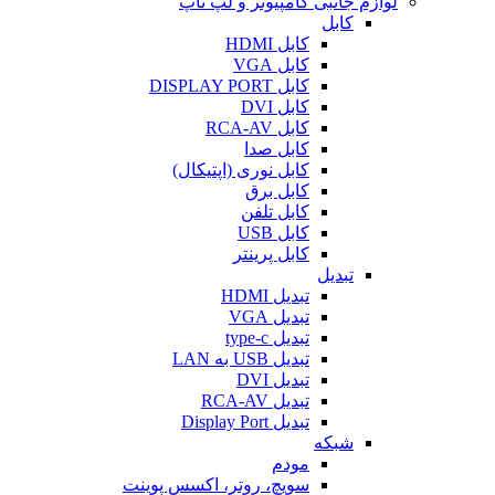
لوازم جانبی کامپیوتر و لپ تاپ
کابل
کابل HDMI
کابل VGA
کابل DISPLAY PORT
کابل DVI
کابل RCA-AV
کابل صدا
کابل نوری (اپتیکال)
کابل برق
کابل تلفن
کابل USB
کابل پرینتر
تبدیل
تبدیل HDMI
تبدیل VGA
تبدیل type-c
تبدیل USB به LAN
تبدیل DVI
تبدیل RCA-AV
تبدیل Display Port
شبکه
مودم
سویچ، روتر، اکسس پوینت