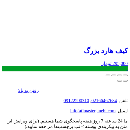
کیف هارد بزرگ
295,000
تومان
.
رفتن به بالا
تلفن
02166467684
,
09122590310
ایمیل
info[at]masterjanebi.com
ما 24 ساعته 7 روز هفته پاسخگوی شما هستیم. (برای ویرایش این
متن به پیکربندی پوسته > تب برچسب‌ها مراجعه نمایید.)