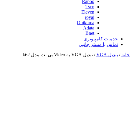
Rapoo
Tsco
Eleven
royal
Onikuma
Adata
Bnet
خدمات کامپیوتری
تماس با مستر جانبی
خانه
/
تبدیل VGA
/ تبدیل VGA به Video بی نت مدل k62