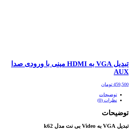
تبدیل VGA به HDMI مینی با ورودی صدا
AUX
459,500
تومان
توضیحات
نظرات (0)
توضیحات
تبدیل VGA به Video بی نت مدل k62