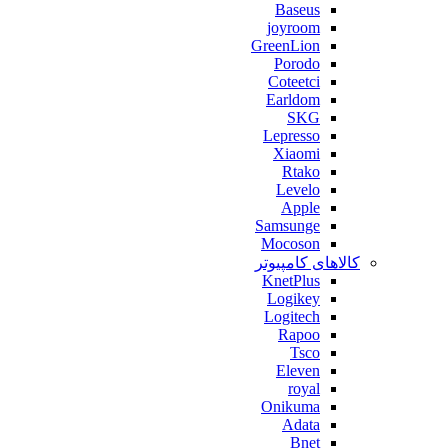
Baseus
joyroom
GreenLion
Porodo
Coteetci
Earldom
SKG
Lepresso
Xiaomi
Rtako
Levelo
Apple
Samsunge
Mocoson
کالاهای کامپیوتر
KnetPlus
Logikey
Logitech
Rapoo
Tsco
Eleven
royal
Onikuma
Adata
Bnet