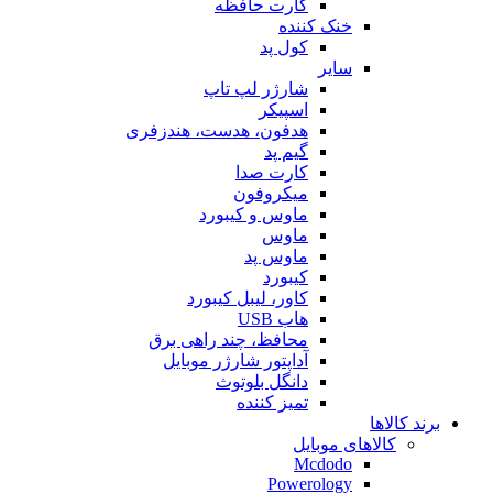
کارت حافظه
خنک کننده
کول پد
سایر
شارژر لپ تاپ
اسپیکر
هدفون، هدست، هندزفری
گیم پد
کارت صدا
میکروفون
ماوس و کیبورد
ماوس
ماوس پد
کیبورد
کاور، لیبل کیبورد
هاب USB
محافظ، چند راهی برق
آداپتور شارژر موبایل
دانگل بلوتوث
تمیز کننده
برند کالاها
کالاهای موبایل
Mcdodo
Powerology