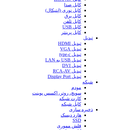
کابل صدا
کابل نوری (اپتیکال)
کابل برق
کابل تلفن
کابل USB
کابل پرینتر
تبدیل
تبدیل HDMI
تبدیل VGA
تبدیل type-c
تبدیل USB به LAN
تبدیل DVI
تبدیل RCA-AV
تبدیل Display Port
شبکه
مودم
سویچ، روتر، اکسس پوینت
کارت شبکه
کابل شبکه
ذخیره سازی
هارد دیسک
SSD
فلش مموری