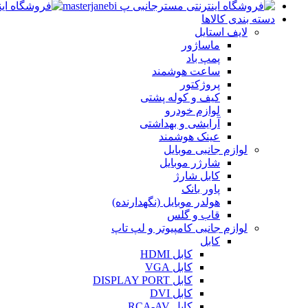
دسته بندی کالاها
لایف استایل
ماساژور
پمپ باد
ساعت هوشمند
پروژکتور
کیف و کوله پشتی
لوازم خودرو
آرایشی و بهداشتی
عینک هوشمند
لوازم جانبی موبایل
شارژر موبایل
کابل شارژ
پاور بانک
هولدر موبایل (نگهدارنده)
قاب و گلس
لوازم جانبی کامپیوتر و لپ تاپ
کابل
کابل HDMI
کابل VGA
کابل DISPLAY PORT
کابل DVI
کابل RCA-AV