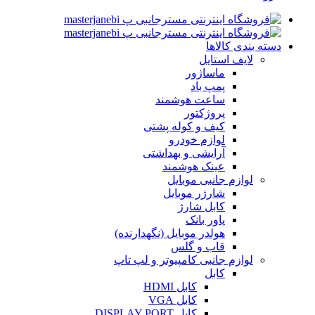
دسته بندی کالاها
لایف استایل
ماساژور
پمپ باد
ساعت هوشمند
پروژکتور
کیف و کوله پشتی
لوازم خودرو
آرایشی و بهداشتی
عینک هوشمند
لوازم جانبی موبایل
شارژر موبایل
کابل شارژ
پاور بانک
هولدر موبایل (نگهدارنده)
قاب و گلس
لوازم جانبی کامپیوتر و لپ تاپ
کابل
کابل HDMI
کابل VGA
کابل DISPLAY PORT