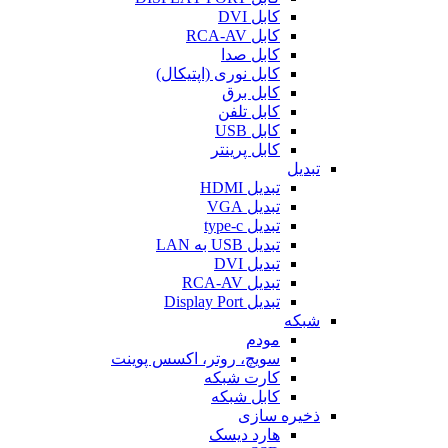
کابل DVI
کابل RCA-AV
کابل صدا
کابل نوری (اپتیکال)
کابل برق
کابل تلفن
کابل USB
کابل پرینتر
تبدیل
تبدیل HDMI
تبدیل VGA
تبدیل type-c
تبدیل USB به LAN
تبدیل DVI
تبدیل RCA-AV
تبدیل Display Port
شبکه
مودم
سویچ، روتر، اکسس پوینت
کارت شبکه
کابل شبکه
ذخیره سازی
هارد دیسک