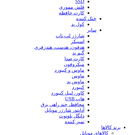
SSD
فلش مموری
کارت حافظه
خنک کننده
کول پد
سایر
شارژر لپ تاپ
اسپیکر
هدفون، هدست، هندزفری
گیم پد
کارت صدا
میکروفون
ماوس و کیبورد
ماوس
ماوس پد
کیبورد
کاور، لیبل کیبورد
هاب USB
محافظ، چند راهی برق
آداپتور شارژر موبایل
دانگل بلوتوث
تمیز کننده
برند کالاها
کالاهای موبایل