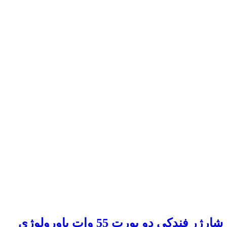
شارژر فندکی دو پورت 55 وات پاورولوژی