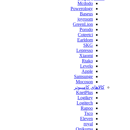
Mcdodo
Powerology
Baseus
joyroom
GreenLion
Porodo
Coteetci
Earldom
SKG
Lepresso
Xiaomi
Rtako
Levelo
Apple
Samsunge
Mocoson
کالاهای کامپیوتر
KnetPlus
Logikey
Logitech
Rapoo
Tsco
Eleven
royal
Onikuma