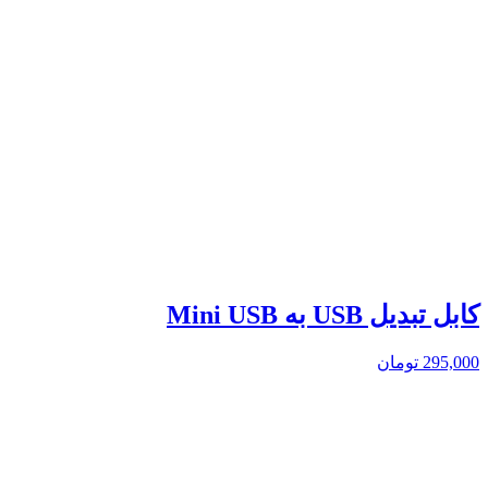
کابل تبدیل USB به Mini USB
295,000
تومان