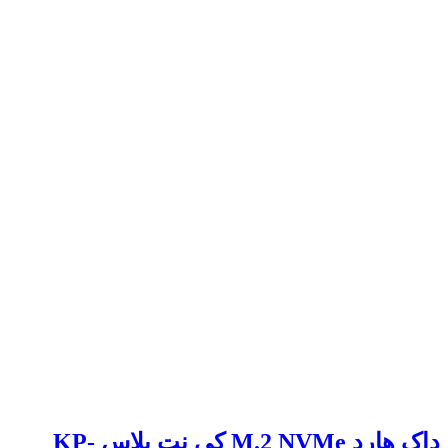
داک هارد M.2 NVMe کی نت پلاس KP-