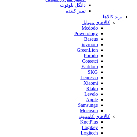
دانگل بلوتوث
تمیز کننده
برند کالاها
کالاهای موبایل
Mcdodo
Powerology
Baseus
joyroom
GreenLion
Porodo
Coteetci
Earldom
SKG
Lepresso
Xiaomi
Rtako
Levelo
Apple
Samsunge
Mocoson
کالاهای کامپیوتر
KnetPlus
Logikey
Logitech