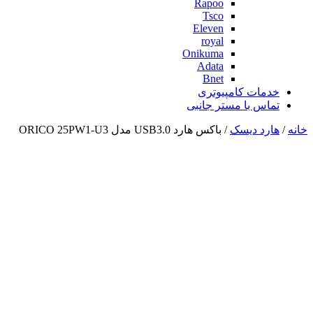
Rapoo
Tsco
Eleven
royal
Onikuma
Adata
Bnet
خدمات کامپیوتری
تماس با مستر جانبی
خانه
/
هارد دیسک
/ باکس هارد USB3.0 مدل ORICO 25PW1-U3