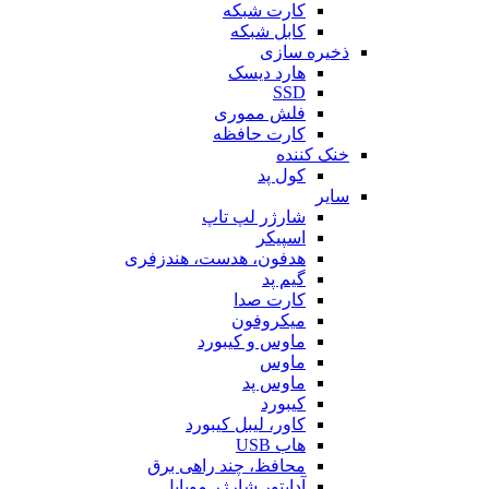
کارت شبکه
کابل شبکه
ذخیره سازی
هارد دیسک
SSD
فلش مموری
کارت حافظه
خنک کننده
کول پد
سایر
شارژر لپ تاپ
اسپیکر
هدفون، هدست، هندزفری
گیم پد
کارت صدا
میکروفون
ماوس و کیبورد
ماوس
ماوس پد
کیبورد
کاور، لیبل کیبورد
هاب USB
محافظ، چند راهی برق
آداپتور شارژر موبایل