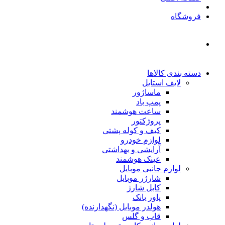
فروشگاه
دسته بندی کالاها
لایف استایل
ماساژور
پمپ باد
ساعت هوشمند
پروژکتور
کیف و کوله پشتی
لوازم خودرو
آرایشی و بهداشتی
عینک هوشمند
لوازم جانبی موبایل
شارژر موبایل
کابل شارژ
پاور بانک
هولدر موبایل (نگهدارنده)
قاب و گلس