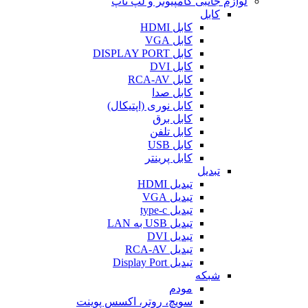
لوازم جانبی کامپیوتر و لپ تاپ
کابل
کابل HDMI
کابل VGA
کابل DISPLAY PORT
کابل DVI
کابل RCA-AV
کابل صدا
کابل نوری (اپتیکال)
کابل برق
کابل تلفن
کابل USB
کابل پرینتر
تبدیل
تبدیل HDMI
تبدیل VGA
تبدیل type-c
تبدیل USB به LAN
تبدیل DVI
تبدیل RCA-AV
تبدیل Display Port
شبکه
مودم
سویچ، روتر، اکسس پوینت