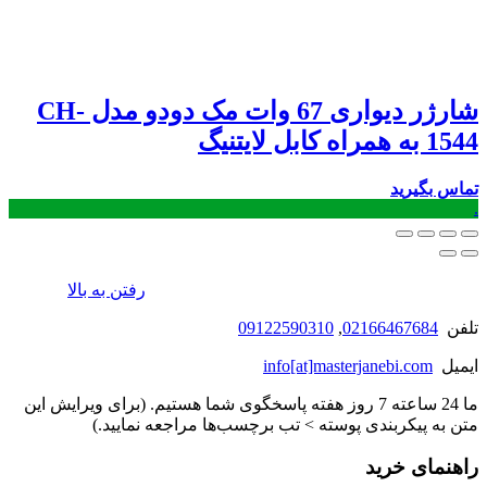
شارژر دیواری 67 وات مک دودو مدل CH-
1544 به همراه کابل لایتنیگ
تماس بگیرید
.
رفتن به بالا
تلفن
02166467684
,
09122590310
ایمیل
info[at]masterjanebi.com
ما 24 ساعته 7 روز هفته پاسخگوی شما هستیم. (برای ویرایش این
متن به پیکربندی پوسته > تب برچسب‌ها مراجعه نمایید.)
راهنمای خرید