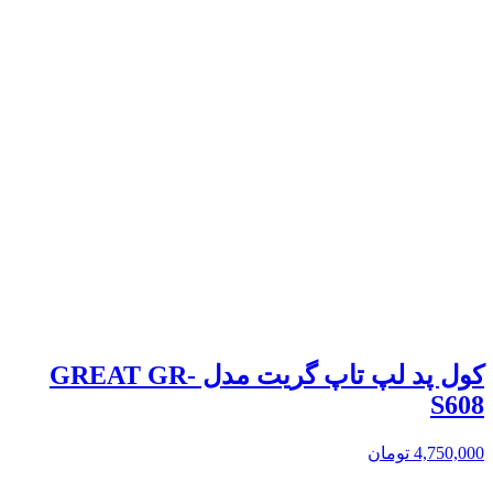
کول پد لپ تاپ گریت مدل GREAT GR-
S608
4,750,000
تومان