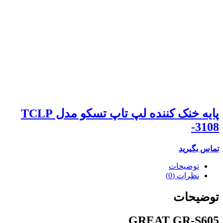
پایه خنک کننده لپ تاپ تسکو مدل TCLP
-3108
تماس بگیرید
توضیحات
نظرات (0)
توضیحات
GREAT GR-S605