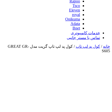
Rapoo
Tsco
Eleven
royal
Onikuma
Adata
Bnet
خدمات کامپیوتری
تماس با مستر جانبی
خانه
/
کول پد لپ تاپ
/ کول پد لپ تاپ گریت مدل GREAT GR-
S605