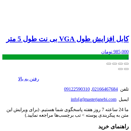
کابل افزایش طول VGA بی نت طول 5 متر
985,000
تومان
.
رفتن به بالا
تلفن
02166467684
,
09122590310
ایمیل
info[at]masterjanebi.com
ما 24 ساعته 7 روز هفته پاسخگوی شما هستیم. (برای ویرایش این
متن به پیکربندی پوسته > تب برچسب‌ها مراجعه نمایید.)
راهنمای خرید