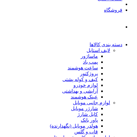
فروشگاه
دسته بندی کالاها
لایف استایل
ماساژور
پمپ باد
ساعت هوشمند
پروژکتور
کیف و کوله پشتی
لوازم خودرو
آرایشی و بهداشتی
عینک هوشمند
لوازم جانبی موبایل
شارژر موبایل
کابل شارژ
پاور بانک
هولدر موبایل (نگهدارنده)
قاب و گلس