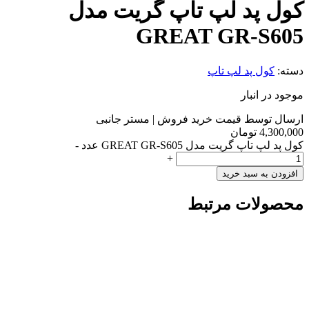
کول پد لپ تاپ گریت مدل
GREAT GR-S605
دسته:
کول پد لپ تاپ
موجود در انبار
ارسال توسط قیمت خرید فروش | مستر جانبی
4,300,000
تومان
کول پد لپ تاپ گریت مدل GREAT GR-S605 عدد
-
+
افزودن به سبد خرید
محصولات مرتبط