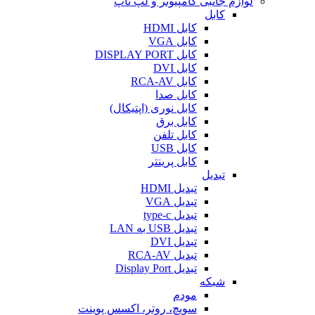
لوازم جانبی کامپیوتر و لپ تاپ
کابل
کابل HDMI
کابل VGA
کابل DISPLAY PORT
کابل DVI
کابل RCA-AV
کابل صدا
کابل نوری (اپتیکال)
کابل برق
کابل تلفن
کابل USB
کابل پرینتر
تبدیل
تبدیل HDMI
تبدیل VGA
تبدیل type-c
تبدیل USB به LAN
تبدیل DVI
تبدیل RCA-AV
تبدیل Display Port
شبکه
مودم
سویچ، روتر، اکسس پوینت