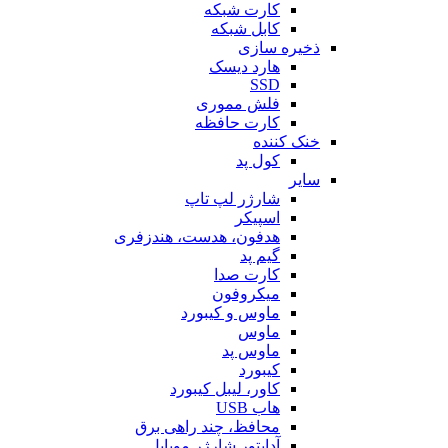
کارت شبکه
کابل شبکه
ذخیره سازی
هارد دیسک
SSD
فلش مموری
کارت حافظه
خنک کننده
کول پد
سایر
شارژر لپ تاپ
اسپیکر
هدفون، هدست، هندزفری
گیم پد
کارت صدا
میکروفون
ماوس و کیبورد
ماوس
ماوس پد
کیبورد
کاور، لیبل کیبورد
هاب USB
محافظ، چند راهی برق
آداپتور شارژر موبایل