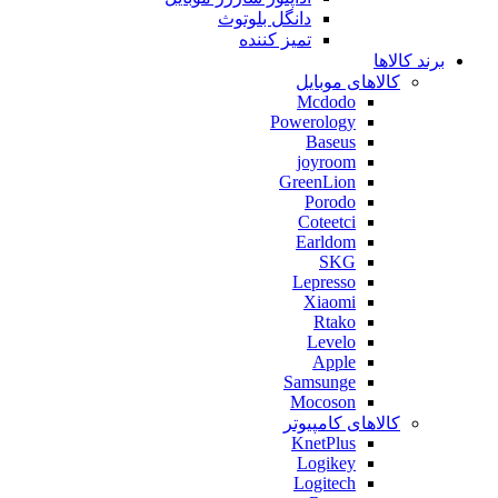
دانگل بلوتوث
تمیز کننده
برند کالاها
کالاهای موبایل
Mcdodo
Powerology
Baseus
joyroom
GreenLion
Porodo
Coteetci
Earldom
SKG
Lepresso
Xiaomi
Rtako
Levelo
Apple
Samsunge
Mocoson
کالاهای کامپیوتر
KnetPlus
Logikey
Logitech