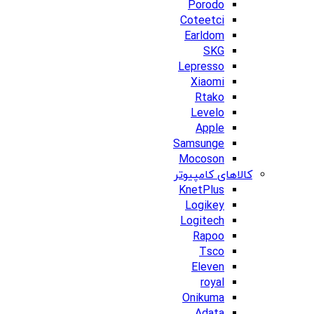
Porodo
Coteetci
Earldom
SKG
Lepresso
Xiaomi
Rtako
Levelo
Apple
Samsunge
Mocoson
کالاهای کامپیوتر
KnetPlus
Logikey
Logitech
Rapoo
Tsco
Eleven
royal
Onikuma