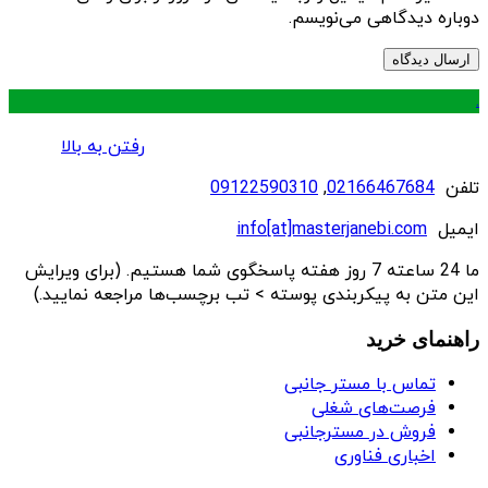
دوباره دیدگاهی می‌نویسم.
.
رفتن به بالا
تلفن
02166467684
,
09122590310
ایمیل
info[at]masterjanebi.com
ما 24 ساعته 7 روز هفته پاسخگوی شما هستیم. (برای ویرایش
این متن به پیکربندی پوسته > تب برچسب‌ها مراجعه نمایید.)
راهنمای خرید
تماس با مستر جانبی
فرصت‌های شغلی
فروش در مسترجانبی
اخباری فناوری