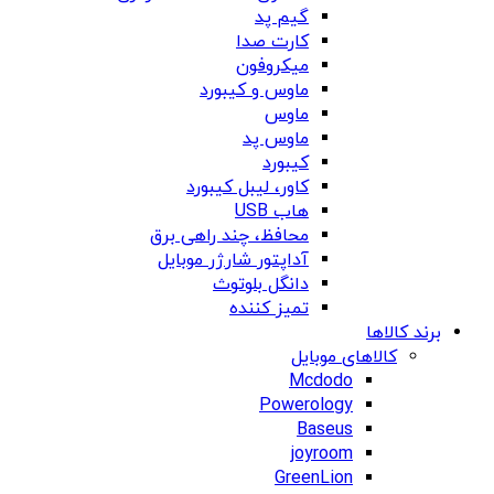
گیم پد
کارت صدا
میکروفون
ماوس و کیبورد
ماوس
ماوس پد
کیبورد
کاور، لیبل کیبورد
هاب USB
محافظ، چند راهی برق
آداپتور شارژر موبایل
دانگل بلوتوث
تمیز کننده
برند کالاها
کالاهای موبایل
Mcdodo
Powerology
Baseus
joyroom
GreenLion