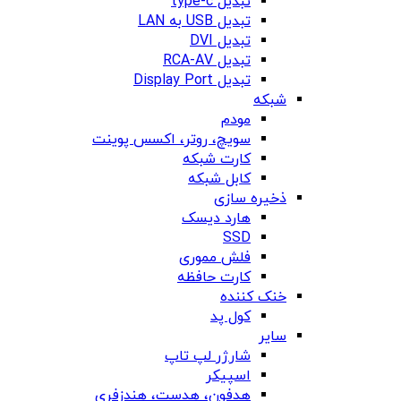
تبدیل type-c
تبدیل USB به LAN
تبدیل DVI
تبدیل RCA-AV
تبدیل Display Port
شبکه
مودم
سویچ، روتر، اکسس پوینت
کارت شبکه
کابل شبکه
ذخیره سازی
هارد دیسک
SSD
فلش مموری
کارت حافظه
خنک کننده
کول پد
سایر
شارژر لپ تاپ
اسپیکر
هدفون، هدست، هندزفری