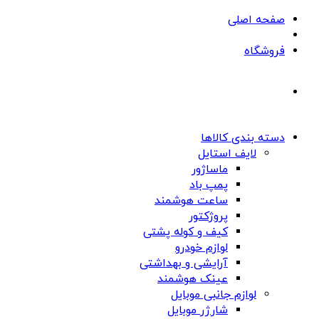
صفحه اصلی
فروشگاه
دسته بندی کالاها
لایف استایل
ماساژور
پمپ باد
ساعت هوشمند
پروژکتور
کیف و کوله پشتی
لوازم خودرو
آرایشی و بهداشتی
عینک هوشمند
لوازم جانبی موبایل
شارژر موبایل