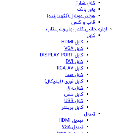
کابل شارژ
پاور بانک
هولدر موبایل (نگهدارنده)
قاب و گلس
لوازم جانبی کامپیوتر و لپ تاپ
کابل
کابل HDMI
کابل VGA
کابل DISPLAY PORT
کابل DVI
کابل RCA-AV
کابل صدا
کابل نوری (اپتیکال)
کابل برق
کابل تلفن
کابل USB
کابل پرینتر
تبدیل
تبدیل HDMI
تبدیل VGA