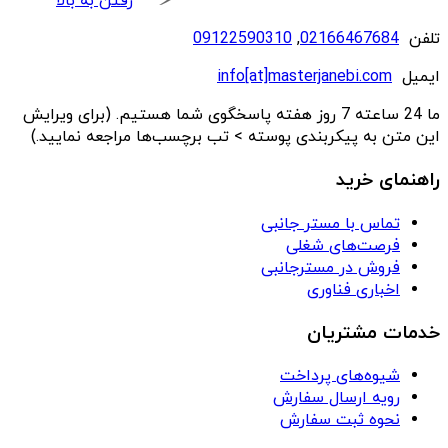
رفتن به بالا
تلفن
02166467684
,
09122590310
ایمیل
info[at]masterjanebi.com
ما 24 ساعته 7 روز هفته پاسخگوی شما هستیم. (برای ویرایش
این متن به پیکربندی پوسته > تب برچسب‌ها مراجعه نمایید.)
راهنمای خرید
تماس با مستر جانبی
فرصت‌های شغلی
فروش در مسترجانبی
اخباری فناوری
خدمات مشتریان
شیوه‌های پرداخت
رویه ارسال سفارش
نحوه ثبت سفارش