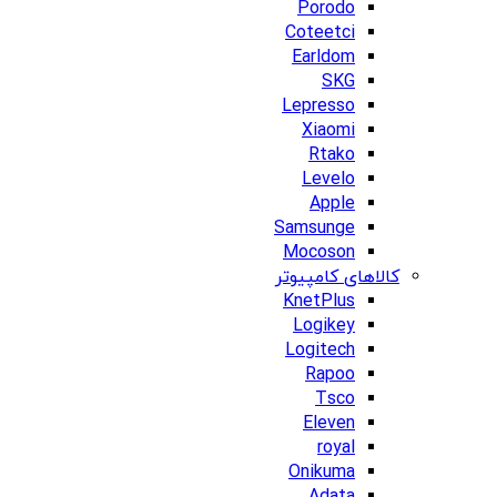
Porodo
Coteetci
Earldom
SKG
Lepresso
Xiaomi
Rtako
Levelo
Apple
Samsunge
Mocoson
کالاهای کامپیوتر
KnetPlus
Logikey
Logitech
Rapoo
Tsco
Eleven
royal
Onikuma