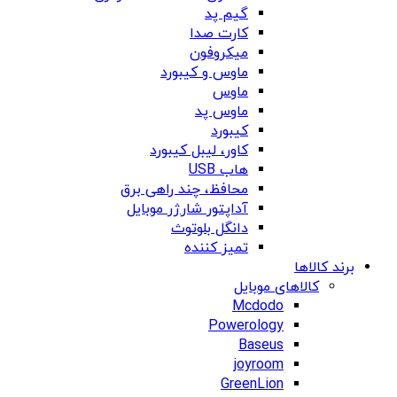
گیم پد
کارت صدا
میکروفون
ماوس و کیبورد
ماوس
ماوس پد
کیبورد
کاور، لیبل کیبورد
هاب USB
محافظ، چند راهی برق
آداپتور شارژر موبایل
دانگل بلوتوث
تمیز کننده
برند کالاها
کالاهای موبایل
Mcdodo
Powerology
Baseus
joyroom
GreenLion