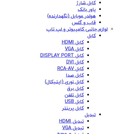
کابل شارژ
پاور بانک
هولدر موبایل (نگهدارنده)
قاب و گلس
لوازم جانبی کامپیوتر و لپ تاپ
کابل
کابل HDMI
کابل VGA
کابل DISPLAY PORT
کابل DVI
کابل RCA-AV
کابل صدا
کابل نوری (اپتیکال)
کابل برق
کابل تلفن
کابل USB
کابل پرینتر
تبدیل
تبدیل HDMI
تبدیل VGA