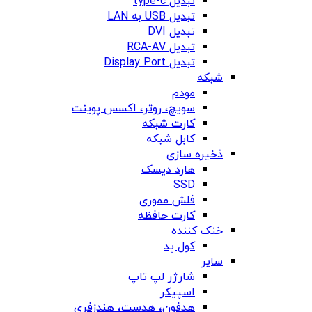
تبدیل type-c
تبدیل USB به LAN
تبدیل DVI
تبدیل RCA-AV
تبدیل Display Port
شبکه
مودم
سویچ، روتر، اکسس پوینت
کارت شبکه
کابل شبکه
ذخیره سازی
هارد دیسک
SSD
فلش مموری
کارت حافظه
خنک کننده
کول پد
سایر
شارژر لپ تاپ
اسپیکر
هدفون، هدست، هندزفری