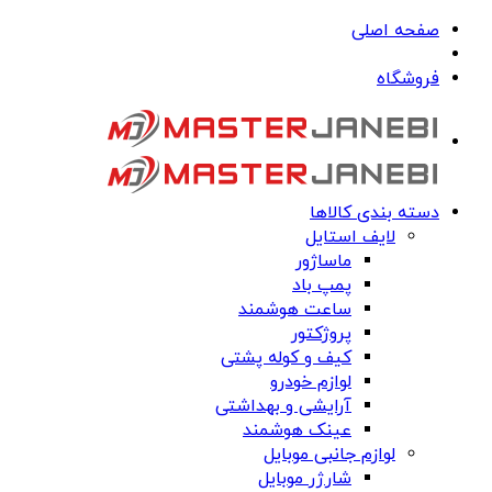
صفحه اصلی
فروشگاه
دسته بندی کالاها
لایف استایل
ماساژور
پمپ باد
ساعت هوشمند
پروژکتور
کیف و کوله پشتی
لوازم خودرو
آرایشی و بهداشتی
عینک هوشمند
لوازم جانبی موبایل
شارژر موبایل