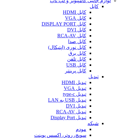
لوازم جانبی کامپیوتر و لپ تاپ
کابل
کابل HDMI
کابل VGA
کابل DISPLAY PORT
کابل DVI
کابل RCA-AV
کابل صدا
کابل نوری (اپتیکال)
کابل برق
کابل تلفن
کابل USB
کابل پرینتر
تبدیل
تبدیل HDMI
تبدیل VGA
تبدیل type-c
تبدیل USB به LAN
تبدیل DVI
تبدیل RCA-AV
تبدیل Display Port
شبکه
مودم
سویچ، روتر، اکسس پوینت