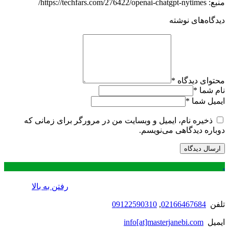
منبع: https://techfars.com/276422/openai-chatgpt-nytimes/
دیدگاه‌های نوشته
محتوای دیدگاه
*
نام شما
*
ایمیل شما
*
ذخیره نام، ایمیل و وبسایت من در مرورگر برای زمانی که
دوباره دیدگاهی می‌نویسم.
.
رفتن به بالا
تلفن
02166467684
,
09122590310
ایمیل
info[at]masterjanebi.com