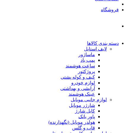
فروشگاه
دسته بندی کالاها
لایف استایل
ماساژور
پمپ باد
ساعت هوشمند
پروژکتور
کیف و کوله پشتی
لوازم خودرو
آرایشی و بهداشتی
عینک هوشمند
لوازم جانبی موبایل
شارژر موبایل
کابل شارژ
پاور بانک
هولدر موبایل (نگهدارنده)
قاب و گلس