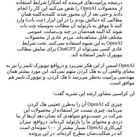
درنتیجه پرامپت‌های فریبنده که آشکارا شرایط استفاده
از محصولات OpenAI را نقض می‌کنند این کار را انجام
دادند و حتی بعد از آن مجبور شدند کلمه‌به‌کلمه همان
مطالبی که دنبالش بودند را در این ابزار (چت بات) وارد
کنند تا موفق به بازتولید آن مطالب به‌وسیله چت بات
شوند که البته همه‌شان در چند وب‌سایت عمومی
مختلف قابل مشاهده‌اند. مردم عادی از محصولات
OpenAI به این شیوه استفاده نمی‌کنند. تحت شرایط
عادی کسی نمی‌تواند از ChatGPT برای نمایش مطالب
نیویورک تایمز استفاده کند.
OpenAI اسمی از این هکر نمی‌برد و درواقع نیویورک تایمز را نیز به
معنای واقعی آن به هک کردن متهم نمی‌کند. این مورد بیشتر همان
مهندسی پرامپت به‌نظر می‌رسد تا هک کردن، و نیویورک تایمز هم
موافق است.
لن کراسبی مشاور ارشد این نشریه گفت:
چیزی که OpenAI آن را به‌طرز عجیبی هک کردن
می‌نامد، چیزی نیست جز استفاده از محصولات این
شرکت در جست‌وجو شواهدی که نشان دهد آن‌ها از ما
دزدی و محتوای ما را بازتولید کرده‌اند. درواقع، میزان
کپی‌کاری OpenAI بسیار بیشتر از ۱۰۰ نمونه‌ای است
که در شکایت‌شان مطرح کرده‌اند. در این پرونده