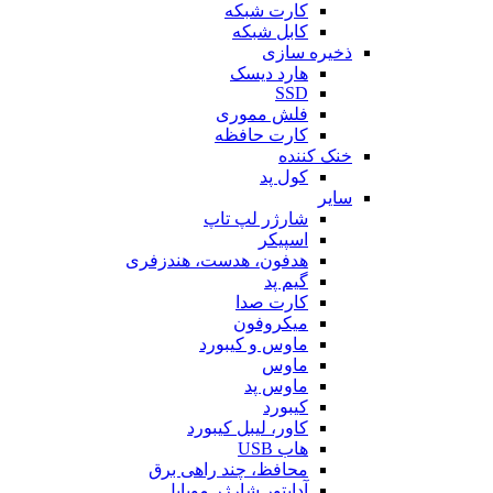
کارت شبکه
کابل شبکه
ذخیره سازی
هارد دیسک
SSD
فلش مموری
کارت حافظه
خنک کننده
کول پد
سایر
شارژر لپ تاپ
اسپیکر
هدفون، هدست، هندزفری
گیم پد
کارت صدا
میکروفون
ماوس و کیبورد
ماوس
ماوس پد
کیبورد
کاور، لیبل کیبورد
هاب USB
محافظ، چند راهی برق
آداپتور شارژر موبایل