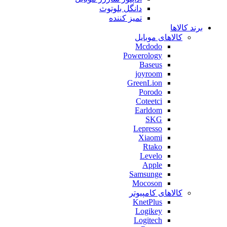
دانگل بلوتوث
تمیز کننده
برند کالاها
کالاهای موبایل
Mcdodo
Powerology
Baseus
joyroom
GreenLion
Porodo
Coteetci
Earldom
SKG
Lepresso
Xiaomi
Rtako
Levelo
Apple
Samsunge
Mocoson
کالاهای کامپیوتر
KnetPlus
Logikey
Logitech