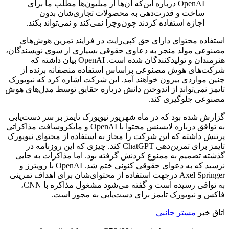
OpenAI درباره این‌که آن‌ها از میلیون‌ها مطلب ما برای
ساخت و قدرت‌دهی به محصولات تجاری‌شان بدون
اجازه استفاده کردند چون‌وچرا نمی‌کند و نمی‌تواند بکند.
استفاده محتوای دارای حق کپی‌رایت در فرایند تمرین هوش‌های
مصنوعی مولد منجر به دعاوی حقوقی بسیاری از سوی نویسندگان،
هنرمندان و تولیدکنندگان شده است. OpenAI بیان داشته که
شرکت‌های هوش مصنوعی براساس استفاده منصفانه برنده از
چنین مواردی بیرون خواهند آمد. این شرکت اشاره کرد که نیویورک
تایمز نمی‌تواند از اندوختن دانش درباره حقایق توسط مدل‌های هوش
مصنوعی جلوگیری کند.
گزارش شده بود که در ماه شهریور نیویورک تایمز بر سر دست‌یابی
به توافق درباره لایسنس محتوا با OpenAI و مایکروسافت مذاکراتی
پرتنش داشته که این شرکت را مجاز به استفاده از محتوای نیویورک
تایمز برای تمرین‌دهی ChatGPT کند. چیزی که این روزنامه در
گذشته تصمیم به ممنوع کردنش گرفته بود. اما مذاکرات به جایی
نرسید که به دعوای حقوقی کنونی ختم شد. OpenAI با رویترز و
Axel Springer درجهت استفاده از محتوای‌شان برای اهداف تمرینی
به توافی رسیده است و گفته می‌شود مشغول مذاکره با CNN،
فاکس و نیویورک تایمز برای دست‌یابی به مجوز است.
اتاق خبر
مستر جانبی