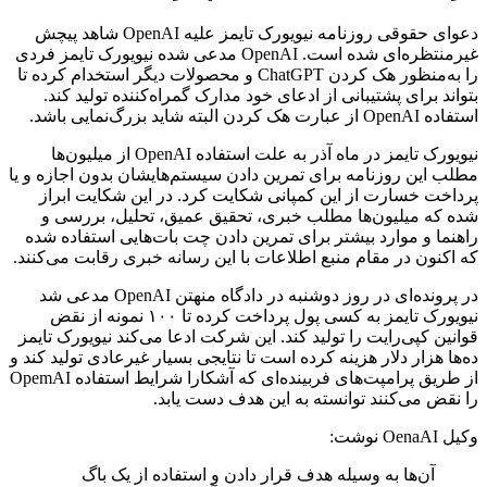
دعوای حقوقی روزنامه نیویورک تایمز علیه OpenAI شاهد پیچش
غیرمنتظره‌ای شده است. OpenAI مدعی شده نیویورک تایمز فردی
را به‌منظور هک کردن ChatGPT و محصولات دیگر استخدام کرده تا
بتواند برای پشتیبانی از ادعای خود مدارک گمراه‌کننده تولید کند.
استفاده OpenAI از عبارت هک کردن البته شاید بزرگ‌نمایی باشد.
نیویورک تایمز در ماه آذر به علت استفاده OpenAI از میلیون‌ها
مطلب این روزنامه برای تمرین دادن سیستم‌هایشان بدون اجازه و یا
پرداخت خسارت از این کمپانی شکایت کرد. در این شکایت ابراز
شده که میلیون‌ها مطلب خبری، تحقیق عمیق، تحلیل‌، بررسی و
راهنما و موارد بیشتر برای تمرین دادن چت بات‌هایی استفاده شده
که اکنون در مقام منبع اطلاعات با این رسانه خبری رقابت می‌کنند.
در پرونده‌ای در روز دوشنبه در دادگاه منهتن OpenAI مدعی شد
نیویورک تایمز به کسی پول پرداخت کرده تا ۱۰۰ نمونه از نقض
قوانین کپی‌رایت را تولید کند. این شرکت ادعا می‌کند نیویورک تایمز
ده‌ها هزار دلار هزینه کرده است تا نتایجی بسیار غیرعادی تولید کند و
از طریق پرامپت‌های فربینده‌ای که آشکارا شرایط استفاده OpemAI
را نقض می‌کنند توانسته به این هدف دست یابد.
وکیل OenaAI نوشت:
آن‌ها به وسیله هدف قرار دادن و استفاده از یک باگ